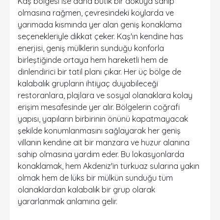
Kaş bölgesi ise daha butik bir dokuya sahip
olmasına rağmen, çevresindeki koylarda ve
yarımada kısmında yer alan geniş konaklama
seçenekleriyle dikkat çeker. Kaş'ın kendine has
enerjisi, geniş mülklerin sunduğu konforla
birleştiğinde ortaya hem hareketli hem de
dinlendirici bir tatil planı çıkar. Her üç bölge de
kalabalık grupların ihtiyaç duyabileceği
restoranlara, plajlara ve sosyal olanaklara kolay
erişim mesafesinde yer alır. Bölgelerin coğrafi
yapısı, yapıların birbirinin önünü kapatmayacak
şekilde konumlanmasını sağlayarak her
geniş
villanın
kendine ait bir manzara ve huzur alanına
sahip olmasına yardım eder. Bu lokasyonlarda
konaklamak, hem Akdeniz'in turkuaz sularına yakın
olmak hem de lüks bir mülkün sunduğu tüm
olanaklardan kalabalık bir grup olarak
yararlanmak anlamına gelir.