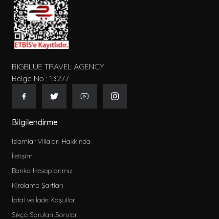
Tip
BIGBLUE TRAVEL AGENCY
Belge No : 13277
Gecelik Fiyat
Bilgilendirme
İslamlar Villaları Hakkında
İletişim
Kategoriler
Banka Hesaplarımız
2026 Erken Rezervasyon Villa Kiralama
Kiralama Şartları
2026 Kiralık Villa
İptal ve İade Koşulları
Kiralık Muhafazakar Villa
Sıkça Sorulan Sorular
Balayı Villaları