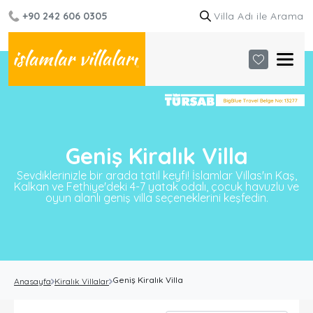
+90 242 606 0305
Geniş Kiralık Villa
Sevdiklerinizle bir arada tatil keyfi! İslamlar Villas'ın Kaş,
Kalkan ve Fethiye'deki 4-7 yatak odalı, çocuk havuzlu ve
oyun alanlı geniş villa seçeneklerini keşfedin.
Geniş Kiralık Villa
Anasayfa
Kiralık Villalar