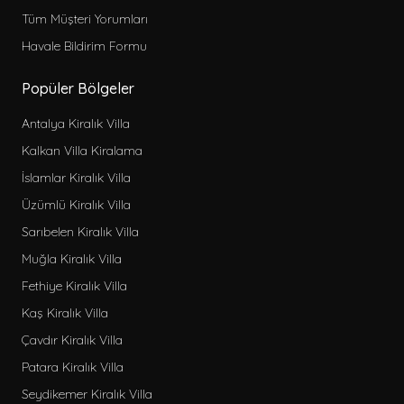
Tüm Müşteri Yorumları
Sitemize Özel Kiralık Villa
Havale Bildirim Formu
Çocuk Havuzlu Kiralık Villa
Bahçeli Kiralık Villa
Popüler Bölgeler
Deniz Manzaralı Kiralık Villa
Antalya Kiralık Villa
Evcil Hayvan Dostu Kiralık Villa
Kalkan Villa Kiralama
Kapalı Havuzlu Kiralık Villa
Aileye Uygun Kiralık Villa
İslamlar Kiralık Villa
Ekonomik Kiralık Villa
Üzümlü Kiralık Villa
Denize Yakın Kiralık Villa
Sarıbelen Kiralık Villa
Jakuzili Kiralık Villa
Muğla Kiralık Villa
Lüks Kiralık Villa
Fethiye Kiralık Villa
Saunalı Kiralık Villa
Kaş Kiralık Villa
Lüks Muhafazakar Kiralık Villa
Çavdır Kiralık Villa
Kısa Süreli Kiralık Villa
Patara Kiralık Villa
Kahvaltı Dahil Kiralık Villa
Seydikemer Kiralık Villa