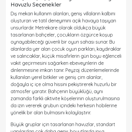
Havuzlu Seçenekler
Dış mekan kullanım alanları, geniş villaların kalbini
oluşturan ve tatil deneyimini açık havaya taşıyan
unsurlardır. Metrekare olarak oldukça büyük
tasarlanan bahçeler, çocukların özgürce koşup
oynayabileceği güvenli bir oyun sahası sunar. Bu
alanlarda yer alan çocuk oyun parkları, kaydıraklar
ve salıncaklar, küçük misafirlerin gün boyu eğlenceli
vakit geçirmesini sağarken ebeveynlerin de
dinlenmesine imkan tanır. Peyzaj düzenlemelerinde
kullanılan yerel bitkiler ve geniş çim alanlar,
doğayla iç içe olma hissini pekiştirerek huzurlu bir
atmosfer yaratır. Bahçenin büyüklüğü, aynı
zamanda farklı aktivite köşelerinin oluşturulmasına
da izin vererek grubun içindeki herkesin hobilerine
yönelik bir alan bulmasını kolaylaştırır.
Büyük gruplar için tasarlanan havuzlar, standart
yapılardan çok daha geniş boyutlarda inşa