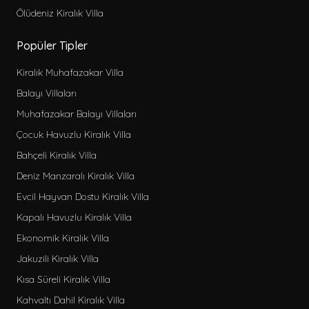
Isıtmalı Havuzlu Kiralık Villa
Ölüdeniz Kiralık Villa
Geniş Kiralık Villa
Popüler Tipler
Hamamlı Kiralık Villa
Kiralık Muhafazakar Villa
Sadece seçili olanlar
Balayı Villaları
Seçili ve seçilen herhangi biri
Muhafazakar Balayı Villaları
Çocuk Havuzlu Kiralık Villa
Özellikler
Bahçeli Kiralık Villa
Min 3 Gece kiralanabilir
Deniz Manzaralı Kiralık Villa
Min 4 Gece kiralanabilir
Evcil Hayvan Dostu Kiralık Villa
Bebek Yatağı
Kapalı Havuzlu Kiralık Villa
Mama sandalyesi
Salıncak
Ekonomik Kiralık Villa
Langırt
Jakuzili Kiralık Villa
Bilardo
Kısa Süreli Kiralık Villa
Masa tenisi
Kahvaltı Dahil Kiralık Villa