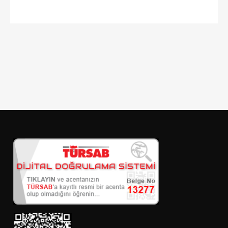
DETAYLI ARAMA
Sadece İndirimli Seçenekler
Giriş ve çıkış tarihi
Seçiniz
Kişi Sayısı
Konum