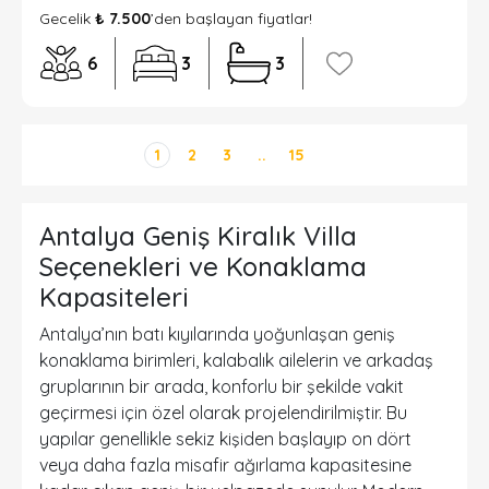
Gecelik
₺ 7.500
’den başlayan fiyatlar!
6
3
3
1
2
3
..
15
Antalya Geniş Kiralık Villa
Seçenekleri ve Konaklama
Kapasiteleri
Antalya
’nın batı kıyılarında yoğunlaşan
geniş
konaklama birimleri
, kalabalık ailelerin ve arkadaş
gruplarının bir arada, konforlu bir şekilde vakit
geçirmesi için özel olarak projelendirilmiştir. Bu
yapılar genellikle sekiz kişiden başlayıp on dört
veya daha fazla misafir ağırlama kapasitesine