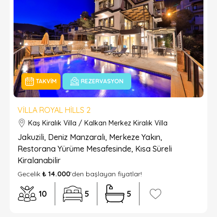
TAKVIM
REZERVASYON
VILLA ROYAL HILLS 2
Kaş Kiralık Villa / Kalkan Merkez Kiralık Villa
Jakuzili, Deniz Manzaralı, Merkeze Yakın,
Restorana Yürüme Mesafesinde, Kısa Süreli
Kiralanabilir
Gecelik
₺ 14.000
’den başlayan fiyatlar!
10
5
5