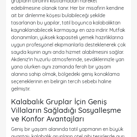
grupların birbirini kısıtlamadan hareket
edebilmesine olanak tanır. Her bir misafirin kendine
ait bir dinlenme köşesi bulabileceği şekilde
tasarlanan bu yapılar, tatil boyunca kalabalıktan
kaynaklanabilecek karmaşayı en aza indirir. Mutfak
donanımları, yüksek kapasiteli yemek hazırlıklarına
uygun profesyonel ekipmanlarla desteklenerek çok
sayıda kişinin aynı anda hizmet alabilmesini sağlar.
Akdeniz'in huzurlu atmosferinde, sevdiklerinizle yan
yana olurken aynı zamanda ferah bir yaşam
alanına sahip olmak, bölgedeki
geniş konaklama
seçeneklerinin
en belirgin tercih sebebi haline
gelmiştir.
Kalabalık Gruplar İçin Geniş
Villaların Sağladığı Sosyalleşme
ve Konfor Avantajları
Geniş bir yaşam alanında tatil yapmanın en büyük
avantajı, kalabalık grupların otel gibi tesislerde ayrı