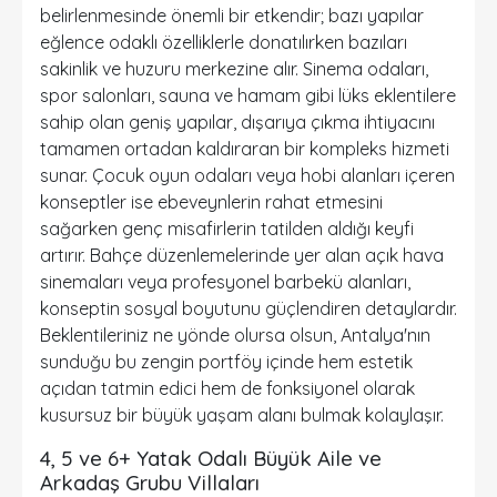
belirlenmesinde önemli bir etkendir; bazı yapılar
eğlence odaklı özelliklerle donatılırken bazıları
sakinlik ve huzuru merkezine alır. Sinema odaları,
spor salonları,
sauna
ve
hamam
gibi lüks eklentilere
sahip olan geniş yapılar, dışarıya çıkma ihtiyacını
tamamen ortadan kaldıraran bir kompleks hizmeti
sunar. Çocuk oyun odaları veya hobi alanları içeren
konseptler ise ebeveynlerin rahat etmesini
sağarken genç misafirlerin tatilden aldığı keyfi
artırır. Bahçe düzenlemelerinde yer alan açık hava
sinemaları veya profesyonel barbekü alanları,
konseptin sosyal boyutunu güçlendiren detaylardır.
Beklentileriniz ne yönde olursa olsun, Antalya'nın
sunduğu bu zengin portföy içinde hem estetik
açıdan tatmin edici hem de fonksiyonel olarak
kusursuz bir büyük yaşam alanı bulmak kolaylaşır.
4, 5 ve 6+ Yatak Odalı Büyük Aile ve
Arkadaş Grubu Villaları