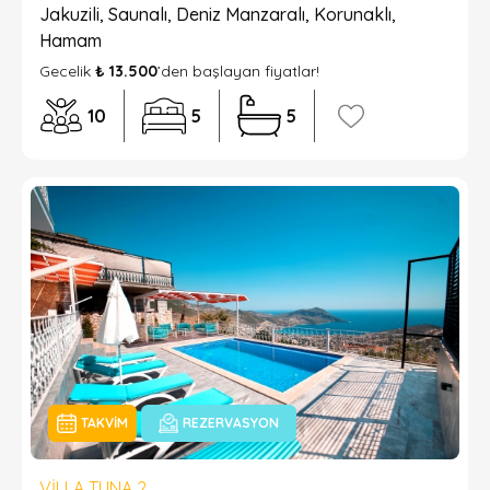
Jakuzili, Saunalı, Deniz Manzaralı, Korunaklı,
Hamam
Gecelik
₺ 13.500
’den başlayan fiyatlar!
10
5
5
TAKVIM
REZERVASYON
VILLA TUNA 2