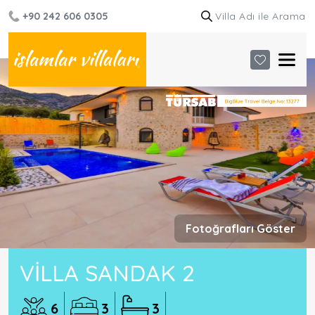
+90 242 606 0305
Fotoğrafları Göster
VILLA SANDAK 2
6
3
3