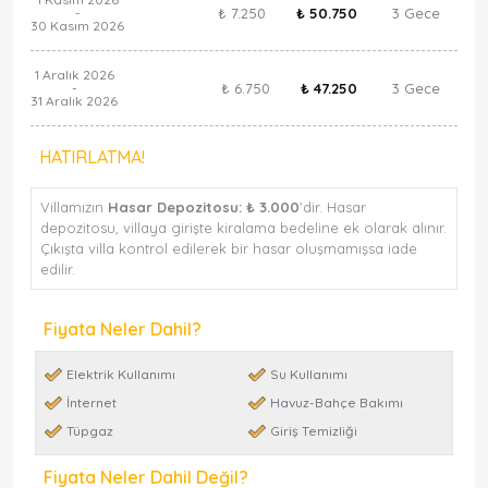
₺ 7.250
₺ 50.750
3 Gece
-
30 Kasım 2026
1 Aralık 2026
₺ 6.750
₺ 47.250
3 Gece
-
31 Aralık 2026
HATIRLATMA!
Villamızın
Hasar Depozitosu:
₺ 3.000
'dir. Hasar
depozitosu, villaya girişte kiralama bedeline ek olarak alınır.
Çıkışta villa kontrol edilerek bir hasar oluşmamışsa iade
edilir.
Fiyata Neler Dahil?
Elektrik Kullanımı
Su Kullanımı
İnternet
Havuz-Bahçe Bakımı
Tüpgaz
Giriş Temizliği
Fiyata Neler Dahil Değil?