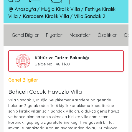
Anasayfa
/
Muğla Kiralık Villa
/
Fethiye Kiralık
Villa
/
Karadere Kiralık Villa
/
Villa Sandak 2
Genel Bilgiler
Fiyatlar
Mesafeler
Özellikler
Oda 
Kültür ve Turizm Bakanlığı
Belge No : 48-1160
Genel Bilgiler
Bahçeli Çocuk Havuzlu Villa
Villa Sandak 2, Muğla Seydikemer Karadere bölgesinde
bulunan 3 yatak odası ile 6 kişilik konaklama kapasitesine
sahip kiralık villamızdır. Sandak Villaları, oldukça geniş havuz
ve bahçe alanına sahip olmakla birlikte villalarımız tam
korunaklı yapısıyla ziyaretçilerine keyifli ve güvenli bir tatil
imkanı sunmaktadır. Konum avantajından dolayı Kumluova