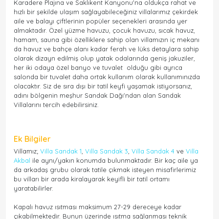
Karadere Plajına ve Saklıkent Kanyonu'na oldukça rahat ve
hızlı bir şekilde ulaşım sağlayabileceğiniz villalarımız çekirdek
aile ve balayı çiftlerinin popüler seçenekleri arasında yer
almaktadır. Özel yüzme havuzu, çocuk havuzu, sıcak havuz,
hamam, sauna gibi özelliklere sahip olan villamızın iç mekanı
da havuz ve bahçe alanı kadar ferah ve lüks detaylara sahip
olarak dizayn edilmiş olup yatak odalarında geniş jakuziler,
her iki odaya özel banyo ve tuvalet olduğu gibi ayrıca
salonda bir tuvalet daha ortak kullanım olarak kullanımınızda
olacaktır. Siz de sıra dışı bir tatil keyfi yaşamak istiyorsanız,
adını bölgenin meşhur Sandak Dağı'ndan alan Sandak
Villalarını tercih edebilirsiniz.
Ek Bilgiler
Villamız;
Villa Sandak 1
,
Villa Sandak 3
,
Villa Sandak 4
ve
Villa
Akbal
ile aynı/yakın konumda bulunmaktadır. Bir kaç aile ya
da arkadaş grubu olarak tatile çıkmak isteyen misafirlerimiz
bu vilları bir arada kiralayarak keyifli bir tatil ortamı
yaratabilirler.
Kapalı havuz ısıtması maksimum 27-29 dereceye kadar
çıkabilmektedir. Bunun üzerinde ısıtma sağlanması teknik