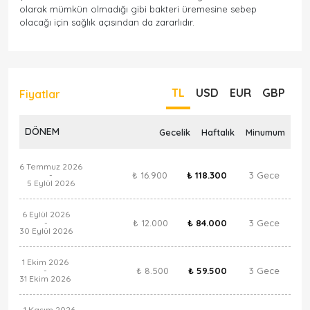
olarak mümkün olmadığı gibi bakteri üremesine sebep
olacağı için sağlık açısından da zararlıdır.
TL
USD
EUR
GBP
Fiyatlar
DÖNEM
Gecelik
Haftalık
Minumum
6 Temmuz 2026
₺ 16.900
₺ 118.300
3 Gece
-
5 Eylül 2026
6 Eylül 2026
₺ 12.000
₺ 84.000
3 Gece
-
30 Eylül 2026
1 Ekim 2026
₺ 8.500
₺ 59.500
3 Gece
-
31 Ekim 2026
1 Kasım 2026