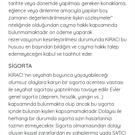
tarihte veya dönemde yapılması gereken konaklama,
eğlence veya dinlenme amacıyla yapılan boş
zamanın değerlendirilmesine ilişkin sözleşmeler”
niteliğinde olduğundan cayma hakkı kapsamında
bulunmamaktadır. ön ödeme yaparak
rezervasyonun kesinleştirilmesi durumunda KİRACI bu
hususu en başından bildiğini ve cayma hakkı talep
edemeyeceğini kabul ve taahhüt eder.
SİGORTA
KİRACI ‘nın seyahati boyunca yaşayabileceği
olumsuz olaylara karşın bir sigorta acentesi vasıtası
ile seyahat sigortası yaptırılması tavsiye edilir. Evler
genel sigorta (deprem, hırsızlık, yangın vs…)
kapsamında bulunmakta olup ancak bu sigorta
içinde bulunan kişileri kapsamamaktadır. Dolayısı ile
herhangi bir durumda sigorta sizin hasarlarınızı
tazmin etmeyecektir. Sigorta olmamasından dolayı
oluşan kişisel zararlardan ev sahiplerimiz yada SATICI