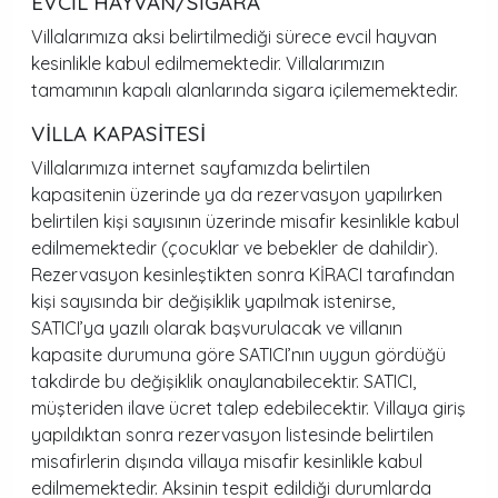
EVCİL HAYVAN/SİGARA
Villalarımıza aksi belirtilmediği sürece evcil hayvan
kesinlikle kabul edilmemektedir. Villalarımızın
tamamının kapalı alanlarında sigara içilememektedir.
VİLLA KAPASİTESİ
Villalarımıza internet sayfamızda belirtilen
kapasitenin üzerinde ya da rezervasyon yapılırken
belirtilen kişi sayısının üzerinde misafir kesinlikle kabul
edilmemektedir (çocuklar ve bebekler de dahildir).
Rezervasyon kesinleştikten sonra KİRACI tarafından
kişi sayısında bir değişiklik yapılmak istenirse,
SATICI’ya yazılı olarak başvurulacak ve villanın
kapasite durumuna göre SATICI’nın uygun gördüğü
takdirde bu değişiklik onaylanabilecektir. SATICI,
müşteriden ilave ücret talep edebilecektir. Villaya giriş
yapıldıktan sonra rezervasyon listesinde belirtilen
misafirlerin dışında villaya misafir kesinlikle kabul
edilmemektedir. Aksinin tespit edildiği durumlarda