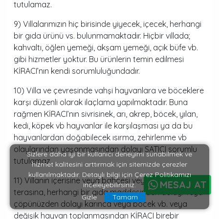
tutulamaz.
9) Villalarımızın hiç birisinde yiyecek, içecek, herhangi
bir gıda ürünü vs. bulunmamaktadır. Hiçbir villada;
kahvaltı, öğlen yemeği, akşam yemeği, açık büfe vb.
gibi hizmetler yoktur. Bu ürünlerin temin edilmesi
KİRACI’nın kendi sorumluluğundadır.
10) Villa ve çevresinde vahşi hayvanlara ve böceklere
karşı düzenli olarak ilaçlama yapılmaktadır. Buna
rağmen KİRACI’nın sivrisinek, arı, akrep, böcek, yılan,
kedi, köpek vb hayvanlar ile karşılaşması ya da bu
hayvanlardan doğabilecek ısırma, zehirlenme vb
olaylarından yaşanmasından dolayı SATICI sorumlu
Sizlere daha iyi bir kullanıcı deneyimi sunabilmek ve
tutulamaz.
hizmet kalitesini arttırmak için sitemizde çerezler
kullanılmaktadır. Detaylı bilgi için Çerez Politikamızı
11) Villanın içerisine veya bahçesi veya havuz
MESAJ AT
inceleyebilirsiniz.
terasına, herhangi bir gıda maddesinden dolayı veya
Gizle
Tamam
çöpünüzden dolayı karınca veya böcek vb. veya
değişik hayvan toplanmasından KİRACI birebir