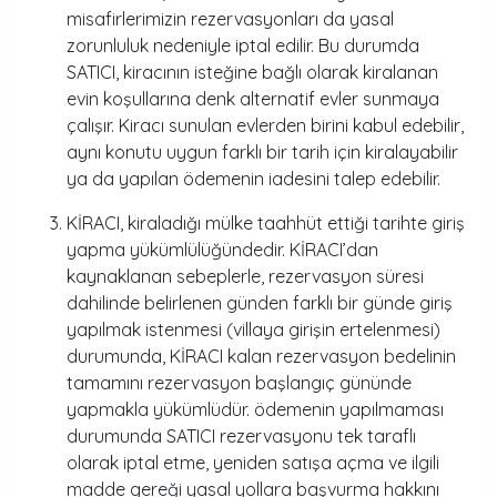
misafirlerimizin rezervasyonları da yasal
zorunluluk nedeniyle iptal edilir. Bu durumda
SATICI, kiracının isteğine bağlı olarak kiralanan
evin koşullarına denk alternatif evler sunmaya
çalışır. Kiracı sunulan evlerden birini kabul edebilir,
aynı konutu uygun farklı bir tarih için kiralayabilir
ya da yapılan ödemenin iadesini talep edebilir.
KİRACI, kiraladığı mülke taahhüt ettiği tarihte giriş
yapma yükümlülüğündedir. KİRACI’dan
kaynaklanan sebeplerle, rezervasyon süresi
dahilinde belirlenen günden farklı bir günde giriş
yapılmak istenmesi (villaya girişin ertelenmesi)
durumunda, KİRACI kalan rezervasyon bedelinin
tamamını rezervasyon başlangıç gününde
yapmakla yükümlüdür. ödemenin yapılmaması
durumunda SATICI rezervasyonu tek taraflı
olarak iptal etme, yeniden satışa açma ve ilgili
madde gereği yasal yollara başvurma hakkını