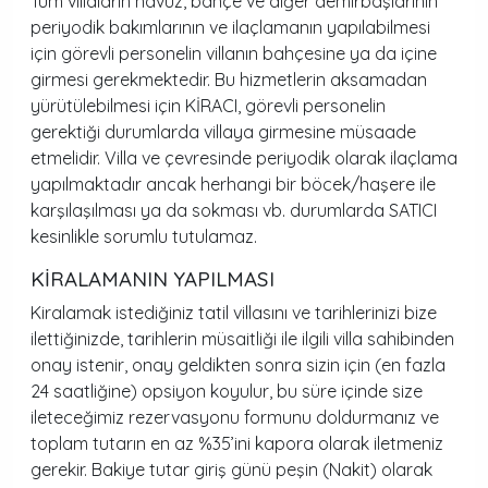
Tüm villaların havuz, bahçe ve diğer demirbaşlarının
periyodik bakımlarının ve ilaçlamanın yapılabilmesi
için görevli personelin villanın bahçesine ya da içine
girmesi gerekmektedir. Bu hizmetlerin aksamadan
yürütülebilmesi için KİRACI, görevli personelin
gerektiği durumlarda villaya girmesine müsaade
etmelidir. Villa ve çevresinde periyodik olarak ilaçlama
yapılmaktadır ancak herhangi bir böcek/haşere ile
karşılaşılması ya da sokması vb. durumlarda SATICI
kesinlikle sorumlu tutulamaz.
KİRALAMANIN YAPILMASI
Kiralamak istediğiniz tatil villasını ve tarihlerinizi bize
ilettiğinizde, tarihlerin müsaitliği ile ilgili villa sahibinden
onay istenir, onay geldikten sonra sizin için (en fazla
24 saatliğine) opsiyon koyulur, bu süre içinde size
ileteceğimiz rezervasyonu formunu doldurmanız ve
toplam tutarın en az %35’ini kapora olarak iletmeniz
gerekir. Bakiye tutar giriş günü peşin (Nakit) olarak