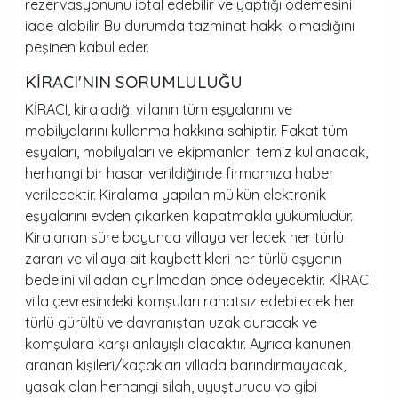
rezervasyonunu iptal edebilir ve yaptığı ödemesini
iade alabilir. Bu durumda tazminat hakkı olmadığını
peşinen kabul eder.
KİRACI'NIN SORUMLULUĞU
KİRACI, kiraladığı villanın tüm eşyalarını ve
mobilyalarını kullanma hakkına sahiptir. Fakat tüm
eşyaları, mobilyaları ve ekipmanları temiz kullanacak,
herhangi bir hasar verildiğinde firmamıza haber
verilecektir. Kiralama yapılan mülkün elektronik
eşyalarını evden çıkarken kapatmakla yükümlüdür.
Kiralanan süre boyunca villaya verilecek her türlü
zararı ve villaya ait kaybettikleri her türlü eşyanın
bedelini villadan ayrılmadan önce ödeyecektir. KİRACI
villa çevresindeki komşuları rahatsız edebilecek her
türlü gürültü ve davranıştan uzak duracak ve
komşulara karşı anlayışlı olacaktır. Ayrıca kanunen
aranan kişileri/kaçakları villada barındırmayacak,
yasak olan herhangi silah, uyuşturucu vb gibi