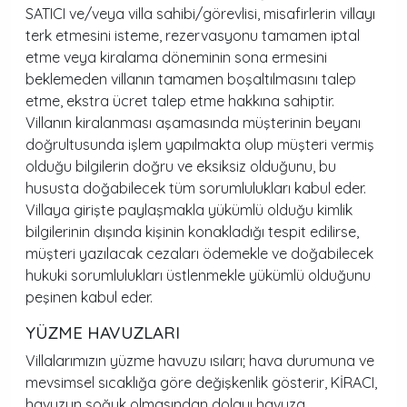
SATICI ve/veya villa sahibi/görevlisi, misafirlerin villayı
terk etmesini isteme, rezervasyonu tamamen iptal
etme veya kiralama döneminin sona ermesini
beklemeden villanın tamamen boşaltılmasını talep
etme, ekstra ücret talep etme hakkına sahiptir.
Villanın kiralanması aşamasında müşterinin beyanı
doğrultusunda işlem yapılmakta olup müşteri vermiş
olduğu bilgilerin doğru ve eksiksiz olduğunu, bu
hususta doğabilecek tüm sorumlulukları kabul eder.
Villaya girişte paylaşmakla yükümlü olduğu kimlik
bilgilerinin dışında kişinin konakladığı tespit edilirse,
müşteri yazılacak cezaları ödemekle ve doğabilecek
hukuki sorumlulukları üstlenmekle yükümlü olduğunu
peşinen kabul eder.
YÜZME HAVUZLARI
Villalarımızın yüzme havuzu ısıları; hava durumuna ve
mevsimsel sıcaklığa göre değişkenlik gösterir, KİRACI,
havuzun soğuk olmasından dolayı havuza