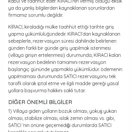
kabul ve taahhüt eder. KİRACI’nın vermiş olduğu eksik
ya da yanlış bilgilerden kaynaklanan sorunlardan
firmamız sorumlu değildir.
KİRACI, kiraladığı mülke taahhüt ettiği tarihte giriş
yapma yükümlülüğündedir. KİRACI’dan kaynaklanan
sebeplerle, rezervasyon süresi dahilinde belirlenen
günden farklı bir günde giriş yapılmak istenmesi
(villaya girişin ertelenmesi) durumunda, KİRACI kalan
rezervasyon bedelinin tamamını rezervasyon
başlangıç gününde yapmakla yükümlüdür. ödemenin
yapılmaması durumunda SATICI rezervasyonu tek
taraflı olarak iptal etme ve ilgili madde gereği yasal
yollara başvurma hakkını saklı tutar.
DİĞER ÖNEMLİ BİLGİLER
1) Villaya giden yolların bozuk olması, yokuş yukarı
olması, stabilize olması, ıslak zemin olması vs. gibi,
SATICI ‘nın önüne geçemediği durumlarda SATICI