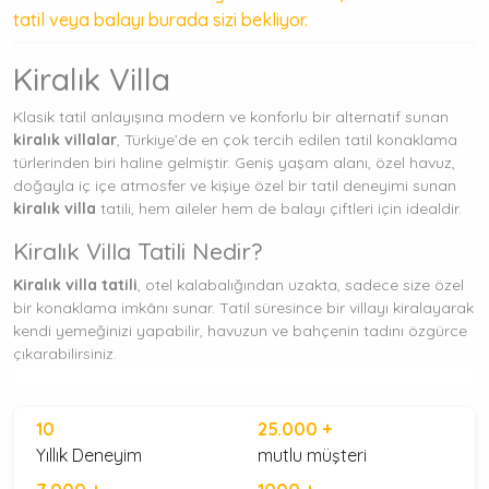
tatil veya balayı burada sizi bekliyor.
Kiralık Villa
Klasik tatil anlayışına modern ve konforlu bir alternatif sunan
kiralık villalar
, Türkiye’de en çok tercih edilen tatil konaklama
türlerinden biri haline gelmiştir. Geniş yaşam alanı, özel havuz,
doğayla iç içe atmosfer ve kişiye özel bir tatil deneyimi sunan
kiralık villa
tatili, hem aileler hem de balayı çiftleri için idealdir.
Kiralık Villa Tatili Nedir?
Kiralık villa tatili
, otel kalabalığından uzakta, sadece size özel
bir konaklama imkânı sunar. Tatil süresince bir villayı kiralayarak
kendi yemeğinizi yapabilir, havuzun ve bahçenin tadını özgürce
çıkarabilirsiniz.
Neden Kiralık Villa Tatili Tercih Etmelisiniz?
10
25.
000
+
Mahremiyet:
Tam korunaklı muhafazakar villalarla huzurlu
bir ortam.
Yıllık Deneyim
mutlu müşteri
Konfor:
Geniş odalar, jakuzi, sauna gibi ekstra donanımlar.