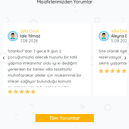
Misafirlerimizden Yorumlar
tatil yapmak isteyenler için ideal bir tercihtir.
Kiralık villa
kategorisinde muhafazakar, jakuzili, deniz manzaralı ve balayı
konseptli pek çok alternatif sunar.
Kiralık Villa Rezervasyon Süreci
Villa Ovalı
Villa Dob
Villa seçiminizi yapın
.
lale Yılmaz
Aleyna Bu
Tarih aralığını girerek ön rezervasyon oluşturun.
7.08.2026
5.08.202
Ekibimiz sizinle iletişime geçerek süreci tamamlar.
İstanbul''dan 7 gece 8 gün 2
Site olarak ilgil
Tatilinizi güvenle planlayarak villanıza yerleşin.
‹
›
çocuğumuzla ailecek huzurlu bir tatil
rezervasyon ve a
yapma imkanımız oldu iyi ki dediğim
sıkıntı yaşamad
yerlerden bir tanesi villa tesettürlü
muhafazakar aileler için mükemmel bir
imkan sağlıyor bulunduğu konum
muazzam uçsuz bucaksız zeytin
ağaçlarının içerisine konumlanmış doğa
içerisinde sadece kuş sesleri ve cırcır
böceklerinin dışında ses
duymuyorsunuz etrafındaki diğer
villalara mesafesi var ve bu sebepten
Tüm Yorumlar
dolayı asla rahatsız olmuyorsunuz