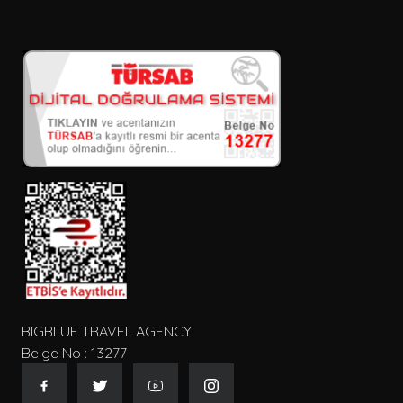
villanın etrafı tamamı ile kapalı
dışarıdan görüş açısı dahi yok villanın
içerisinde hersey düşünülmüş beyaz
eşyalar ve mobilyaların hepsi yeni ve
çok temiz mutfak gereçleride eksiksiz
yapacağınız tek şey kendinize göre
market alışverişi yapmak havuzu her
sabahın̈ erken saatlerinde temizlemeye
gelen amcamız oldu 1 hafta boyunca
tertemiz havuzda yüzdük ev sahipleri
Mustafa amca ve Kadriye teyze çok
samimi ve güler yüzlü insanlar tam
Anadolu insanları...Bizi zeytin yağı ve
sabun hediyeleri ile dualarla yolcu
ettiler sanki kendi köyümden ayrıldım
cok mutlu olduk tekrardan teşekkür
ediyorum keselerine bereket ...Kaş''a ilk
defa geldik ve mutlu huzurlu ayrılıyoruz
BIGBLUE TRAVEL AGENCY
Rabbım nasip ederse yine tercihim Villa
Belge No : 13277
Ovalı olacak o kesin İstanbul''un yorucu
temposundan kaçmak isteyenlere
kesinlikle tavsiye ediyorum ❤️🌼🌻🌷💐🌺