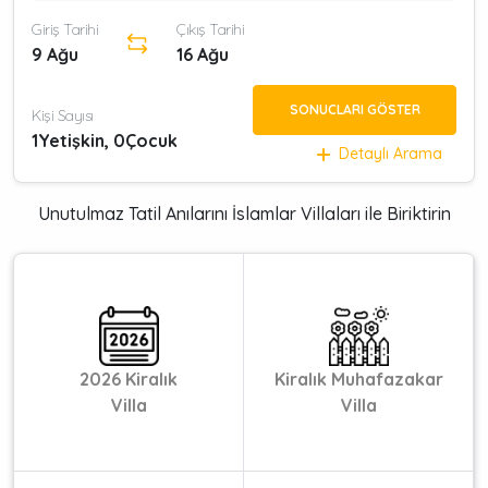
Giriş Tarihi
Çıkış Tarihi
9 Ağu
16 Ağu
SONUCLARI GÖSTER
Kişi Sayısı
1
Yetişkin,
0
Çocuk
Detaylı Arama
Unutulmaz Tatil Anılarını İslamlar Villaları ile Biriktirin
2026 Kiralık
Kiralık Muhafazakar
Villa
Villa