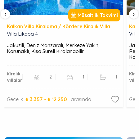
‹
›
Müsaitlik Takvimi
Kalkan Villa Kiralama / Kördere Kiralık Villa
Kalk
Villa Likapa 4
Vill
Jakuzili, Deniz Manzaralı, Merkeze Yakın,
Jaku
Korunaklı, Kısa Süreli Kiralanabilir
Res
Koru
Yür
Kiralık
Kiral
2
1
1
Villalar
Villa
Gecelik
₺ 3.357 - ₺ 12.250
arasında
Gec