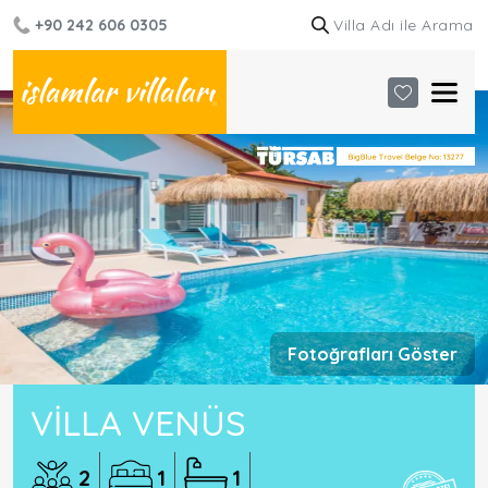
+90 242 606 0305
Fotoğrafları Göster
VILLA VENÜS
2
1
1