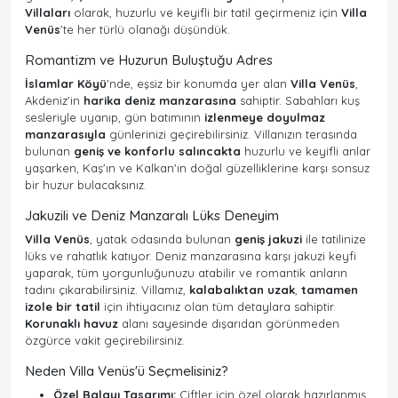
Villaları
olarak, huzurlu ve keyifli bir tatil geçirmeniz için
Villa
Venüs
'te her türlü olanağı düşündük.
Romantizm ve Huzurun Buluştuğu Adres
İslamlar Köyü
'nde, eşsiz bir konumda yer alan
Villa Venüs
,
Akdeniz'in
harika deniz manzarasına
sahiptir. Sabahları kuş
sesleriyle uyanıp, gün batımının
izlenmeye doyulmaz
manzarasıyla
günlerinizi geçirebilirsiniz. Villanızın terasında
bulunan
geniş ve konforlu salıncakta
huzurlu ve keyifli anlar
yaşarken, Kaş'ın ve Kalkan'ın doğal güzelliklerine karşı sonsuz
bir huzur bulacaksınız.
Jakuzili ve Deniz Manzaralı Lüks Deneyim
Villa Venüs
, yatak odasında bulunan
geniş jakuzi
ile tatilinize
lüks ve rahatlık katıyor. Deniz manzarasına karşı jakuzi keyfi
yaparak, tüm yorgunluğunuzu atabilir ve romantik anların
tadını çıkarabilirsiniz. Villamız,
kalabalıktan uzak
,
tamamen
izole bir tatil
için ihtiyacınız olan tüm detaylara sahiptir.
Korunaklı havuz
alanı sayesinde dışarıdan görünmeden
özgürce vakit geçirebilirsiniz.
Neden Villa Venüs'ü Seçmelisiniz?
Özel Balayı Tasarımı:
Çiftler için özel olarak hazırlanmış