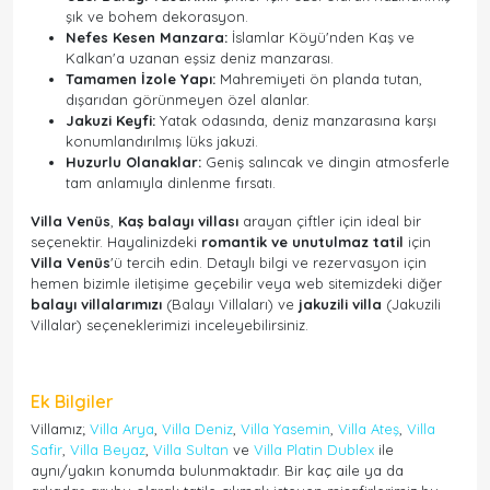
şık ve bohem dekorasyon.
Nefes Kesen Manzara:
İslamlar Köyü'nden Kaş ve
Kalkan'a uzanan eşsiz deniz manzarası.
Tamamen İzole Yapı:
Mahremiyeti ön planda tutan,
dışarıdan görünmeyen özel alanlar.
Jakuzi Keyfi:
Yatak odasında, deniz manzarasına karşı
konumlandırılmış lüks jakuzi.
Huzurlu Olanaklar:
Geniş salıncak ve dingin atmosferle
tam anlamıyla dinlenme fırsatı.
Villa Venüs
,
Kaş balayı villası
arayan çiftler için ideal bir
seçenektir. Hayalinizdeki
romantik ve unutulmaz tatil
için
Villa Venüs
'ü tercih edin. Detaylı bilgi ve rezervasyon için
hemen bizimle iletişime geçebilir veya web sitemizdeki diğer
balayı villalarımızı
(
Balayı Villaları
) ve
jakuzili villa
(
Jakuzili
Villalar
) seçeneklerimizi inceleyebilirsiniz.
Ek Bilgiler
Villamız;
Villa Arya
,
Villa Deniz
,
Villa Yasemin
,
Villa Ateş
,
Villa
Safir
,
Villa Beyaz
,
Villa Sultan
ve
Villa Platin Dublex
ile
aynı/yakın konumda bulunmaktadır. Bir kaç aile ya da