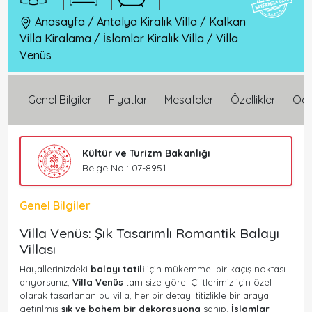
Anasayfa
/
Antalya Kiralık Villa
/
Kalkan
Villa Kiralama
/
İslamlar Kiralık Villa
/
Villa
Venüs
Genel Bilgiler
Fiyatlar
Mesafeler
Özellikler
Oda 
Kültür ve Turizm Bakanlığı
Belge No : 07-8951
Genel Bilgiler
Villa Venüs: Şık Tasarımlı Romantik Balayı
Villası
Hayallerinizdeki
balayı tatili
için mükemmel bir kaçış noktası
arıyorsanız,
Villa Venüs
tam size göre. Çiftlerimiz için özel
olarak tasarlanan bu villa, her bir detayı titizlikle bir araya
getirilmiş
şık ve bohem bir dekorasyona
sahip.
İslamlar