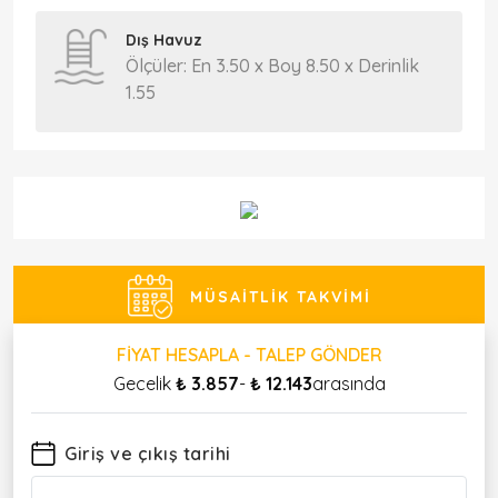
Dış Havuz
Ölçüler: En 3.50 x Boy 8.50 x Derinlik
1.55
MÜSAITLIK TAKVIMI
FIYAT HESAPLA - TALEP GÖNDER
Gecelik
₺ 3.857
-
₺ 12.143
arasında
Giriş ve çıkış tarihi