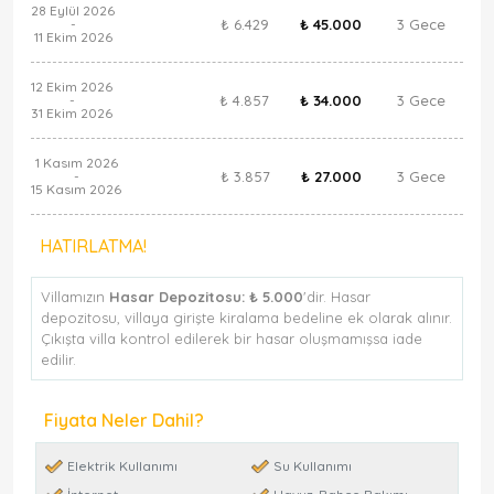
28 Eylül 2026
₺ 6.429
₺ 45.000
3 Gece
-
11 Ekim 2026
12 Ekim 2026
₺ 4.857
₺ 34.000
3 Gece
-
31 Ekim 2026
1 Kasım 2026
₺ 3.857
₺ 27.000
3 Gece
-
15 Kasım 2026
HATIRLATMA!
Villamızın
Hasar Depozitosu:
₺ 5.000
'dir. Hasar
depozitosu, villaya girişte kiralama bedeline ek olarak alınır.
Çıkışta villa kontrol edilerek bir hasar oluşmamışsa iade
edilir.
Fiyata Neler Dahil?
Elektrik Kullanımı
Su Kullanımı