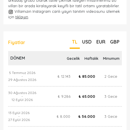
arkadaş grubu olarak tatile çıkmak isteyen misafirlerimiz bu
vilları bir arada kiralayarak keyifli bir tatil ortamı yaratabilirler.
Villamızın Instagram canlı yayın tanıtım videosunu izlemek
için
tıklayın
.
TL
USD
EUR
GBP
Fiyatlar
DÖNEM
Gecelik
Haftalık
Minumum
5 Temmuz 2026
₺ 12.143
₺ 85.000
2 Gece
-
29 Ağustos 2026
30 Ağustos 2026
₺ 9.286
₺ 65.000
3 Gece
-
12 Eylül 2026
13 Eylül 2026
₺ 8.000
₺ 56.000
3 Gece
-
27 Eylül 2026