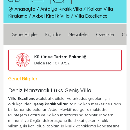
Anasayfa
/
Antalya Kiralık Villa
/
Kalkan Villa
Kiralama
/
Akbel Kiralık Villa
/
Villa Excellence
Genel Bilgiler
Fiyatlar
Mesafeler
Özellikler
Oda 
Kültür ve Turizm Bakanlığı
Belge No : 07-8752
Genel Bilgiler
Deniz Manzaralı Lüks Geniş Villa
Villa Excellence
kalabalık aileler ve arkadaş grupları için
oldukça ideal
geniş kiralık villa
mızdır. Kalkan merkezine yakın
bir konumda bulunan Akbel Mevkii’nde yer almaktadır.
Muhteşem Patara ve Kalkan manzarasına sahiptir. Modern
mimarisi ve özgün dekorasyonu ile dikkat çeken kiralık
villamız, iki katlı olup, toplam 10 kişilik konaklama kapasitesine