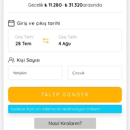
Gecelik
₺ 11.280
-
₺ 31.320
arasında
Giriş ve çıkış tarihi
Giriş Tarihi
Çıkış Tarihi
28 Tem
4 Ağu
Kişi Sayısı
TALEP GÖNDER
Sadece %20 ön ödeme ile rezervasyon imkanı!
Nasıl Kiralarım?