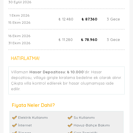
30 Eylül 2026
1 Ekim 2026
₺ 12.480
₺ 87.360
3 Gece
-
15 Ekim 2026
16 Ekim 2026
₺ 11.280
₺ 78.960
3 Gece
-
31 Ekim 2026
HATIRLATMA!
Villamızın
Hasar Depozitosu:
₺ 10.000
'dir. Hasar
depozitosu, villaya girişte kiralama bedeline ek olarak alınır.
Çıkışta villa kontrol edilerek bir hasar oluşmamışsa iade
edilir.
Fiyata Neler Dahil?
Elektrik Kullanımı
Su Kullanımı
İnternet
Havuz-Bahçe Bakımı
Tüpgaz
Giriş Temizliği