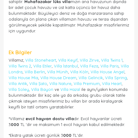
sahiptir.
Muhafazakar lüks villa
mızın ana havuzunun dışında
bir adet çocuk havuzu ve üst katta üçüncü bir havuz daha
bulunmaktadır. Büyüleyici deniz ve doğa manzarasına sahip
odalarıyla ön plana çıkan villamızın havuzu ve terası dışarıdan
görülmeyecek şekilde kapatılmıştır. Muhafazakar misafirlerimiz
için uygundur.
Ek Bilgiler
Villamız;
Villa Stoneheart
,
Villa Keyif
,
Villa Zirve
,
Villa Twins 1
,
Villa Twins 2
,
Villa Etiler
,
Villa İstanbul
,
Villa Feza
,
Villa Paris
,
Villa
Londra
,
Villa Berlin
,
Villa Münih
,
Villa Köln
,
Villa House Angel
,
Villa House Mia
,
Villa House Dream
,
Villa Gelincik
,
Villa Spring
,
Villa Antik
,
Villa Şato
,
Villa Nature
,
Villa Premium
,
Villa Heart
,
Villa Soley
,
Villa Bayon
ve
Villa Hazal
ile aynı/yakın konumda
bulunmaktadır. Bir kaç aile ya da arkadaş grubu olarak tatile
çıkmak isteyen misafirlerimiz bu vilları bir arada kiralayarak
keyifli bir tatil ortamı yaratabilirler.
*Villamız
evcil hayvan dostu villa
dır. Evcil hayvanlar ücreti
3
000
TL 'dir ve maksimum 1 evcil hayvan kabul edilmektedir.
*Ekstra yatak ücreti günlük 3
000
TL'dir.