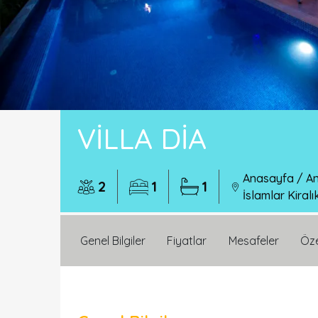
VILLA DIA
Anasayfa
/
An
2
1
1
İslamlar Kiralık
Genel Bilgiler
Fiyatlar
Mesafeler
Öze