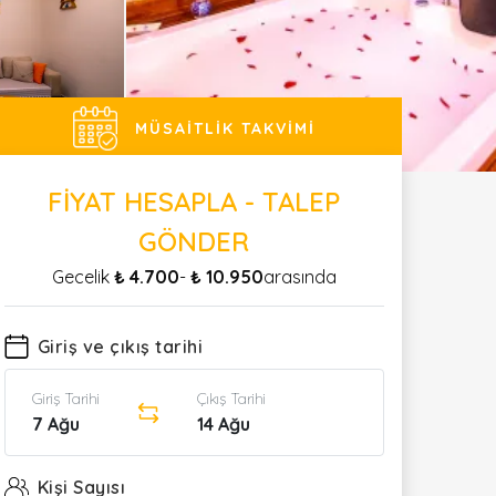
MÜSAITLIK TAKVIMI
FIYAT HESAPLA - TALEP
GÖNDER
Gecelik
₺ 4.700
-
₺ 10.950
arasında
Giriş ve çıkış tarihi
Giriş Tarihi
Çıkış Tarihi
7 Ağu
14 Ağu
Kişi Sayısı