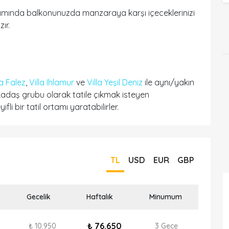
ımında balkonunuzda manzaraya karşı içeceklerinizi
ır.
la Falez
,
Villa Ihlamur
ve
Villa Yeşil Deniz
ile aynı/yakın
adaş grubu olarak tatile çıkmak isteyen
fli bir tatil ortamı yaratabilirler.
TL
USD
EUR
GBP
Gecelik
Haftalık
Minumum
₺ 76.650
₺ 10.950
3 Gece