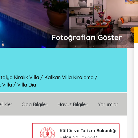
Fotoğrafları Göster
talya Kiralık Villa
/
Kalkan Villa Kiralama
/
 Villa
/
Villa Dia
llikler
Oda Bilgileri
Havuz Bilgileri
Yorumlar
Kültür ve Turizm Bakanlığı
Belge No : 07-5687