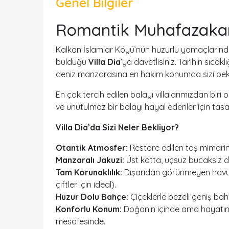
Genel Bilgiler
Romantik Muhafazakar 
Kalkan İslamlar Köyü’nün huzurlu yamaçlarında
bulduğu
Villa Dia
’ya davetlisiniz. Tarihin sıca
deniz manzarasına en hakim konumda sizi bekl
En çok tercih edilen balayı villalarımızdan biri
ve unutulmaz bir balayı hayal edenler için tasar
Villa Dia’da Sizi Neler Bekliyor?
Otantik Atmosfer:
Restore edilen taş mimarin
Manzaralı Jakuzi:
Üst katta, uçsuz bucaksız d
Tam Korunaklılık:
Dışarıdan görünmeyen havuz
çiftler için ideal).
Huzur Dolu Bahçe:
Çiçeklerle bezeli geniş ba
Konforlu Konum:
Doğanın içinde ama hayatın
mesafesinde.