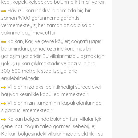
kedi, köpek, kelebek vb bulunma ihtimali vardır.
Havuzu korunaklı villalarımızda hiç bir
zaman %100 görünmeme garantisi
vermemekteyiz, her zaman az da olsa bir
sakınma payı mevcuttur.
Kalkan, Kaş ve çevre köyler; coğrafi yapısı
bakımından, yamaç üzerine kurulmuş bir
yerleşim yerleridir. Bu villalarımıza ulaşmak için,
yokuş yukarı çıkılmaktadır ve bazı villalara
300-500 metrelik stabilize yollarla
erişilebilmektedir.
Villalarımıza aksi belirtilmediği sürece evcil
hayvan kesinlikle kabul edilmemektedir.
Villalarımızın tamamının kapalı alanlarında
sigara içilememektedir.
Kalkan bölgesinde bulunan tüm villalar için
genel not: Yoğun talep görmesi sebebiyle;
Kalkan bölgesindeki villalarımızda elektrik - su