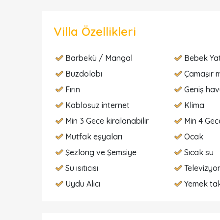
Villa Özellikleri
Barbekü / Mangal
Bebek Ya
Buzdolabı
Çamaşır m
Fırın
Geniş ha
Kablosuz internet
Klima
Min 3 Gece kiralanabilir
Min 4 Gece
Mutfak eşyaları
Ocak
Şezlong ve Şemsiye
Sıcak su
Su ısıtıcısı
Televizyo
Uydu Alıcı
Yemek tak