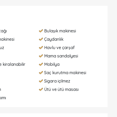
tağı
Bulaşık makinesi
akinesi
Çaydanlık
vuz
Havlu ve çarşaf
Mama sandalyesi
 kiralanabilir
Mobilya
Saç kurutma makinesi
Sigara içilmez
n
Ütü ve ütü masası
ımı