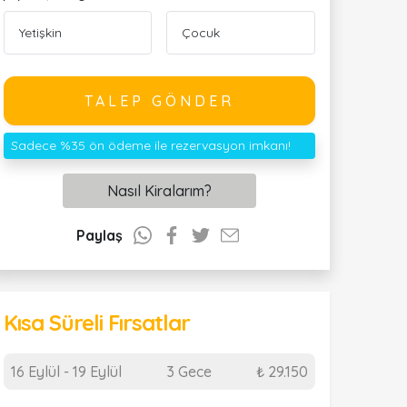
TALEP GÖNDER
Sadece %35 ön ödeme ile rezervasyon imkanı!
Nasıl Kiralarım?
Paylaş
Kısa Süreli Fırsatlar
16 Eylül - 19 Eylül
3 Gece
₺ 29.150