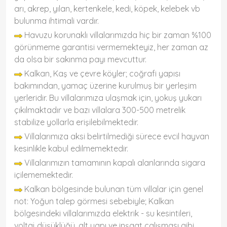
arı, akrep, yılan, kertenkele, kedi, köpek, kelebek vb
bulunma ihtimali vardır.
Havuzu korunaklı villalarımızda hiç bir zaman %100
görünmeme garantisi vermemekteyiz, her zaman az
da olsa bir sakınma payı mevcuttur.
Kalkan, Kaş ve çevre köyler; coğrafi yapısı
bakımından, yamaç üzerine kurulmuş bir yerleşim
yerleridir. Bu villalarımıza ulaşmak için, yokuş yukarı
çıkılmaktadır ve bazı villalara 300-500 metrelik
stabilize yollarla erişilebilmektedir.
Villalarımıza aksi belirtilmediği sürece evcil hayvan
kesinlikle kabul edilmemektedir.
Villalarımızın tamamının kapalı alanlarında sigara
içilememektedir.
Kalkan bölgesinde bulunan tüm villalar için genel
not: Yoğun talep görmesi sebebiyle; Kalkan
bölgesindeki villalarımızda elektrik - su kesintileri,
voltaj düşüklüğü, alt yapı ve inşaat çalışması gibi