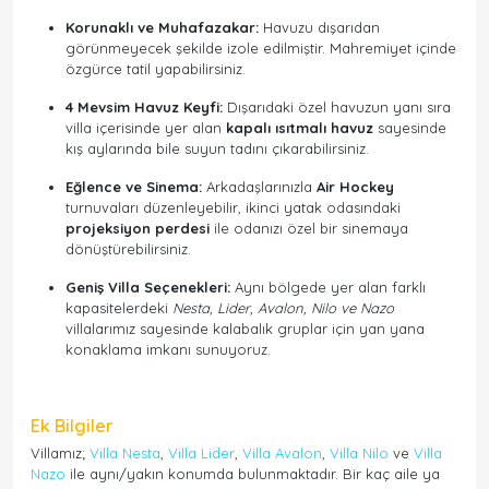
Korunaklı ve Muhafazakar:
Havuzu dışarıdan
görünmeyecek şekilde izole edilmiştir. Mahremiyet içinde
özgürce tatil yapabilirsiniz.
4 Mevsim Havuz Keyfi:
Dışarıdaki özel havuzun yanı sıra
villa içerisinde yer alan
kapalı ısıtmalı havuz
sayesinde
kış aylarında bile suyun tadını çıkarabilirsiniz.
Eğlence ve Sinema:
Arkadaşlarınızla
Air Hockey
turnuvaları düzenleyebilir, ikinci yatak odasındaki
projeksiyon perdesi
ile odanızı özel bir sinemaya
dönüştürebilirsiniz.
Geniş Villa Seçenekleri:
Aynı bölgede yer alan farklı
kapasitelerdeki
Nesta, Lider, Avalon, Nilo ve Nazo
villalarımız sayesinde kalabalık gruplar için yan yana
konaklama imkanı sunuyoruz.
Ek Bilgiler
Villamız;
Villa Nesta
,
Villa Lider
,
Villa Avalon
,
Villa Nilo
ve
Villa
Nazo
ile aynı/yakın konumda bulunmaktadır. Bir kaç aile ya