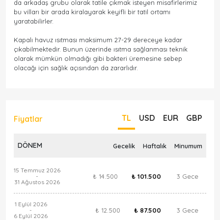
da arkadaş grubu olarak tatile çıkmak isteyen misafirlerimiz
bu vilları bir arada kiralayarak keyifli bir tatil ortamı
yaratabilirler.
Kapalı havuz ısıtması maksimum 27-29 dereceye kadar
çıkabilmektedir. Bunun üzerinde ısıtma sağlanması teknik
olarak mümkün olmadığı gibi bakteri üremesine sebep
olacağı için sağlık açısından da zararlıdır.
TL
USD
EUR
GBP
Fiyatlar
DÖNEM
Gecelik
Haftalık
Minumum
15 Temmuz 2026
₺ 14.500
₺ 101.500
3 Gece
-
31 Ağustos 2026
1 Eylül 2026
₺ 12.500
₺ 87.500
3 Gece
-
6 Eylül 2026