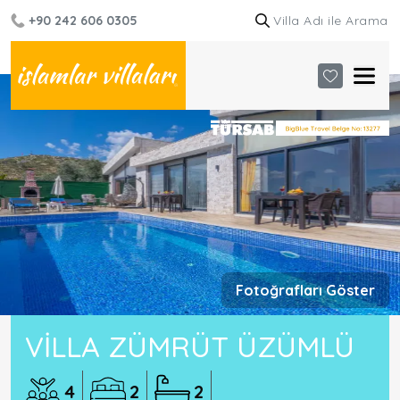
+90 242 606 0305
Fotoğrafları Göster
VILLA ZÜMRÜT ÜZÜMLÜ
4
2
2