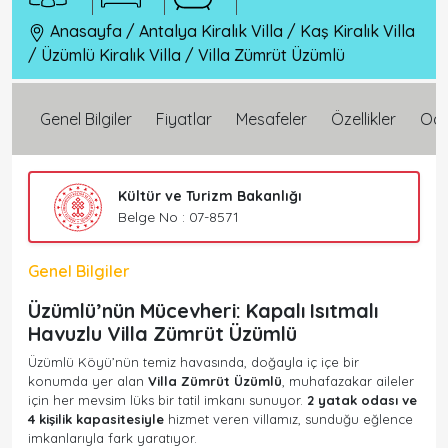
Anasayfa
/
Antalya Kiralık Villa
/
Kaş Kiralık Villa
/
Üzümlü Kiralık Villa
/
Villa Zümrüt Üzümlü
Genel Bilgiler
Fiyatlar
Mesafeler
Özellikler
Oda 
Kültür ve Turizm Bakanlığı
Belge No : 07-8571
Genel Bilgiler
Üzümlü’nün Mücevheri: Kapalı Isıtmalı
Havuzlu Villa Zümrüt Üzümlü
Üzümlü Köyü’nün temiz havasında, doğayla iç içe bir
konumda yer alan
Villa Zümrüt Üzümlü
, muhafazakar aileler
için her mevsim lüks bir tatil imkanı sunuyor.
2 yatak odası ve
4 kişilik kapasitesiyle
hizmet veren villamız, sunduğu eğlence
imkanlarıyla fark yaratıyor.