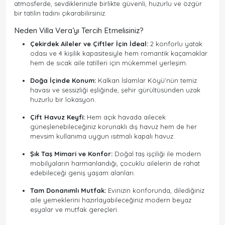
atmosferde, sevdiklerinizle birlikte güvenli, huzurlu ve özgür
bir tatilin tadını çıkarabilirsiniz.
Neden Villa Vera’yı Tercih Etmelisiniz?
Çekirdek Aileler ve Çiftler İçin İdeal:
2 konforlu yatak
odası ve 4 kişilik kapasitesiyle hem romantik kaçamaklar
hem de sıcak aile tatilleri için mükemmel yerleşim.
Doğa İçinde Konum:
Kalkan İslamlar Köyü’nün temiz
havası ve sessizliği eşliğinde, şehir gürültüsünden uzak
huzurlu bir lokasyon.
Çift Havuz Keyfi:
Hem açık havada ailecek
güneşlenebileceğiniz korunaklı dış havuz hem de her
mevsim kullanıma uygun ısıtmalı kapalı havuz.
Şık Taş Mimari ve Konfor:
Doğal taş işçiliği ile modern
mobilyaların harmanlandığı, çocuklu ailelerin de rahat
edebileceği geniş yaşam alanları.
Tam Donanımlı Mutfak:
Evinizin konforunda, dilediğiniz
aile yemeklerini hazırlayabileceğiniz modern beyaz
eşyalar ve mutfak gereçleri.