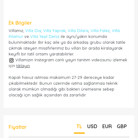
Ek Bilgiler
Villamız;
Villa Dia
,
Villa Yaprak
,
Villa Dilara
,
Villa Falez
,
Villa
Ihlamur
ve
Villa Yeşil Deniz
ile aynı/yakın konumda
bulunmaktadır. Bir kaç aile ya da arkadaş grubu olarak tatile
çıkmak isteyen misafirlerimiz bu vilları bir arada kiralayarak
keyifli bir tatil ortamı yaratabilirler.
Villamızın Instagram canlı yayın tanıtım videosunu izlemek
için
tıklayın
.
Kapalı havuz ısıtması maksimum 27-29 dereceye kadar
çıkabilmektedir. Bunun üzerinde ısıtma sağlanması teknik
olarak mümkün olmadığı gibi bakteri üremesine sebep
olacağı için sağlık açısından da zararlıdır.
TL
USD
EUR
GBP
Fiyatlar