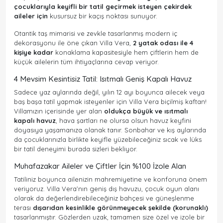
çocuklarıyla keyifli bir tatil geçirmek isteyen çekirdek
aileler için
kusursuz bir kaçış noktası sunuyor.
Otantik taş mimarisi ve zevkle tasarlanmış modern iç
dekorasyonu ile öne çıkan Villa Vera,
2 yatak odası ile 4
kişiye kadar
konaklama kapasitesiyle hem çiftlerin hem de
küçük ailelerin tüm ihtiyaçlarına cevap veriyor.
4 Mevsim Kesintisiz Tatil: Isıtmalı Geniş Kapalı Havuz
Sadece yaz aylarında değil, yılın 12 ayı boyunca ailecek veya
baş başa tatil yapmak isteyenler için Villa Vera biçilmiş kaftan!
Villamızın içerisinde yer alan
oldukça büyük ve ısıtmalı
kapalı havuz
, hava şartları ne olursa olsun havuz keyfini
doyasıya yaşamanıza olanak tanır. Sonbahar ve kış aylarında
da çocuklarınızla birlikte keyifle yüzebileceğiniz sıcak ve lüks
bir tatil deneyimi burada sizleri bekliyor.
Muhafazakar Aileler ve Çiftler İçin %100 İzole Alan
Tatiliniz boyunca ailenizin mahremiyetine ve konforuna önem
veriyoruz. Villa Vera’nın geniş dış havuzu, çocuk oyun alanı
olarak da değerlendirebileceğiniz bahçesi ve güneşlenme
terası
dışarıdan kesinlikle görünmeyecek şekilde (korunaklı)
tasarlanmıştır. Gözlerden uzak, tamamen size özel ve izole bir