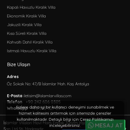
Kapalı Havuzlu Kiralık Villa
Ekonomik Kiralık Villa
Jakuzili Kiralık Villa
Kısa Süreli Kiralık Villa
Kahvaltı Dahil Kiralık Villa
Isıtmalı Havuzlu Kiralık Villa
Bize Ulaşın
Adres
Öz Sokak No: 47/B İslamlar Mah. Kaş Antalya
E-Posta
iletisim@islamlarvillas.com
Telefon
+90 242 606 0305
Sizlere daha iyi bir kullanıcı deneyimi sunabilmek ve
Whatsapp
+90 552 527 0370
hizmet kalitesini arttırmak için sitemizde çerezler
kullanılmaktadır. Detaylı bilgi için Çerez Politikamızı
İslamlar Villaları Mavi Martı Emlak Turizm inşaat Tic. Ve
MESAJ AT
inceleyebilirsiniz.
BöcekSoft
San. Ltd Şti. Markasıdır.