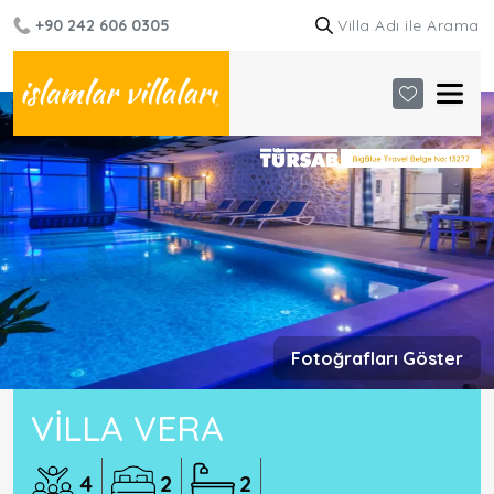
+90 242 606 0305
Fotoğrafları Göster
VILLA VERA
4
2
2