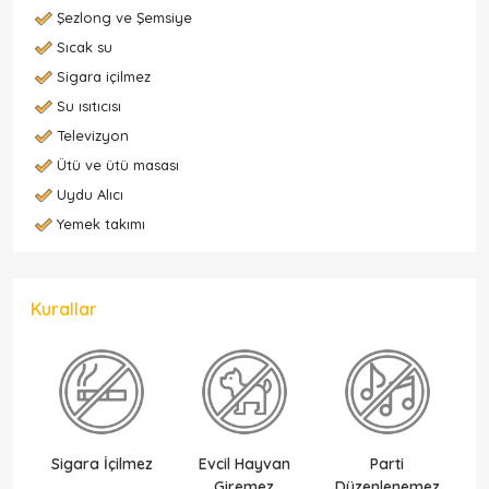
Şezlong ve Şemsiye
Sıcak su
Sigara içilmez
Su ısıtıcısı
Televizyon
Ütü ve ütü masası
Uydu Alıcı
Yemek takımı
Kurallar
Sigara İçilmez
Evcil Hayvan
Parti
Ek
Giremez
Düzenlenemez