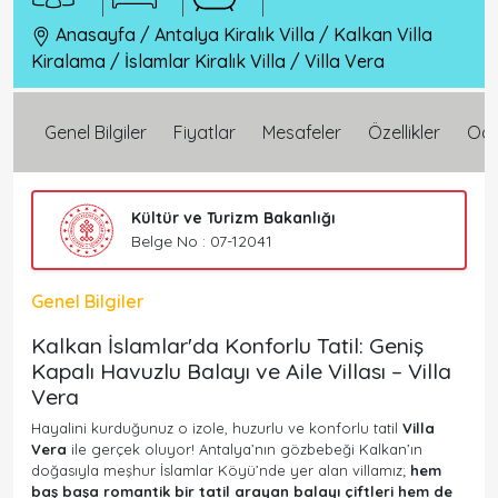
Anasayfa
/
Antalya Kiralık Villa
/
Kalkan Villa
Kiralama
/
İslamlar Kiralık Villa
/
Villa Vera
Genel Bilgiler
Fiyatlar
Mesafeler
Özellikler
Oda 
Kültür ve Turizm Bakanlığı
Belge No : 07-12041
Genel Bilgiler
Kalkan İslamlar'da Konforlu Tatil: Geniş
Kapalı Havuzlu Balayı ve Aile Villası – Villa
Vera
Hayalini kurduğunuz o izole, huzurlu ve konforlu tatil
Villa
Vera
ile gerçek oluyor! Antalya’nın gözbebeği Kalkan’ın
doğasıyla meşhur İslamlar Köyü’nde yer alan villamız;
hem
baş başa romantik bir tatil arayan balayı çiftleri hem de