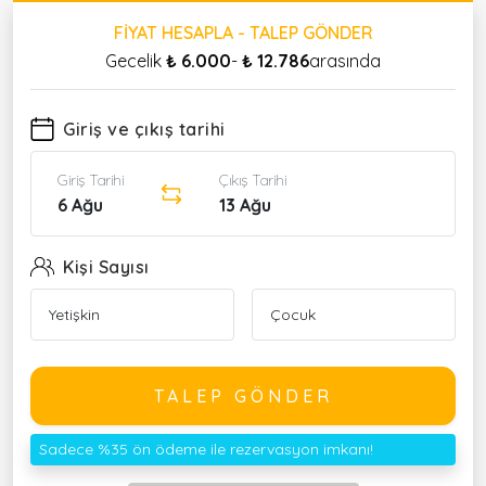
FIYAT HESAPLA - TALEP GÖNDER
Gecelik
₺ 6.000
-
₺ 12.786
arasında
Giriş ve çıkış tarihi
Giriş Tarihi
Çıkış Tarihi
6 Ağu
13 Ağu
Kişi Sayısı
TALEP GÖNDER
Sadece %35 ön ödeme ile rezervasyon imkanı!