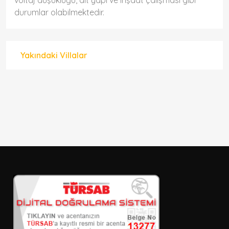
voltaj düşüklüğü, alt yapı ve inşaat çalışması gibi
durumlar olabilmektedir.
Yakındaki Villalar