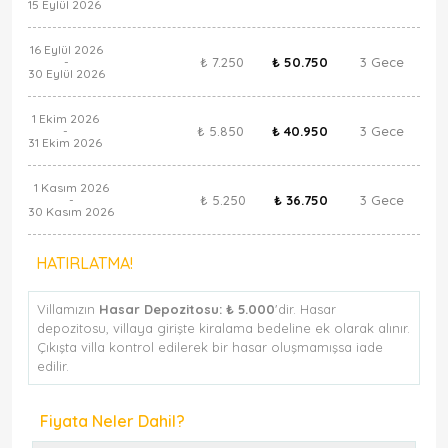
15 Eylül 2026
16 Eylül 2026
₺ 7.250
₺ 50.750
3 Gece
-
30 Eylül 2026
1 Ekim 2026
₺ 5.850
₺ 40.950
3 Gece
-
31 Ekim 2026
1 Kasım 2026
₺ 5.250
₺ 36.750
3 Gece
-
30 Kasım 2026
HATIRLATMA!
Villamızın
Hasar Depozitosu:
₺ 5.000
'dir. Hasar
depozitosu, villaya girişte kiralama bedeline ek olarak alınır.
Çıkışta villa kontrol edilerek bir hasar oluşmamışsa iade
edilir.
Fiyata Neler Dahil?