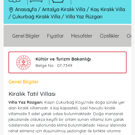
Anasayfa
/
Antalya Kiralık Villa
/
Kaş Kiralık Villa
/
Çukurbağ Kiralık Villa
/
Villa Yaz Rüzgarı
Genel Bilgiler
Fiyatlar
Mesafeler
Özellikler
Oda 
Kültür ve Turizm Bakanlığı
Belge No : 07-7349
Genel Bilgiler
Kiralık Tatil Villası
Villa Yaz Rüzgarı
, Kaşın Çukurbağ Köyü’nde doğa içinde yer
alan kiralık villamızdır. 6 kişi kapasiteli, özel havuzlu kiralık
villamızda 3 adet yatak odası bulunmaktadır. Doğa manzaralı
jakuzisinde oldukça keyifli bir ortam sunan villamız tüm yatak
odalarında ve salonunda klima bulunmaktadır. Havuz alanında
rahat etmeniz için düşünülmüş şezlonglar ile birlikte oturma