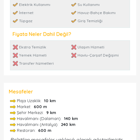
Elektrik Kullanımı
Su Kullanımı
İnternet
Havuz-Bahçe Bakımı
Tüpgaz
Giriş Temizliği
Fiyata Neler Dahil Değil?
Ekstra Temizlik
Ulaşım Hizmeti
Yemek Hizmeti
Havlu-Çarşaf Değişimi
Transfer hizmetleri
Mesafeler
Plaja Uzaklık:
10 km
Market:
600 m
Şehir Merkezi:
9 km
Havalimanı (Dalaman):
140 km
Havalimanı (Antalya):
240 km
Restoran:
600 m
Belirtilen mesafeler yaklaşık olarak gösterilmiştir.