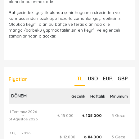
alanı da bulunmaktadır.
Bahçesindeki yeşillik alanda şehir hayatının stresinden ve
karmaşasından uzaklaşıp huzurlu zamanlar geçirebilirsiniz.
Oldukça keyifli olan bu bahçe ve teras alanında aile
mangal/barbekü yapmak tatilinizin en keyifli ve eğlenceli
zamanlarından olacaktır.
TL
USD
EUR
GBP
Fiyatlar
DÖNEM
Gecelik
Haftalık
Minumum
1 Temmuz 2026
₺ 15.000
₺ 105.000
3 Gece
-
31 Ağustos 2026
1 Eylül 2026
₺ 12.000
₺ 84.000
3 Gece
-