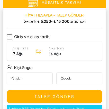
MÜSAITLIK TAKVIMI
FIYAT HESAPLA - TALEP GÖNDER
Gecelik
₺ 5.250
-
₺ 15.000
arasında
Giriş ve çıkış tarihi
Giriş Tarihi
Çıkış Tarihi
7 Ağu
14 Ağu
Kişi Sayısı
TALEP GÖNDER
Sadece %35 ön ödeme ile rezervasyon imkanı!