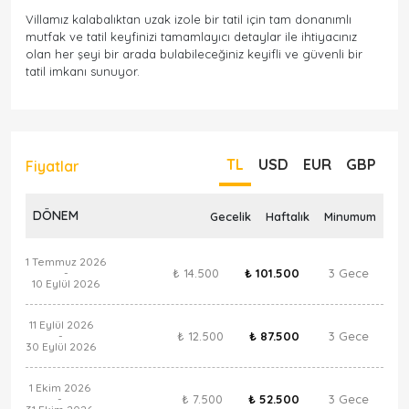
Villamız kalabalıktan uzak izole bir tatil için tam donanımlı
mutfak ve tatil keyfinizi tamamlayıcı detaylar ile ihtiyacınız
olan her şeyi bir arada bulabileceğiniz keyifli ve güvenli bir
tatil imkanı sunuyor.
TL
USD
EUR
GBP
Fiyatlar
DÖNEM
Gecelik
Haftalık
Minumum
1 Temmuz 2026
₺ 14.500
₺ 101.500
3 Gece
-
10 Eylül 2026
11 Eylül 2026
₺ 12.500
₺ 87.500
3 Gece
-
30 Eylül 2026
1 Ekim 2026
₺ 7.500
₺ 52.500
3 Gece
-