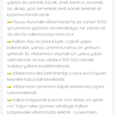
yapılsa da çevrede; böcek, sinek, karınca, sivrisinek,
arı, akrep, yılan, kertenkele, kedi, köpek, kelebek vb
bulunma ihtimali vardır.
Havuzu korunaklı villalarımızda hiç bir zaman %100
görünmeme garantisi vermemekteyiz, her zaman az
da olsa bir sakınma payı mevcuttur.
Kalkan, Kaş ve çevre köyler; coğrafi yapısı
bakımından, yamaç üzerine kurulmuş bir yerleşim
yerleridir. Bu villalarımıza ulaşmak için, yokuş yukarı
çıkılmaktadır ve bazı villalara 300-500 metrelik
stabilize yollarla erişilebilmektedir.
Villalarımıza aksi belirtilmediği sürece evcil hayvan
kesinlikle kabul edilmemektedir.
Villalarımızın tamamının kapalı alanlarında sigara
içilememektedir.
Kalkan bölgesinde bulunan tüm villalar için genel
not: Yoğun talep görmesi sebebiyle; Kalkan
bölgesindeki villalarımızda elektrik - su kesintileri,