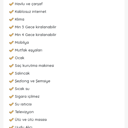
Havlu ve çarşaf
Kablosuz internet
Klima
Min 3 Gece kiralanabilir
Min 4 Gece kiralanabilir
Mobilya
Mutfak eşyaları
Ocak
Saç kurutma makinesi
Salıncak
Şezlong ve Şemsiye
Sıcak su
Sigara içilmez
Su ısıtıcısı
Televizyon
Ütü ve ütü masası
Uydu Alıcı