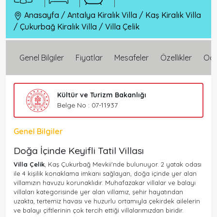
Anasayfa
/
Antalya Kiralık Villa
/
Kaş Kiralık Villa
/
Çukurbağ Kiralık Villa
/
Villa Çelik
Genel Bilgiler
Fiyatlar
Mesafeler
Özellikler
Oda 
Kültür ve Turizm Bakanlığı
Belge No : 07-11937
Genel Bilgiler
Doğa İçinde Keyifli Tatil Villası
Villa Çelik
, Kaş Çukurbağ Mevkii'nde bulunuyor. 2 yatak odası
ile 4 kişilik konaklama imkanı sağlayan, doğa içinde yer alan
villamızın havuzu korunaklıdır. Muhafazakar villalar ve balayı
villaları kategorisinde yer alan villamız, şehir hayatından
uzakta, tertemiz havası ve huzurlu ortamıyla çekirdek ailelerin
ve balayı çiftlerinin çok tercih ettiği villalarımızdan biridir.