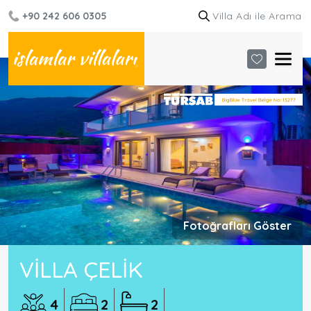
+90 242 606 0305
Fotoğrafları Göster
VILLA ÇELIK
4
2
2