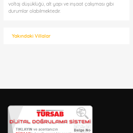
voltaj düşüklüğü, alt yapı ve inşaat çalışması gibi
durumlar olabilmektedir.
Yakındaki Villalar