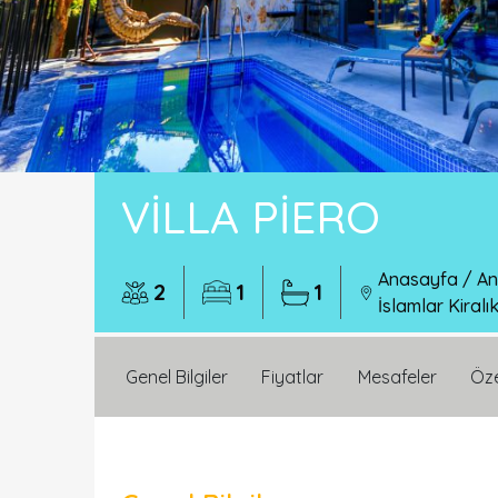
VILLA PIERO
Anasayfa
/
An
2
1
1
İslamlar Kiralık
Genel Bilgiler
Fiyatlar
Mesafeler
Öze