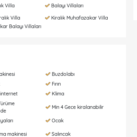
ık Villa
Balayı Villaları
ralık Villa
Kiralık Muhafazakar Villa
ar Balayı Villaları
akinesi
Buzdolabı
k
Fırın
internet
Klima
Yürüme
Min 4 Gece kiralanabilir
nde
yaları
Ocak
ma makinesi
Salıncak