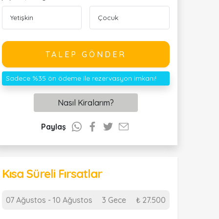
TALEP GÖNDER
Sadece %35 ön ödeme ile rezervasyon imkanı!
Nasıl Kiralarım?
Paylaş
Kısa Süreli Fırsatlar
07 Ağustos - 10 Ağustos
3 Gece
₺ 27.500