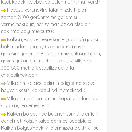
kedi, köpek, kelebek vb bulunma ihtimali vardır.
Havuzu korunaklı villalarımızda hiç bir
zaman %100 görünmeme garantisi
vermemekteyiz, her zaman az da olsa bir
sakınma payı mevcuttur.
Kalkan, Kaş ve çevre köyler; coğrafi yapısı
bakımından, yamaç üzerine kurulmuş bir
yerleşim yerleridir. Bu villalarımıza ulaşmak için,
yokuş yukarı çıkılmaktadır ve bazı villalara
300-500 metrelik stabilize yollarla
erişilebilmektedir.
Villalarımıza aksi belirtilmediği sürece evcil
hayvan kesinlikle kabul edilmemektedir.
Villalarımızın tamamının kapalı alanlarında
sigara içilememektedir.
Kalkan bölgesinde bulunan tüm villalar için
genel not: Yoğun talep görmesi sebebiyle;
Kalkan bölgesindeki villalarımızda elektrik - su