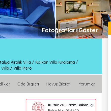
Fotoğrafları Göster
talya Kiralık Villa
/
Kalkan Villa Kiralama
/
 Villa
/
Villa Piero
llikler
Oda Bilgileri
Havuz Bilgileri
Yorumlar
Kültür ve Turizm Bakanlığı
Belge No : 07-8450