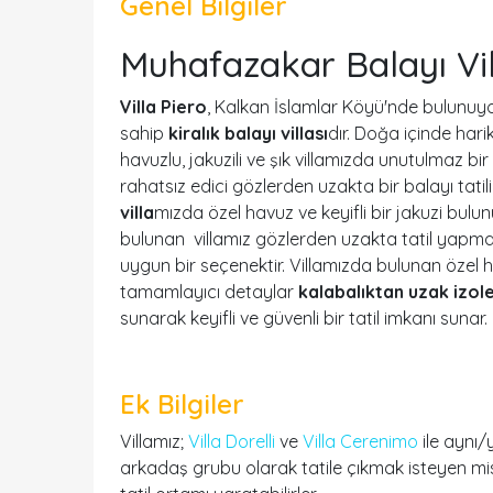
Genel Bilgiler
Muhafazakar Balayı Vil
Villa Piero
, Kalkan İslamlar Köyü'nde bulunuyor
sahip
kiralık balayı villası
dır. Doğa içinde hari
havuzlu, jakuzili ve şık villamızda unutulmaz bir
rahatsız edici gözlerden uzakta bir balayı tatili iç
villa
mızda özel havuz ve keyifli bir jakuzi bulu
bulunan villamız gözlerden uzakta tatil yapma
uygun bir seçenektir. Villamızda bulunan özel h
tamamlayıcı detaylar
kalabalıktan uzak izole
sunarak keyifli ve güvenli bir tatil imkanı sunar.
Ek Bilgiler
Villamız;
Villa Dorelli
ve
Villa Cerenimo
ile aynı/
arkadaş grubu olarak tatile çıkmak isteyen misaf