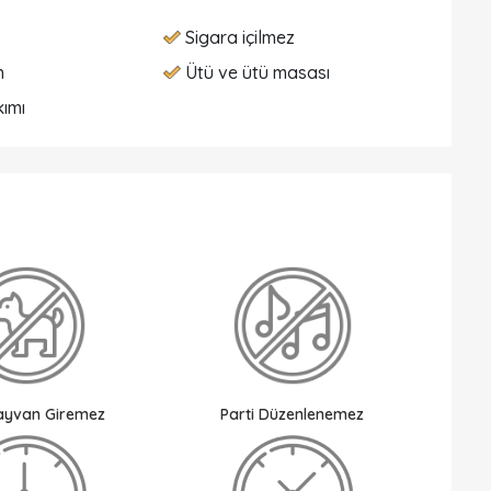
Sigara içilmez
n
Ütü ve ütü masası
ımı
Hayvan Giremez
Parti Düzenlenemez