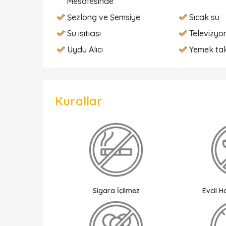
Mesafesinde
Şezlong ve Şemsiye
Sıcak su
Su ısıtıcısı
Televizyo
Uydu Alıcı
Yemek tak
Kurallar
Sigara İçilmez
Evcil 