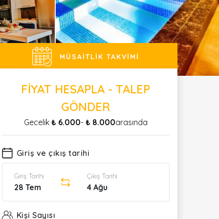
MÜSAITLIK TAKVIMI
FIYAT HESAPLA - TALEP
GÖNDER
Gecelik
₺ 6.000
-
₺ 8.000
arasında
Giriş ve çıkış tarihi
Giriş Tarihi
Çıkış Tarihi
28 Tem
4 Ağu
Kişi Sayısı