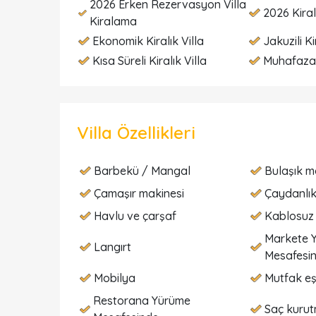
2026 Erken Rezervasyon Villa
2026 Kiral
Kiralama
Ekonomik Kiralık Villa
Jakuzili Ki
Kısa Süreli Kiralık Villa
Muhafazak
Villa Özellikleri
Barbekü / Mangal
Bulaşık m
Çamaşır makinesi
Çaydanlı
Havlu ve çarşaf
Kablosuz 
Markete 
Langırt
Mesafesi
Mobilya
Mutfak eş
Restorana Yürüme
Saç kurut