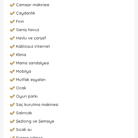
Çamaşır makinesi
Çaydanlık
Fırın
Geniş havuz
Havlu ve çarşaf
Kablosuz internet
Klima
Mama sandalyesi
Mobilya
Mutfak eşyaları
Ocak
Oyun parkı
Saç kurutma makinesi
Salıncak
Şezlong ve Şemsiye
Sıcak su
Sigara içilmez