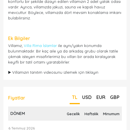
konforlu bir şekilde dizayn edilen villamızın 2 adet yatak odası
vardır. Ayrıca, villamızda jakuzi, sauna ve kapalı havuz
mevcuttur. Böylece, villamızda dört mevsim konaklama imkanı
bulabilirsiniz.
Ek Bilgiler
Villamız;
Villa Rima İslamlar
ile aynı/yakın konumda
bulunmaktadır. Bir kaç aile ya da arkadaş grubu olarak tatile
çıkmak isteyen misafirlerimiz bu vilları bir arada kiralayarak
keyifli bir tatil ortamı yaratabilirler.
▶️ Villamızın tanıtım videosunu izlemek için tıklayın
TL
USD
EUR
GBP
Fiyatlar
DÖNEM
Gecelik
Haftalık
Minumum
6 Temmuz 2026