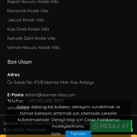
Kapalı Havuzlu Kiralık Villa
Ekonomik Kiralık Villa
Jakuzili Kiralık Villa
Kısa Süreli Kiralık Villa
Kahvaltı Dahil Kiralık Villa
Isıtmalı Havuzlu Kiralık Villa
Bize Ulaşın
Adres
Öz Sokak No: 47/B İslamlar Mah. Kaş Antalya
E-Posta
iletisim@islamlarvillas.com
Telefon
+90 242 606 0305
Sizlere daha iyi bir kullanıcı deneyimi sunabilmek ve
Whatsapp
+90 552 527 0370
hizmet kalitesini arttırmak için sitemizde çerezler
kullanılmaktadır. Detaylı bilgi için Çerez Politikamızı
İslamlar Villaları Mavi Martı Emlak Turizm inşaat Tic. Ve
MESAJ AT
inceleyebilirsiniz.
BöcekSoft
San. Ltd Şti. Markasıdır.
Gizle
Tamam
© 2013 - 2026 Her Hakkı Saklıdır.