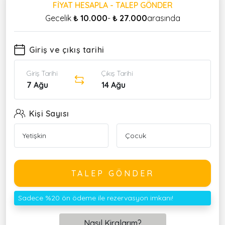
FIYAT HESAPLA - TALEP GÖNDER
Gecelik
₺ 10.000
-
₺ 27.000
arasında
Giriş ve çıkış tarihi
Giriş Tarihi
Çıkış Tarihi
7 Ağu
14 Ağu
Kişi Sayısı
TALEP GÖNDER
Sadece %20 ön ödeme ile rezervasyon imkanı!
Nasıl Kiralarım?