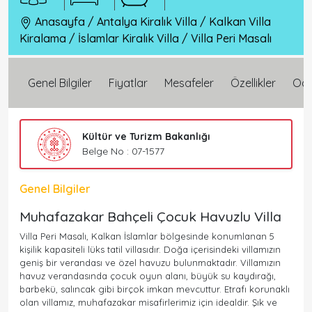
Anasayfa
/
Antalya Kiralık Villa
/
Kalkan Villa
Kiralama
/
İslamlar Kiralık Villa
/
Villa Peri Masalı
Genel Bilgiler
Fiyatlar
Mesafeler
Özellikler
Oda 
Kültür ve Turizm Bakanlığı
Belge No : 07-1577
Genel Bilgiler
Muhafazakar Bahçeli Çocuk Havuzlu Villa
Villa Peri Masalı, Kalkan İslamlar bölgesinde konumlanan 5
kişilik kapasiteli lüks tatil villasıdır. Doğa içerisindeki villamızın
geniş bir verandası ve özel havuzu bulunmaktadır. Villamızın
havuz verandasında çocuk oyun alanı, büyük su kaydırağı,
barbekü, salıncak gibi birçok imkan mevcuttur. Etrafı korunaklı
olan villamız, muhafazakar misafirlerimiz için idealdir. Şık ve