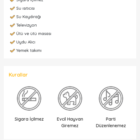
Su ısıtıcısı
Su Kaydırağı
Televizyon
Ütü ve ütü masası
Uydu Alıcı
Yemek takımı
Kurallar
Sigara İçilmez
Evcil Hayvan
Parti
Ek
Giremez
Düzenlenemez