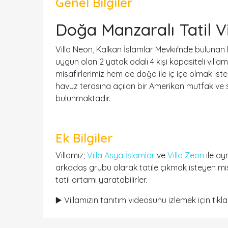
Genel Bilgiler
Doğa Manzaralı Tatil Vi
Villa Neon, Kalkan İslamlar Mevkii'nde bulunan
uygun olan 2 yatak odalı 4 kişi kapasiteli villa
misafirlerimiz hem de doğa ile iç içe olmak isteye
havuz terasına açılan bir Amerikan mutfak ve 
bulunmaktadır.
Ek Bilgiler
Villamız;
Villa Asya İslamlar
ve
Villa Zeon
ile ay
arkadaş grubu olarak tatile çıkmak isteyen misaf
tatil ortamı yaratabilirler.
▶️ Villamızın tanıtım videosunu izlemek için tıkla