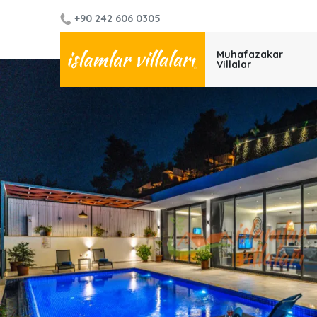
+90 242 606 0305
Muhafazakar
Villalar