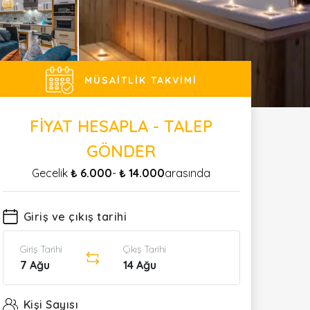
MÜSAITLIK TAKVIMI
FIYAT HESAPLA - TALEP
GÖNDER
Gecelik
₺ 6.000
-
₺ 14.000
arasında
Giriş ve çıkış tarihi
Giriş Tarihi
Çıkış Tarihi
7 Ağu
14 Ağu
Kişi Sayısı