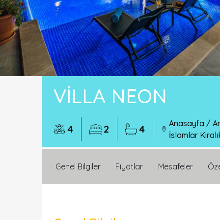
VILLA NEON
Anasayfa
/
An
4
2
4
İslamlar Kiralı
Genel Bilgiler
Fiyatlar
Mesafeler
Öze