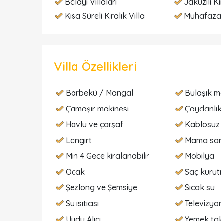
Balayı Villaları
Jakuzili Ki
Kısa Süreli Kiralık Villa
Muhafazak
Villa Özellikleri
Barbekü / Mangal
Bulaşık m
Çamaşır makinesi
Çaydanlı
Havlu ve çarşaf
Kablosuz 
Langırt
Mama san
Min 4 Gece kiralanabilir
Mobilya
Ocak
Saç kurut
Şezlong ve Şemsiye
Sıcak su
Su ısıtıcısı
Televizyo
Uydu Alıcı
Yemek tak