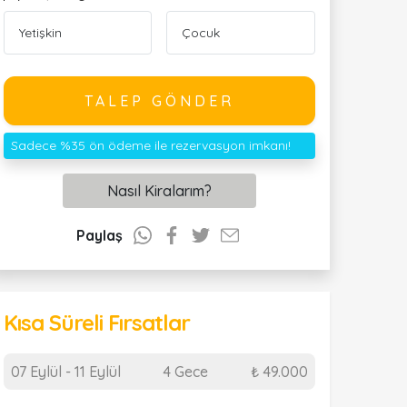
TALEP GÖNDER
Sadece %35 ön ödeme ile rezervasyon imkanı!
Nasıl Kiralarım?
Paylaş
Kısa Süreli Fırsatlar
07 Eylül - 11 Eylül
4 Gece
₺ 49.000