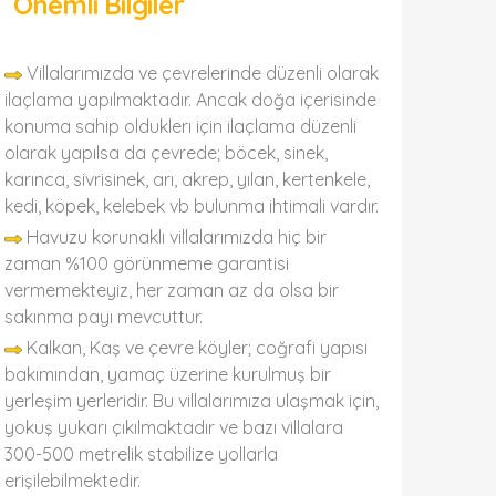
Önemli Bilgiler
Villalarımızda ve çevrelerinde düzenli olarak
ilaçlama yapılmaktadır. Ancak doğa içerisinde
konuma sahip olduklerı için ilaçlama düzenli
olarak yapılsa da çevrede; böcek, sinek,
karınca, sivrisinek, arı, akrep, yılan, kertenkele,
kedi, köpek, kelebek vb bulunma ihtimali vardır.
Havuzu korunaklı villalarımızda hiç bir
zaman %100 görünmeme garantisi
vermemekteyiz, her zaman az da olsa bir
sakınma payı mevcuttur.
Kalkan, Kaş ve çevre köyler; coğrafi yapısı
bakımından, yamaç üzerine kurulmuş bir
yerleşim yerleridir. Bu villalarımıza ulaşmak için,
yokuş yukarı çıkılmaktadır ve bazı villalara
300-500 metrelik stabilize yollarla
erişilebilmektedir.