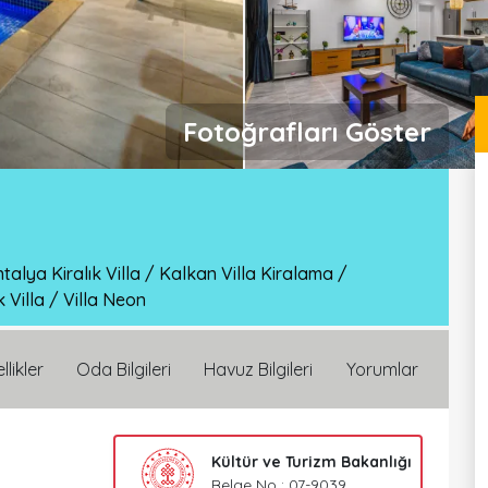
Fotoğrafları Göster
talya Kiralık Villa
/
Kalkan Villa Kiralama
/
k Villa
/
Villa Neon
llikler
Oda Bilgileri
Havuz Bilgileri
Yorumlar
Kültür ve Turizm Bakanlığı
Belge No : 07-9039