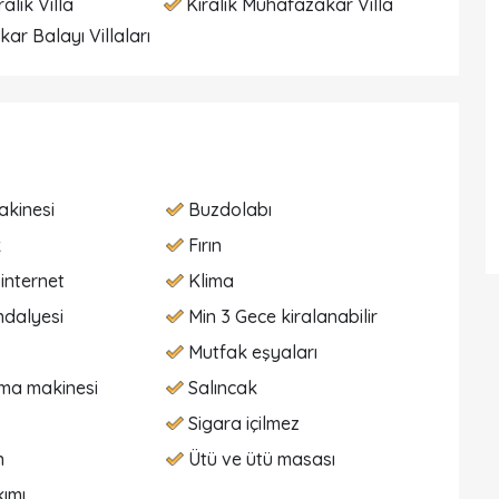
ralık Villa
Kiralık Muhafazakar Villa
ar Balayı Villaları
akinesi
Buzdolabı
k
Fırın
internet
Klima
dalyesi
Min 3 Gece kiralanabilir
Mutfak eşyaları
ma makinesi
Salıncak
Sigara içilmez
n
Ütü ve ütü masası
ımı