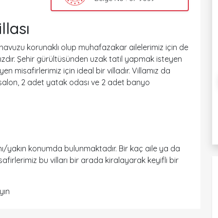
llası
 havuzu korunaklı olup muhafazakar ailelerimiz için de
mızdır. Şehir gürültüsünden uzak tatil yapmak isteyen
n misafirlerimiz için ideal bir villadır. Villamız da
salon, 2 adet yatak odası ve 2 adet banyo
nı/yakın konumda bulunmaktadır. Bir kaç aile ya da
irlerimiz bu vilları bir arada kiralayarak keyifli bir
yın