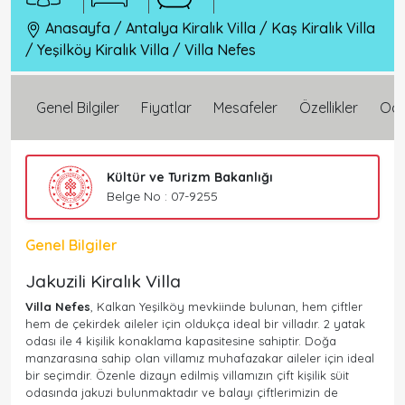
Anasayfa
/
Antalya Kiralık Villa
/
Kaş Kiralık Villa
/
Yeşilköy Kiralık Villa
/
Villa Nefes
Genel Bilgiler
Fiyatlar
Mesafeler
Özellikler
Oda 
Kültür ve Turizm Bakanlığı
Belge No : 07-9255
Genel Bilgiler
Jakuzili Kiralık Villa
Villa Nefes
, Kalkan Yeşilköy mevkiinde bulunan, hem çiftler
hem de çekirdek aileler için oldukça ideal bir villadır. 2 yatak
odası ile 4 kişilik konaklama kapasitesine sahiptir. Doğa
manzarasına sahip olan villamız muhafazakar aileler için ideal
bir seçimdir. Özenle dizayn edilmiş villamızın çift kişilik süit
odasında jakuzi bulunmaktadır ve balayı çiftlerimizin de