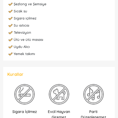
Şezlong ve Şemsiye
Sıcak su
Sigara içilmez
Su ısıtıcısı
Televizyon
Ütü ve ütü masası
Uydu Alıcı
Yemek takımı
Kurallar
Sigara İçilmez
Evcil Hayvan
Parti
Ek
Giremez
Düzenlenemez