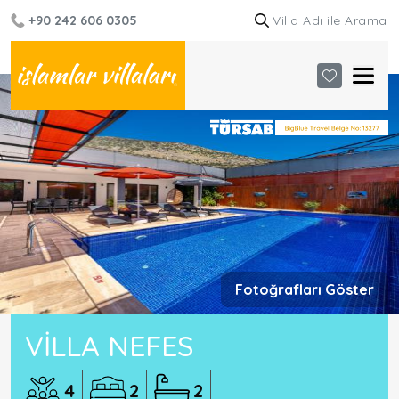
+90 242 606 0305
Fotoğrafları Göster
VILLA NEFES
4
2
2