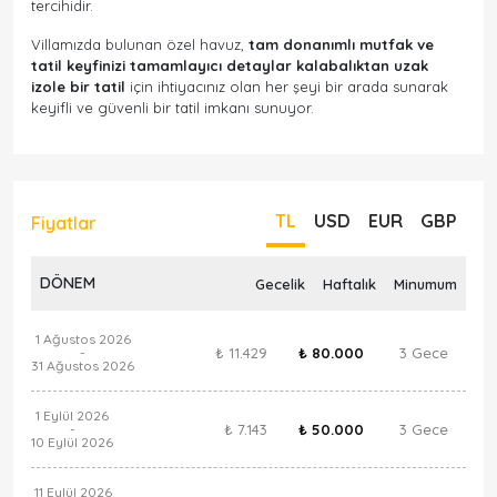
tercihidir.
Villamızda bulunan özel havuz,
tam donanımlı mutfak ve
tatil keyfinizi tamamlayıcı detaylar kalabalıktan uzak
izole bir tatil
için ihtiyacınız olan her şeyi bir arada sunarak
keyifli ve güvenli bir tatil imkanı sunuyor.
TL
USD
EUR
GBP
Fiyatlar
DÖNEM
Gecelik
Haftalık
Minumum
1 Ağustos 2026
₺ 11.429
₺ 80.000
3 Gece
-
31 Ağustos 2026
1 Eylül 2026
₺ 7.143
₺ 50.000
3 Gece
-
10 Eylül 2026
11 Eylül 2026