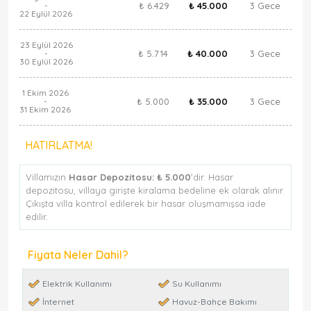
₺ 6.429
₺ 45.000
3 Gece
-
22 Eylül 2026
23 Eylül 2026
₺ 5.714
₺ 40.000
3 Gece
-
30 Eylül 2026
1 Ekim 2026
₺ 5.000
₺ 35.000
3 Gece
-
31 Ekim 2026
HATIRLATMA!
Villamızın
Hasar Depozitosu:
₺ 5.000
'dir. Hasar
depozitosu, villaya girişte kiralama bedeline ek olarak alınır.
Çıkışta villa kontrol edilerek bir hasar oluşmamışsa iade
edilir.
Fiyata Neler Dahil?
Elektrik Kullanımı
Su Kullanımı
İnternet
Havuz-Bahçe Bakımı