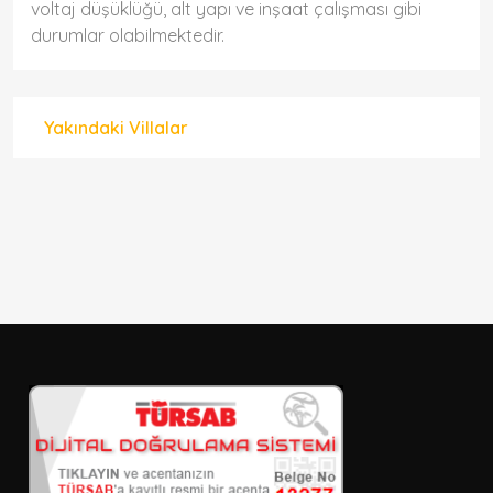
voltaj düşüklüğü, alt yapı ve inşaat çalışması gibi
durumlar olabilmektedir.
Yakındaki Villalar