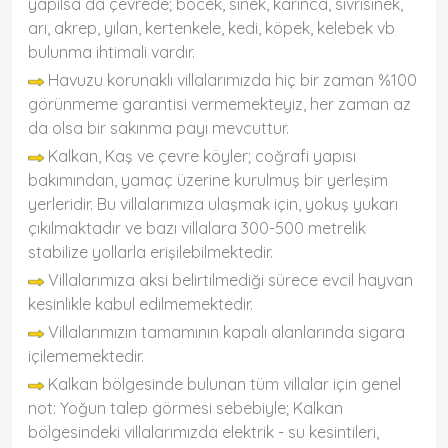
yapılsa da çevrede; böcek, sinek, karınca, sivrisinek,
arı, akrep, yılan, kertenkele, kedi, köpek, kelebek vb
bulunma ihtimali vardır.
Havuzu korunaklı villalarımızda hiç bir zaman %100
görünmeme garantisi vermemekteyiz, her zaman az
da olsa bir sakınma payı mevcuttur.
Kalkan, Kaş ve çevre köyler; coğrafi yapısı
bakımından, yamaç üzerine kurulmuş bir yerleşim
yerleridir. Bu villalarımıza ulaşmak için, yokuş yukarı
çıkılmaktadır ve bazı villalara 300-500 metrelik
stabilize yollarla erişilebilmektedir.
Villalarımıza aksi belirtilmediği sürece evcil hayvan
kesinlikle kabul edilmemektedir.
Villalarımızın tamamının kapalı alanlarında sigara
içilememektedir.
Kalkan bölgesinde bulunan tüm villalar için genel
not: Yoğun talep görmesi sebebiyle; Kalkan
bölgesindeki villalarımızda elektrik - su kesintileri,