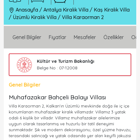
Anasayfa
/
Antalya Kiralık Villa
/
Kaş Kiralık Villa
/
Üzümlü Kiralık Villa
/
Villa Karaorman 2
Genel Bilgiler
Fiyatlar
Mesafeler
Özellikler
Oda 
Kültür ve Turizm Bakanlığı
Belge No : 07-12008
Genel Bilgiler
Muhafazakar Bahçeli Balayı Villası
Villa Karaorman 2, Kalkan'ın Üzümlü mevkiinde doğa ile iç içe
konumlanan muhafazakar kiralık villamızdır. Villamız 3 yatak
odalı 6 kişilik bir villadır. Villamız muhafazakar ailelerimize
uygun olarak tasarlanmış ve huzurlu bir tatil deneyimi
sunmaktadır. Şık ve modern dekorasyonu, özel yüzme havuzu,
terasındaki salıncağı ve yatak odasında yer alan keyifli jakuzisi