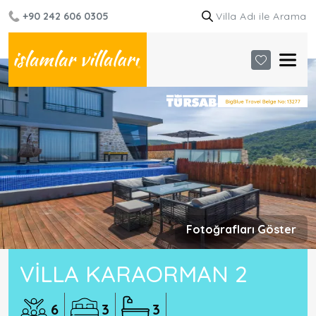
+90 242 606 0305
Fotoğrafları Göster
VILLA KARAORMAN 2
6
3
3