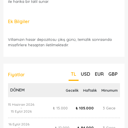
ile harika bir tatil sunar.
Ek Bilgiler
Villamızın hasar depozitosu çıkış günü, temizlik sonrasında
misafirlere hesaptan iletilmektedir.
TL
USD
EUR
GBP
Fiyatlar
DÖNEM
Gecelik
Haftalık
Minumum
15 Haziran 2026
₺ 15.000
₺ 105.000
3 Gece
-
15 Eylül 2026
16 Eylül 2026
₺ 12.000
₺ 84.000
3 Gece
-