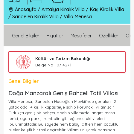
Anasayfa
/
Antalya Kiralık Villa
/
Kaş Kiralık Villa
/
Sarıbelen Kiralık Villa
/
Villa Menesa
Genel Bilgiler
Fiyatlar
Mesafeler
Özellikler
Oda 
Kültür ve Turizm Bakanlığı
Belge No : 07-4271
Genel Bilgiler
Doğa Manzaralı Geniş Bahçeli Tatil Villası
Villa Menesa, Sarıbelen Hacıoğlan Mevkii'nde yer alan, 2
yatak odalı 4 kişilik kapasiteye sahip korunaklı villamızdır.
Oldukça geniş bir bahçeye sahip villamızda langırt, masa
tenisi, oyun parkı, trambolin gibi eğlence aktiviteleri
bulunmaktadır. Bu sayede hem balayı çiftleri hem çocuklu
aileler keyifli bir tatil geçirebilir. Villamızın yatak odasında