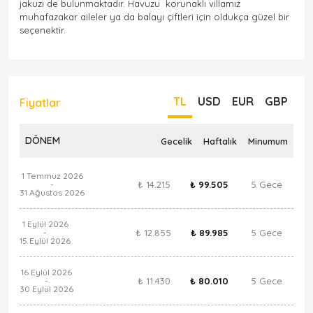
jakuzi de bulunmaktadır. Havuzu korunaklı villamız
muhafazakar aileler ya da balayı çiftleri için oldukça güzel bir
seçenektir.
TL
USD
EUR
GBP
Fiyatlar
DÖNEM
Gecelik
Haftalık
Minumum
1 Temmuz 2026
₺ 14.215
₺ 99.505
5 Gece
-
31 Ağustos 2026
1 Eylül 2026
₺ 12.855
₺ 89.985
5 Gece
-
15 Eylül 2026
16 Eylül 2026
₺ 11.430
₺ 80.010
5 Gece
-
30 Eylül 2026