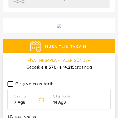
MÜSAITLIK TAKVIMI
FIYAT HESAPLA - TALEP GÖNDER
Gecelik
₺ 8.570
-
₺ 14.215
arasında
Giriş ve çıkış tarihi
Giriş Tarihi
Çıkış Tarihi
7 Ağu
14 Ağu
Kişi Sayısı