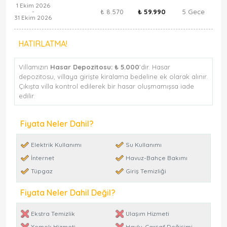
1 Ekim 2026
₺ 8.570
₺ 59.990
5 Gece
-
31 Ekim 2026
HATIRLATMA!
Villamızın
Hasar Depozitosu:
₺ 5.000
'dir. Hasar
depozitosu, villaya girişte kiralama bedeline ek olarak alınır.
Çıkışta villa kontrol edilerek bir hasar oluşmamışsa iade
edilir.
Fiyata Neler Dahil?
Elektrik Kullanımı
Su Kullanımı
İnternet
Havuz-Bahçe Bakımı
Tüpgaz
Giriş Temizliği
Fiyata Neler Dahil Değil?
Ekstra Temizlik
Ulaşım Hizmeti
Yemek Hizmeti
Havlu-Çarşaf Değişimi