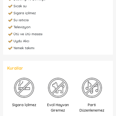
Sıcak su
Sigara içilmez
Su ısıtıcısı
Televizyon
Ütü ve ütü masası
Uydu Alıcı
Yemek takımı
Kurallar
Sigara İçilmez
Evcil Hayvan
Parti
Ek
Giremez
Düzenlenemez