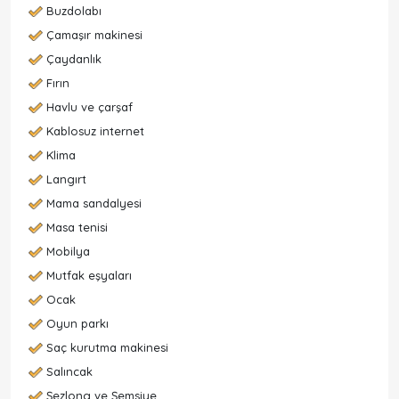
Buzdolabı
Çamaşır makinesi
Çaydanlık
Fırın
Havlu ve çarşaf
Kablosuz internet
Klima
Langırt
Mama sandalyesi
Masa tenisi
Mobilya
Mutfak eşyaları
Ocak
Oyun parkı
Saç kurutma makinesi
Salıncak
Şezlong ve Şemsiye