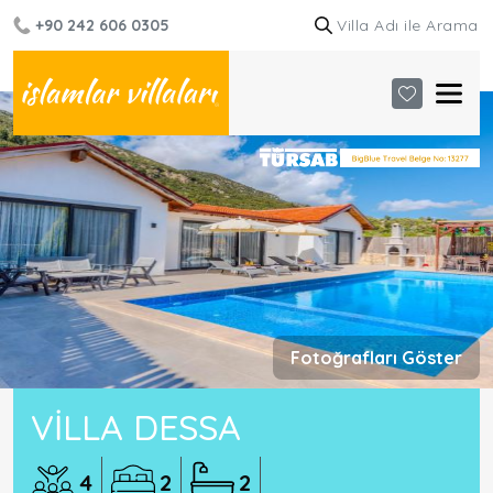
+90 242 606 0305
Fotoğrafları Göster
VILLA DESSA
4
2
2