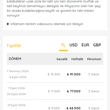
kalabalıktan uzak izole bir tatil için tam donanımlı mutfak ve
tatil keyfinizi tamamlayıcı detaylar ile ihtiyacınız olan her şeyi
bir arada bulabileceğiniz keyifli ve güvenli bir tatil imkanı
sunuyor.
▶️ Villamızın tanıtım videosunu izlemek için tıklayın
TL
USD
EUR
GBP
Fiyatlar
DÖNEM
Gecelik
Haftalık
Minumum
1 Temmuz 2026
₺ 13.000
₺ 91.000
3 Gece
-
6 Eylül 2026
7 Eylül 2026
₺ 11.000
₺ 77.000
3 Gece
-
20 Eylül 2026
21 Eylül 2026
₺ 9.500
₺ 66.500
3 Gece
-