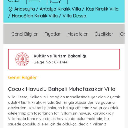
Anasayfa
/
Antalya Kiralık Villa
/
Kaş Kiralık Villa
/
Hacıoğlan Kiralık Villa
/
Villa Dessa
Genel Bilgiler
Fiyatlar
Mesafeler
Özellikler
Oda 
Kültür ve Turizm Bakanlığı
Belge No : 07-1744
Genel Bilgiler
Çocuk Havuzlu Bahçeli Muhafazakar Villa
Villa Dessa, Kalkan'ın Hacıoğlan mahallesinde yer alan 2 yatak
odalı 4 kişilik kiralık villadır. Şehrin gürültüsünden ve yabancı
gözlerden uzak tatil planlayan balayı çiftlerimiz veya çekirdek
ailelerimiz için tasarlanan tatil villamızın havuzu korunaklıdır.
Villamızda bahçe ve çocuk havuzu da bulunmaktadır, bu
sayede çocuklu aileler için de oldukça idealdir. Villamız