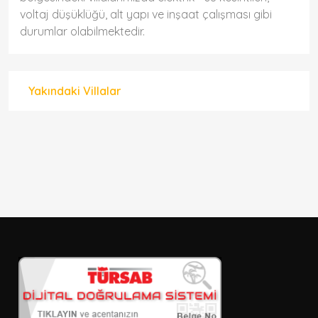
voltaj düşüklüğü, alt yapı ve inşaat çalışması gibi
durumlar olabilmektedir.
Yakındaki Villalar