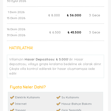
30 Eylül 2026
1 Ekim 2026
₺ 8.000
₺ 56.000
3 Gece
-
15 Ekim 2026
16 Ekim 2026
₺ 6.500
₺ 45.500
3 Gece
-
31 Ekim 2026
HATIRLATMA!
Villamızın
Hasar Depozitosu:
₺ 5.000
'dir. Hasar
depozitosu, villaya girişte kiralama bedeline ek olarak alınır.
Çıkışta villa kontrol edilerek bir hasar oluşmamışsa iade
edilir.
Fiyata Neler Dahil?
Elektrik Kullanımı
Su Kullanımı
İnternet
Havuz-Bahçe Bakımı
Tüpgaz
Giriş Temizliği