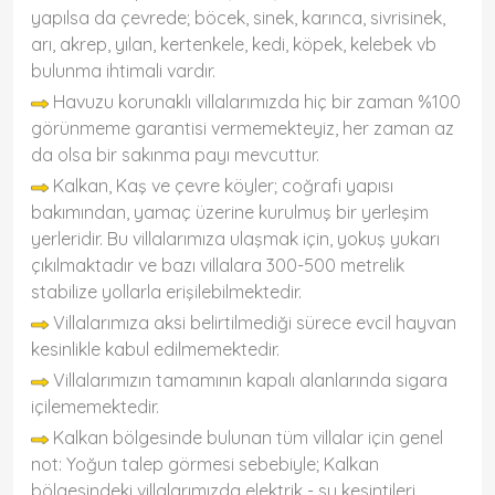
yapılsa da çevrede; böcek, sinek, karınca, sivrisinek,
arı, akrep, yılan, kertenkele, kedi, köpek, kelebek vb
bulunma ihtimali vardır.
Havuzu korunaklı villalarımızda hiç bir zaman %100
görünmeme garantisi vermemekteyiz, her zaman az
da olsa bir sakınma payı mevcuttur.
Kalkan, Kaş ve çevre köyler; coğrafi yapısı
bakımından, yamaç üzerine kurulmuş bir yerleşim
yerleridir. Bu villalarımıza ulaşmak için, yokuş yukarı
çıkılmaktadır ve bazı villalara 300-500 metrelik
stabilize yollarla erişilebilmektedir.
Villalarımıza aksi belirtilmediği sürece evcil hayvan
kesinlikle kabul edilmemektedir.
Villalarımızın tamamının kapalı alanlarında sigara
içilememektedir.
Kalkan bölgesinde bulunan tüm villalar için genel
not: Yoğun talep görmesi sebebiyle; Kalkan
bölgesindeki villalarımızda elektrik - su kesintileri,