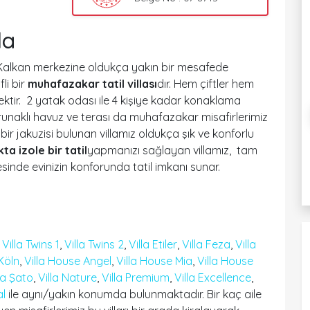
la
si Kalkan merkezine oldukça yakın bir mesafede
li bir
muhafazakar tatil villası
dır. Hem çiftler hem
nektir. 2 yatak odası ile 4 kişiye kadar konaklama
orunaklı havuz ve terası da muhafazakar misafirlerimiz
ir jakuzisi bulunan villamız oldukça şık ve konforlu
a izole bir tatil
yapmanızı sağlayan villamız, tam
esinde evinizin konforunda tatil imkanı sunar.
,
Villa Twins 1
,
Villa Twins 2
,
Villa Etiler
,
Villa Feza
,
Villa
 Köln
,
Villa House Angel
,
Villa House Mia
,
Villa House
la Şato
,
Villa Nature
,
Villa Premium
,
Villa Excellence
,
al
ile aynı/yakın konumda bulunmaktadır. Bir kaç aile