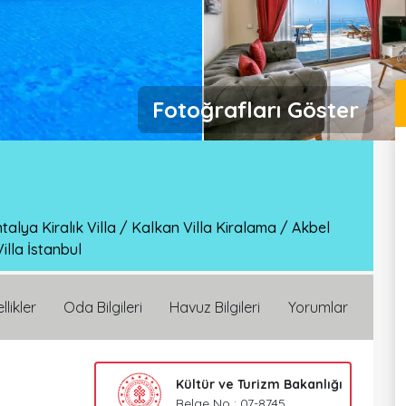
Fotoğrafları Göster
talya Kiralık Villa
/
Kalkan Villa Kiralama
/
Akbel
Villa İstanbul
llikler
Oda Bilgileri
Havuz Bilgileri
Yorumlar
Kültür ve Turizm Bakanlığı
Belge No : 07-8745