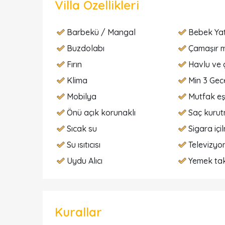
Villa Özellikleri
Barbekü / Mangal
Bebek Ya
Buzdolabı
Çamaşır m
Fırın
Havlu ve 
Klima
Min 3 Gece
Mobilya
Mutfak eş
Önü açık korunaklı
Saç kurut
Sıcak su
Sigara içi
Su ısıtıcısı
Televizyo
Uydu Alıcı
Yemek tak
Kurallar