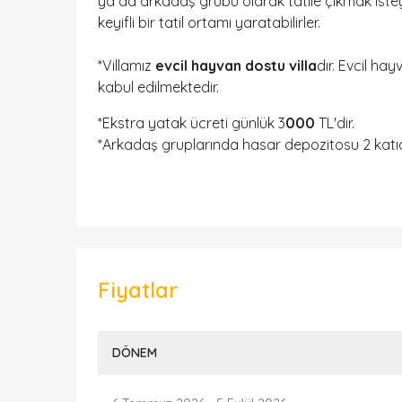
ya da arkadaş grubu olarak tatile çıkmak isteye
keyifli bir tatil ortamı yaratabilirler.
*Villamız
evcil hayvan dostu villa
dır. Evcil hay
kabul edilmektedir.
*Ekstra yatak ücreti günlük 3
000
TL'dir.
*Arkadaş gruplarında hasar depozitosu 2 katıd
Fiyatlar
DÖNEM