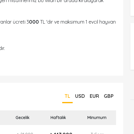
n misafirlerimiz bu vilları bir arada kiralayarak
vanlar ücreti 3
000
TL 'dir ve maksimum 1 evcil hayvan
ır.
TL
USD
EUR
GBP
Gecelik
Haftalık
Minumum