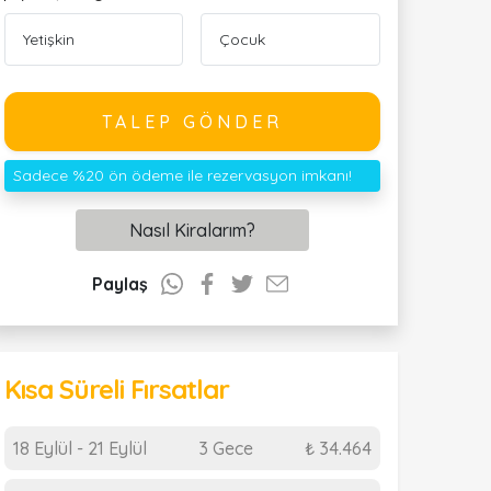
TALEP GÖNDER
Sadece %20 ön ödeme ile rezervasyon imkanı!
Nasıl Kiralarım?
Paylaş
Kısa Süreli Fırsatlar
18 Eylül - 21 Eylül
3 Gece
₺ 34.464