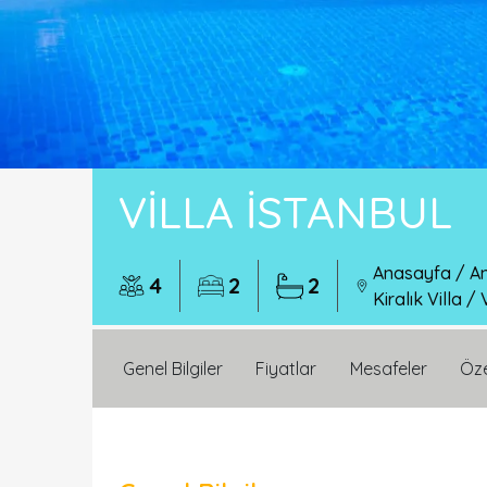
VILLA İSTANBUL
Anasayfa
/
An
4
2
2
Kiralık Villa
/
Genel Bilgiler
Fiyatlar
Mesafeler
Öze