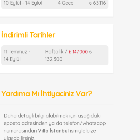
10 Eylül - 14 Eylül
4 Gece
₺ 63.116
İndirimli Tarihler
11 Temmuz -
Haftalık /
₺
₺ 147.000
14 Eylül
132.300
Yardıma Mı İhtiyaciniz Var?
Daha detaylı bilgi alabilmek için aşağıdaki
eposta adresinden ya da telefon/whatsapp
numarasından
Villa İstanbul
ismiyle bize
ulaşabilirsiniz.