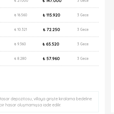
₺ 147.000
₺ 21.000
3 Gece
₺ 115.920
₺ 16.560
3 Gece
₺ 72.250
₺ 10.321
3 Gece
₺ 65.520
₺ 9.360
3 Gece
₺ 57.960
₺ 8.280
3 Gece
. Hasar depozitosu, villaya girişte kiralama bedeline
k bir hasar oluşmamışsa iade edilir.