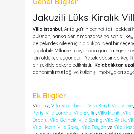
Genel Bilgiler
Jakuzili Lüks Kiralık Vil
Villa İstanbul
, Antalya’nın cennet tatil belde
bulunan, harika deniz manzarasına sahip, keyif
de çekirdek aileleri için oldukça ideal bir seçe
yapılabilir. Villamızın dışarıdan görünmeyen k
için oldukça uygundur. Yatak odasında keyifli b
bir şekilde dekore edilmiştir.
Kalabalıktan uzakt
donanımlı mutfağı ve kullanışlı mobilyaları say
Ek Bilgiler
Villamız;
Villa Stoneheart
,
Villa Keyif
,
Villa Zirve
Paris
,
Villa Londra
,
Villa Berlin
,
Villa Münih
,
Villa
Dream
,
Villa Gelincik
,
Villa Spring
,
Villa Antik
,
Vil
Villa Heart
,
Villa Soley
,
Villa Bayon
ve
Villa Haz