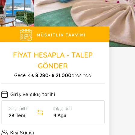
MÜSAITLIK TAKVIMI
FIYAT HESAPLA - TALEP
GÖNDER
Gecelik
₺ 8.280
-
₺ 21.000
arasında
Giriş ve çıkış tarihi
Giriş Tarihi
Çıkış Tarihi
28 Tem
4 Ağu
Kişi Sayısı