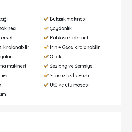
tağı
Bulaşık makinesi
akinesi
Çaydanlık
çarşaf
Kablosuz internet
 kiralanabilir
Min 4 Gece kiralanabilir
yaları
Ocak
ma makinesi
Şezlong ve Şemsiye
lmez
Sonsuzluk havuzu
n
Ütü ve ütü masası
ımı