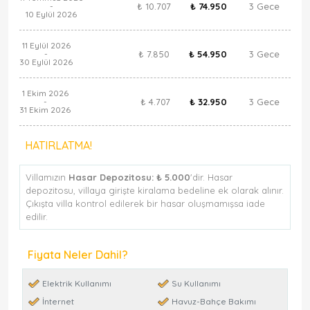
₺ 10.707
₺ 74.950
3 Gece
-
10 Eylül 2026
11 Eylül 2026
₺ 7.850
₺ 54.950
3 Gece
-
30 Eylül 2026
1 Ekim 2026
₺ 4.707
₺ 32.950
3 Gece
-
31 Ekim 2026
HATIRLATMA!
Villamızın
Hasar Depozitosu:
₺ 5.000
'dir. Hasar
depozitosu, villaya girişte kiralama bedeline ek olarak alınır.
Çıkışta villa kontrol edilerek bir hasar oluşmamışsa iade
edilir.
Fiyata Neler Dahil?
Elektrik Kullanımı
Su Kullanımı
İnternet
Havuz-Bahçe Bakımı