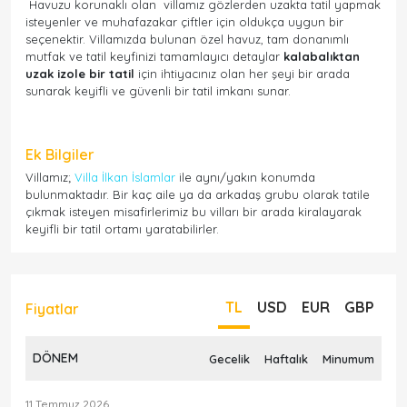
Havuzu korunaklı olan villamız gözlerden uzakta tatil yapmak
isteyenler ve muhafazakar çiftler için oldukça uygun bir
seçenektir. Villamızda bulunan özel havuz, tam donanımlı
mutfak ve tatil keyfinizi tamamlayıcı detaylar
kalabalıktan
uzak izole bir tatil
için ihtiyacınız olan her şeyi bir arada
sunarak keyifli ve güvenli bir tatil imkanı sunar.
Ek Bilgiler
Villamız;
Villa İlkan İslamlar
ile aynı/yakın konumda
bulunmaktadır. Bir kaç aile ya da arkadaş grubu olarak tatile
çıkmak isteyen misafirlerimiz bu vilları bir arada kiralayarak
keyifli bir tatil ortamı yaratabilirler.
TL
USD
EUR
GBP
Fiyatlar
DÖNEM
Gecelik
Haftalık
Minumum
11 Temmuz 2026