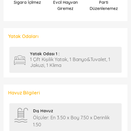
Sigara İçilmez
Evcil Hayvan
Parti
Ek
Giremez
Düzenlenemez
Yatak Odaları
Yatak Odası 1 :
1 Çift Kişilik Yatak, 1 Banyo&Tuvalet, 1
Jakuzi, 1 Klima
Havuz Bilgileri
Dış Havuz
Ölçüler: En 3.50 x Boy 7.50 x Derinlik
1.50