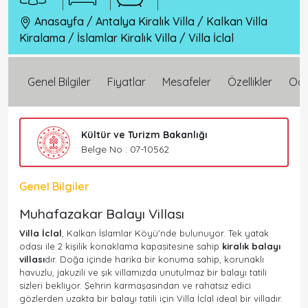
Anasayfa
/
Antalya Kiralık Villa
/
Kalkan Villa
Kiralama
/
İslamlar Kiralık Villa
/
Villa İclal
Genel Bilgiler
Fiyatlar
Mesafeler
Özellikler
Oda 
Kültür ve Turizm Bakanlığı
Belge No : 07-10562
Genel Bilgiler
Muhafazakar Balayı Villası
Villa İclal
, Kalkan İslamlar Köyü'nde bulunuyor. Tek yatak
odası ile 2 kişilik konaklama kapasitesine sahip
kiralık balayı
villası
dır. Doğa içinde harika bir konuma sahip, korunaklı
havuzlu, jakuzili ve şık villamızda unutulmaz bir balayı tatili
sizleri bekliyor. Şehrin karmaşasından ve rahatsız edici
gözlerden uzakta bir balayı tatili için Villa İclal ideal bir villadır.