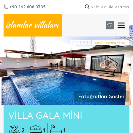
+90 242 606 0305
Fotoğrafları Göster
VILLA GALA MINI
2
1
1