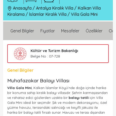
Anasayfa
/
Antalya Kiralık Villa
/
Kalkan Villa
Kiralama
/
İslamlar Kiralık Villa
/
Villa Gala Mini
Genel Bilgiler
Fiyatlar
Mesafeler
Özellikler
Oda 
Kültür ve Turizm Bakanlığı
Belge No : 07-728
Genel Bilgiler
Muhafazakar Balayı Villası
Villa Gala Mini
, Kalkan İslamlar Köyü’nde doğa içinde harika
bir konuma sahip kiralık balayı villasıdır. Şehrin karmaşasından
ve rahatsız edici gözlerden uzakta bir
balayı tatili
için Villa
Gala Mini ideal bir seçimdir. Şık ve modern dekorasyonu, özel
yüzme havuzu, terasındaki salıncağı ve keyifli jakuzisi ile
harika bir balayı tatili fırsatı sunar. Havuzu ve terası dışarıdan