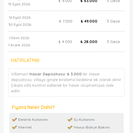
₺ 9.000
₺ 63.000
3 Gece
-
15 Eylül 2026
16 Eylül 2026
₺ 7.000
₺ 49.000
3 Gece
-
30 Eylül 2026
1 Ekim 2026
₺ 4.000
₺ 28.000
3 Gece
-
1 Aralık 2026
HATIRLATMA!
Villamızın
Hasar Depozitosu:
₺ 3.000
'dir. Hasar
depozitosu, villaya girişte kiralama bedeline ek olarak alınır.
Çıkışta villa kontrol edilerek bir hasar oluşmamışsa iade
edilir.
Fiyata Neler Dahil?
Elektrik Kullanımı
Su Kullanımı
İnternet
Havuz-Bahçe Bakımı