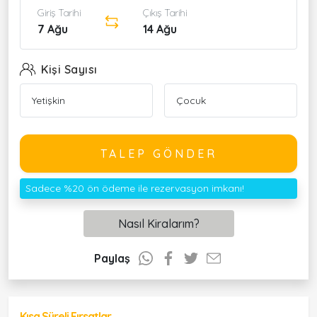
Giriş Tarihi
Çıkış Tarihi
7 Ağu
14 Ağu
Kişi Sayısı
TALEP GÖNDER
Sadece %20 ön ödeme ile rezervasyon imkanı!
Nasıl Kiralarım?
Paylaş
Kısa Süreli Fırsatlar