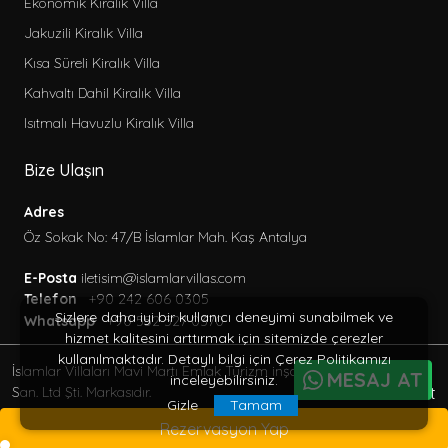
Ekonomik Kiralık Villa
Jakuzili Kiralık Villa
Kısa Süreli Kiralık Villa
Kahvaltı Dahil Kiralık Villa
Isıtmalı Havuzlu Kiralık Villa
Bize Ulaşın
Adres
Öz Sokak No: 47/B İslamlar Mah. Kaş Antalya
E-Posta
iletisim@islamlarvillas.com
Telefon
+90 242 606 0305
Sizlere daha iyi bir kullanıcı deneyimi sunabilmek ve
Whatsapp
+90 552 527 0370
hizmet kalitesini arttırmak için sitemizde çerezler
kullanılmaktadır. Detaylı bilgi için Çerez Politikamızı
İslamlar Villaları Mavi Martı Emlak Turizm inşaat Tic. Ve
MESAJ AT
inceleyebilirsiniz.
BöcekSoft
San. Ltd Şti. Markasıdır.
Gizle
Tamam
© 2013 - 2026 Her Hakkı Saklıdır.
Rezervasyon Yap