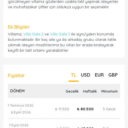
görülmeyen villamız gözlerden uzakta tatil yapmak isteyenler
ve muhafazakar çiftler için oldukça uygun bir seçenektir.
Ek Bilgiler
Villamız;
Villa Gala 2
ve
Villa Gala 3
ile aynı/yakın konumda
bulunmaktadır. Bir kaç aile ya da arkadaş grubu olarak tatile
çıkmak isteyen misafirlerimiz bu vilları bir arada kiralayarak
keyifli bir tatil ortamı yaratabilirler.
TL
USD
EUR
GBP
Fiyatlar
DÖNEM
Gecelik
Haftalık
Minumum
1 Temmuz 2026
₺ 11.500
₺ 80.500
3 Gece
-
6 Eylül 2026
7 Eylül 2026