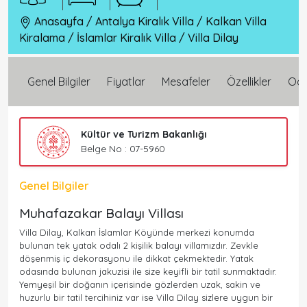
Anasayfa
/
Antalya Kiralık Villa
/
Kalkan Villa
Kiralama
/
İslamlar Kiralık Villa
/
Villa Dilay
Genel Bilgiler
Fiyatlar
Mesafeler
Özellikler
Oda 
Kültür ve Turizm Bakanlığı
Belge No : 07-5960
Genel Bilgiler
Muhafazakar Balayı Villası
Villa Dilay, Kalkan İslamlar Köyünde merkezi konumda
bulunan tek yatak odalı 2 kişilik balayı villamızdır. Zevkle
döşenmiş iç dekorasyonu ile dikkat çekmektedir. Yatak
odasında bulunan jakuzisi ile size keyifli bir tatil sunmaktadır.
Yemyeşil bir doğanın içerisinde gözlerden uzak, sakin ve
huzurlu bir tatil tercihiniz var ise Villa Dilay sizlere uygun bir