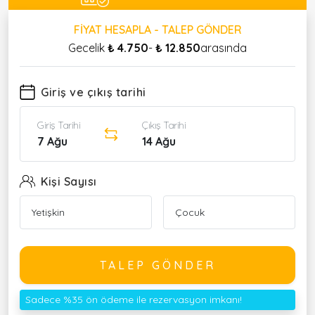
FIYAT HESAPLA - TALEP GÖNDER
Gecelik
₺ 4.750
-
₺ 12.850
arasında
Giriş ve çıkış tarihi
Giriş Tarihi
Çıkış Tarihi
7 Ağu
14 Ağu
Kişi Sayısı
TALEP GÖNDER
Sadece %35 ön ödeme ile rezervasyon imkanı!