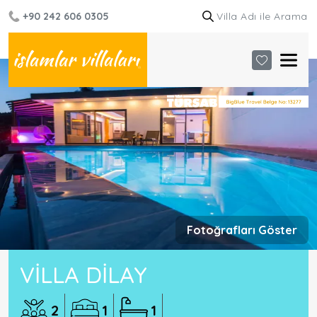
+90 242 606 0305
Fotoğrafları Göster
VILLA DILAY
2
1
1