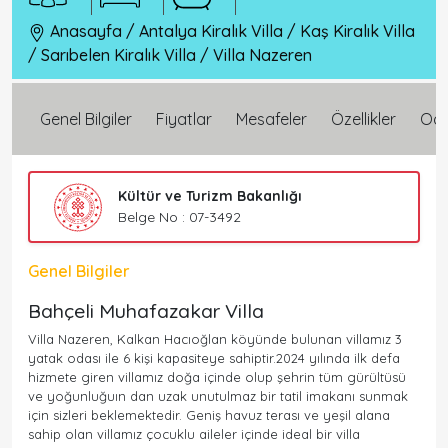
Anasayfa
/
Antalya Kiralık Villa
/
Kaş Kiralık Villa
/
Sarıbelen Kiralık Villa
/
Villa Nazeren
Genel Bilgiler
Fiyatlar
Mesafeler
Özellikler
Oda 
Kültür ve Turizm Bakanlığı
Belge No : 07-3492
Genel Bilgiler
Bahçeli Muhafazakar Villa
Villa Nazeren, Kalkan Hacıoğlan köyünde bulunan villamız 3
yatak odası ile 6 kişi kapasiteye sahiptir.2024 yılında ilk defa
hizmete giren villamız doğa içinde olup şehrin tüm gürültüsü
ve yoğunluğuın dan uzak unutulmaz bir tatil imakanı sunmak
için sizleri beklemektedir. Geniş havuz terası ve yeşil alana
sahip olan villamız çocuklu aileler içinde ideal bir villa