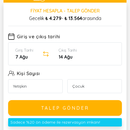
FIYAT HESAPLA - TALEP GÖNDER
Gecelik
₺ 4.279
-
₺ 13.564
arasında
Giriş ve çıkış tarihi
Giriş Tarihi
Çıkış Tarihi
7 Ağu
14 Ağu
Kişi Sayısı
TALEP GÖNDER
Sadece %20 ön ödeme ile rezervasyon imkanı!