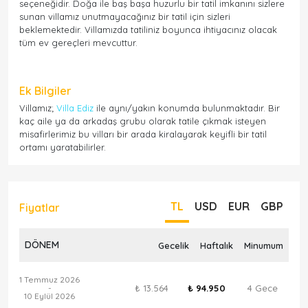
seçeneğidir. Doğa ile baş başa huzurlu bir tatil imkanını sizlere
sunan villamız unutmayacağınız bir tatil için sizleri
beklemektedir. Villamızda tatiliniz boyunca ihtiyacınız olacak
tüm ev gereçleri mevcuttur.
Ek Bilgiler
Villamız;
Villa Ediz
ile aynı/yakın konumda bulunmaktadır. Bir
kaç aile ya da arkadaş grubu olarak tatile çıkmak isteyen
misafirlerimiz bu vilları bir arada kiralayarak keyifli bir tatil
ortamı yaratabilirler.
TL
USD
EUR
GBP
Fiyatlar
DÖNEM
Gecelik
Haftalık
Minumum
1 Temmuz 2026
₺ 13.564
₺ 94.950
4 Gece
-
10 Eylül 2026