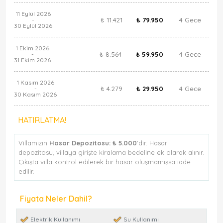
11 Eylül 2026
₺ 11.421
₺ 79.950
4 Gece
-
30 Eylül 2026
1 Ekim 2026
₺ 8.564
₺ 59.950
4 Gece
-
31 Ekim 2026
1 Kasım 2026
₺ 4.279
₺ 29.950
4 Gece
-
30 Kasım 2026
HATIRLATMA!
Villamızın
Hasar Depozitosu:
₺ 5.000
'dir. Hasar
depozitosu, villaya girişte kiralama bedeline ek olarak alınır.
Çıkışta villa kontrol edilerek bir hasar oluşmamışsa iade
edilir.
Fiyata Neler Dahil?
Elektrik Kullanımı
Su Kullanımı