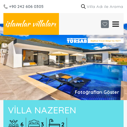
+90 242 606 0305
Fotoğrafları Göster
VILLA NAZEREN
6
3
2