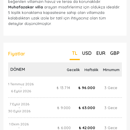
beğenilen villamızın havuz ve terası da korunaklıdır.
Muhafazakar villa
arayan misafirlerimiz için oldukça idealdir.
5 kişilik konaklama kapasitesine sahip olan villamızda
kalabalıktan uzak izole bir tatil için ihtiyacınız olan tüm
detaylar düşünülmüştür.
TL
USD
EUR
GBP
Fiyatlar
DÖNEM
Gecelik
Haftalık
Minumum
1 Temmuz 2026
₺ 13.714
₺ 96.000
3 Gece
-
6 Eylül 2026
7 Eylül 2026
₺ 9.000
₺ 63.000
3 Gece
-
30 Eylül 2026
1 Ekim 2026
₺ 6.000
₺ 42.000
3 Gece
-