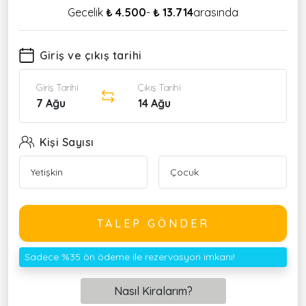
Gecelik
₺ 4.500
-
₺ 13.714
arasında
Giriş ve çıkış tarihi
Giriş Tarihi
Çıkış Tarihi
7 Ağu
14 Ağu
Kişi Sayısı
TALEP GÖNDER
Sadece %35 ön ödeme ile rezervasyon imkanı!
Nasıl Kiralarım?