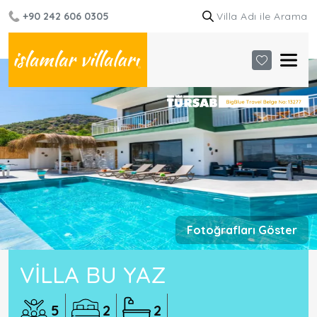
+90 242 606 0305
Fotoğrafları Göster
VILLA BU YAZ
5
2
2