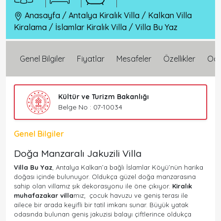
Anasayfa
/
Antalya Kiralık Villa
/
Kalkan Villa
Kiralama
/
İslamlar Kiralık Villa
/
Villa Bu Yaz
Genel Bilgiler
Fiyatlar
Mesafeler
Özellikler
Oda 
Kültür ve Turizm Bakanlığı
Belge No : 07-10034
Genel Bilgiler
Doğa Manzaralı Jakuzili Villa
Villa Bu Yaz
, Antalya Kalkan’a bağlı İslamlar Köyü’nün harika
doğası içinde bulunuyor. Oldukça güzel doğa manzarasına
sahip olan villamız şık dekorasyonu ile öne çıkıyor.
Kiralık
muhafazakar villa
mız; çocuk havuzu ve geniş terası ile
ailece bir arada keyifli bir tatil imkanı sunar. Büyük yatak
odasında bulunan geniş jakuzisi balayı çiftlerince oldukça