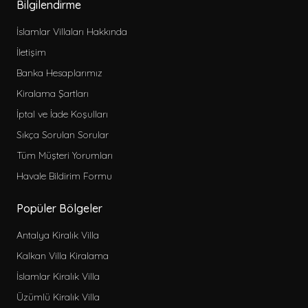
Bilgilendirme
İslamlar Villaları Hakkında
İletişim
Kategoriler
Banka Hesaplarımız
Deniz Manzaralı Kiralık Apart
Kiralama Şartları
Denize Yakın Kiralık Apart
İptal ve İade Koşulları
Jakuzili Kiralık Apart
Sıkça Sorulan Sorular
Merkeze Yakın Kiralık Apart
Tüm Müşteri Yorumları
Ekonomik Kiralık Apart
Havale Bildirim Formu
Sadece seçili olanlar
Popüler Bölgeler
Seçili ve seçilen herhangi biri
Antalya Kiralık Villa
Özellikler
Kalkan Villa Kiralama
Min 3 Gece kiralanabilir
İslamlar Kiralık Villa
Min 4 Gece kiralanabilir
Üzümlü Kiralık Villa
Bebek Yatağı