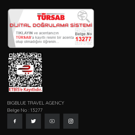
Giriş ve çıkış tarihi
Seçiniz
Kişi Sayısı
Konum
Tip
BIGBLUE TRAVEL AGENCY
Belge No : 13277
Gecelik Fiyat