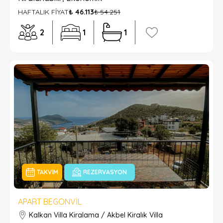
HAFTALIK FİYAT
₺ 46.113
₺ 54.251
2
1
1
TAKVIM
REZERVASYON
APART BEGONVIL
Kalkan Villa Kiralama / Akbel Kiralık Villa