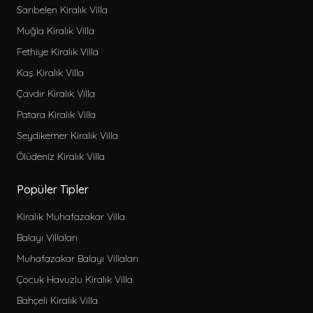
Sarıbelen Kiralık Villa
Mama sandalyesi
Muğla Kiralık Villa
Salıncak
Fethiye Kiralık Villa
Langırt
Kaş Kiralık Villa
Bilardo
Çavdır Kiralık Villa
Masa tenisi
Patara Kiralık Villa
Oyun parkı
Seydikemer Kiralık Villa
Sinema odası
Ölüdeniz Kiralık Villa
Spor aleti
Çift jakuzi
Popüler Tipler
Sonsuzluk havuzu
Kiralık Muhafazakar Villa
Geniş havuz
Balayı Villaları
Jeneratör
Muhafazakar Balayı Villaları
Şömine
Çocuk Havuzlu Kiralık Villa
Su Kaydırağı
Bahçeli Kiralık Villa