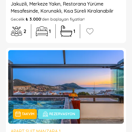
Jakuzili, Merkeze Yakın, Restorana Yürüme
Mesafesinde, Korunaklı, Kısa Süreli Kiralanabilir
Gecelik
₺ 3.000
’den başlayan fiyatlar!
2
1
1
TAKVIM
REZERVASYON
APART SUIT MANZARA 1