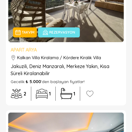
TAKVIM
REZERVASYON
APART ARYA
Kalkan Villa Kiralama / Kördere Kiralık Villa
Jakuzili, Deniz Manzaralı, Merkeze Yakın, Kısa
Süreli Kiralanabilir
Gecelik
₺ 5.000
’den başlayan fiyatlar!
2
1
1