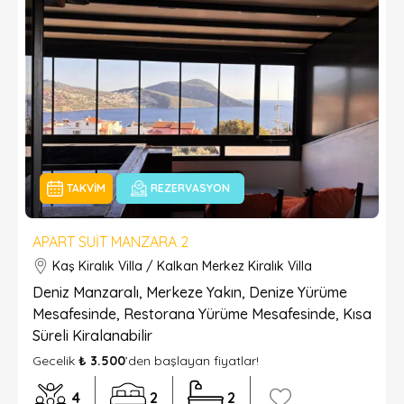
TAKVIM
REZERVASYON
APART SUIT MANZARA 2
Kaş Kiralık Villa / Kalkan Merkez Kiralık Villa
Deniz Manzaralı, Merkeze Yakın, Denize Yürüme
Mesafesinde, Restorana Yürüme Mesafesinde, Kısa
Süreli Kiralanabilir
Gecelik
₺ 3.500
’den başlayan fiyatlar!
4
2
2