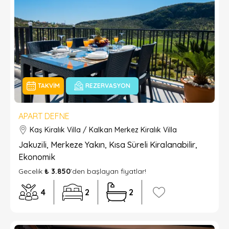
TAKVIM
REZERVASYON
APART DEFNE
Kaş Kiralık Villa / Kalkan Merkez Kiralık Villa
Jakuzili, Merkeze Yakın, Kısa Süreli Kiralanabilir,
Ekonomik
Gecelik
₺ 3.850
’den başlayan fiyatlar!
4
2
2