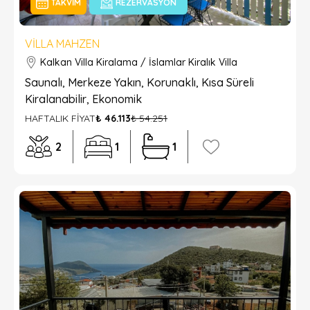
TAKVIM
REZERVASYON
VILLA MAHZEN
Kalkan Villa Kiralama / İslamlar Kiralık Villa
Saunalı, Merkeze Yakın, Korunaklı, Kısa Süreli
Kiralanabilir, Ekonomik
HAFTALIK FİYAT
₺ 46.113
₺ 54.251
2
1
1