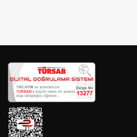
Konum
Tip
Gecelik Fiyat
Kategoriler
Deniz Manzaralı Kiralık Apart
Denize Yakın Kiralık Apart
Jakuzili Kiralık Apart