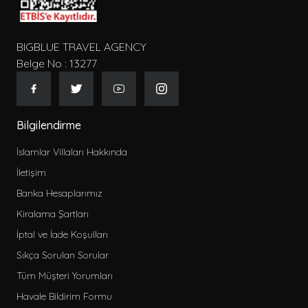
Merkeze Yakın Kiralık Apart
Ekonomik Kiralık Apart
BIGBLUE TRAVEL AGENCY
Belge No : 13277
Sadece seçili olanlar
Seçili ve seçilen herhangi biri
Özellikler
Bilgilendirme
Min 3 Gece kiralanabilir
İslamlar Villaları Hakkında
Min 4 Gece kiralanabilir
İletişim
Bebek Yatağı
Banka Hesaplarımız
Mama sandalyesi
Kiralama Şartları
Salıncak
İptal ve İade Koşulları
Langırt
Sıkça Sorulan Sorular
Bilardo
Tüm Müşteri Yorumları
Masa tenisi
Havale Bildirim Formu
Oyun parkı