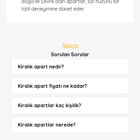
doğa ile çevrili olan apartlar, sizi huzurlu bir
tatil deneyimine davet eder.
. . Sıkça . .
DETAYLI ARAMA
Sorulan Sorular
Kiralık apart nedir?
Sadece İndirimli Seçenekler
Kiralık apart fiyatı ne kadar?
Giriş ve çıkış tarihi
Seçiniz
Kiralık apartlar kaç kişilik?
Kişi Sayısı
Kiralık apartlar nerede?