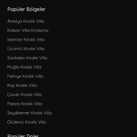
Sinema odası
Popüler Bölgeler
Spor aleti
Antalya Kiralık Villa
Çift jakuzi
Kalkan Villa Kiralama
Sonsuzluk havuzu
İslamlar Kiralık Villa
Geniş havuz
Üzümlü Kiralık Villa
Jeneratör
Sarıbelen Kiralık Villa
Şömine
Muğla Kiralık Villa
Su Kaydırağı
Fethiye Kiralık Villa
Kaş Kiralık Villa
Çavdır Kiralık Villa
Patara Kiralık Villa
Seydikemer Kiralık Villa
Ölüdeniz Kiralık Villa
Popüler Tipler