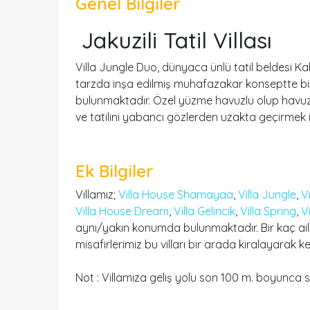
Genel Bilgiler
Jakuzili Tatil Villası
Villa Jungle Duo, dünyaca ünlü tatil beldesi Ka
tarzda inşa edilmiş muhafazakar konseptte bir b
bulunmaktadır. Özel yüzme havuzlu olup havuzu 
ve tatilini yabancı gözlerden uzakta geçirmek ist
Ek Bilgiler
Villamız;
Villa House Shamayaa
,
Villa Jungle
,
Vi
Villa House Dream
,
Villa Gelincik
,
Villa Spring
,
Vi
aynı/yakın konumda bulunmaktadır. Bir kaç ail
misafirlerimiz bu vilları bir arada kiralayarak keyi
Not : Villamıza geliş yolu son 100 m. boyunca s