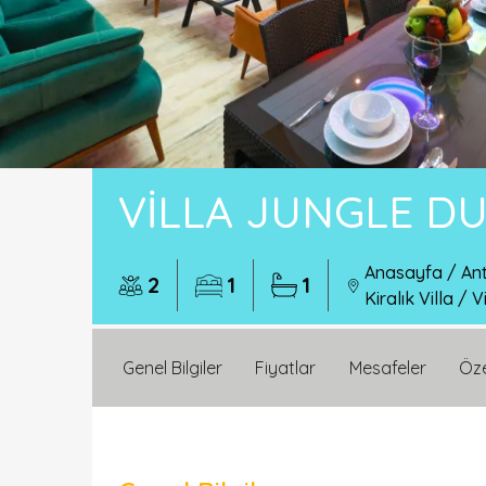
VILLA JUNGLE D
Anasayfa
/
Ant
2
1
1
Kiralık Villa
/
V
Genel Bilgiler
Fiyatlar
Mesafeler
Öze