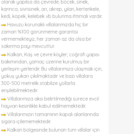
olarak yapılsa da çevrede; böcek, sinek,
karınca, sivrisinek, arı, akrep, yılan, kertenkele,
kedi, köpek, kelebek vb bulunma ihtimali vardır.
Havuzu korunaklı villalarımızda hiç bir
zaman %100 görünmeme garantisi
vermemekteyiz, her zaman az da olsa bir
sakınma payı mevcuttur.
Kalkan, Kaş ve çevre köyler; coğrafi yapısı
bakımından, yamaç üzerine kurulmuş bir
yerleşim yerleridir. Bu villalarımıza ulaşmak için,
yokuş yukarı çıkılmaktadır ve bazı villalara
300-500 metrelik stabilize yollarla
erişilebilmektedir.
Villalarımıza aksi belirtilmediği sürece evcil
hayvan kesinlikle kabul edilmemektedir.
Villalarımızın tamamının kapalı alanlarında
sigara içilememektedir.
Kalkan bölgesinde bulunan tüm villalar için