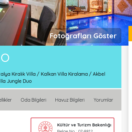
Fotoğrafları Göster
UO
alya Kiralık Villa
/
Kalkan Villa Kiralama
/
Akbel
illa Jungle Duo
llikler
Oda Bilgileri
Havuz Bilgileri
Yorumlar
Kültür ve Turizm Bakanlığı
Belge No : 07-8812