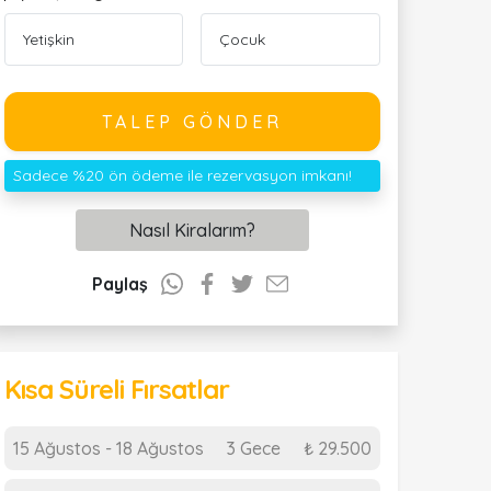
TALEP GÖNDER
Sadece %20 ön ödeme ile rezervasyon imkanı!
Nasıl Kiralarım?
Paylaş
Kısa Süreli Fırsatlar
15 Ağustos - 18 Ağustos
3 Gece
₺ 29.500