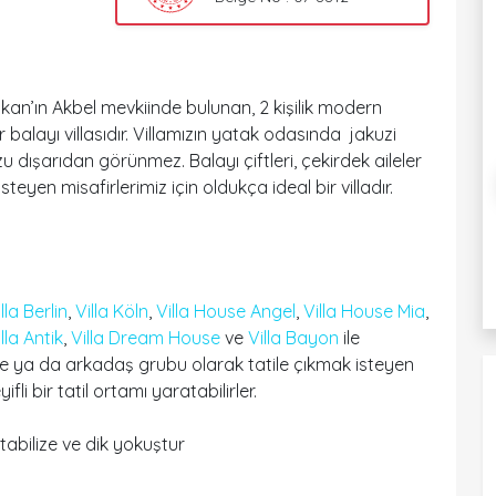
lkan’ın Akbel mevkiinde bulunan, 2 kişilik modern
alayı villasıdır. Villamızın yatak odasında jakuzi
dışarıdan görünmez. Balayı çiftleri, çekirdek aileler
eyen misafirlerimiz için oldukça ideal bir villadır.
lla Berlin
,
Villa Köln
,
Villa House Angel
,
Villa House Mia
,
lla Antik
,
Villa Dream House
ve
Villa Bayon
ile
e ya da arkadaş grubu olarak tatile çıkmak isteyen
fli bir tatil ortamı yaratabilirler.
tabilize ve dik yokuştur