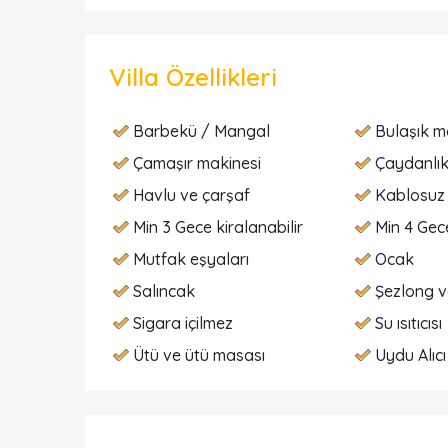
Villa Özellikleri
Barbekü / Mangal
Bulaşık m
Çamaşır makinesi
Çaydanlı
Havlu ve çarşaf
Kablosuz 
Min 3 Gece kiralanabilir
Min 4 Gece
Mutfak eşyaları
Ocak
Salıncak
Şezlong v
Sigara içilmez
Su ısıtıcısı
Ütü ve ütü masası
Uydu Alıcı