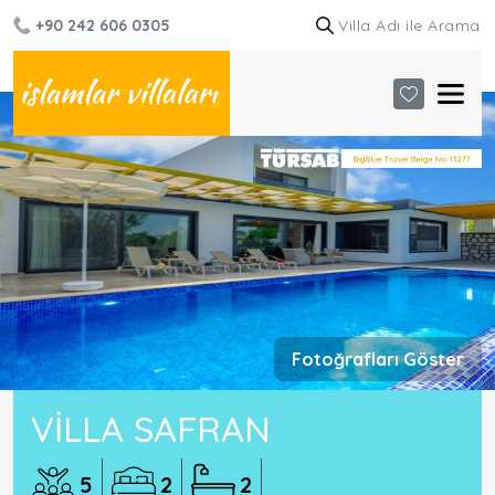
+90 242 606 0305
Fotoğrafları Göster
VILLA SAFRAN
5
2
2