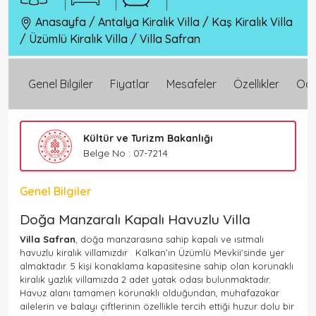
Anasayfa
/
Antalya Kiralık Villa
/
Kaş Kiralık Villa
/
Üzümlü Kiralık Villa
/
Villa Safran
Genel Bilgiler
Fiyatlar
Mesafeler
Özellikler
Oda 
Kültür ve Turizm Bakanlığı
Belge No : 07-7214
Genel Bilgiler
Doğa Manzaralı Kapalı Havuzlu Villa
Villa Safran
, doğa manzarasına sahip kapalı ve ısıtmalı
havuzlu kiralık villamızdır . Kalkan’ın Üzümlü Mevkii'sinde yer
almaktadır. 5 kişi konaklama kapasitesine sahip olan korunaklı
kiralık yazlık villamızda 2 adet yatak odası bulunmaktadır.
Havuz alanı tamamen korunaklı olduğundan, muhafazakar
ailelerin ve balayı çiftlerinin özellikle tercih ettiği huzur dolu bir