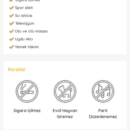
Spor aleti
Su ısıtıcısı
Televizyon
Ütü ve ütü masası
Uydu Alıcı
Yemek takımı
Kurallar
Sigara İçilmez
Evcil Hayvan
Parti
Ek
Giremez
Düzenlenemez