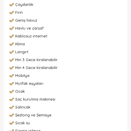
Çaydanlık
Fırın
Geniş havuz
Havlu ve çarşaf
Kablosuz internet
Klima
Langırt
Min 3 Gece kiralanabilir
Min 4 Gece kiralanabilir
Mobilya
Mutfak eşyaları
Ocak
Saç kurutma makinesi
Salıncak
Şezlong ve Şemsiye
Sıcak su
Sigara içilmez