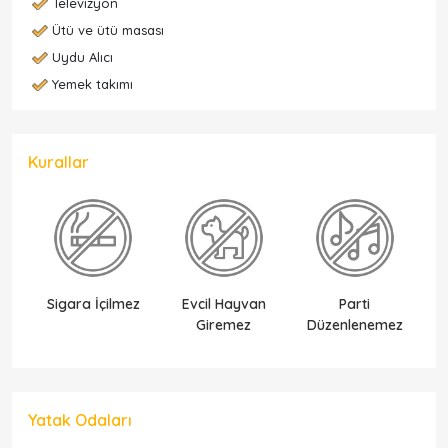
Televizyon
Ütü ve ütü masası
Uydu Alıcı
Yemek takımı
Kurallar
Sigara İçilmez
Evcil Hayvan
Parti
Ek
Giremez
Düzenlenemez
Yatak Odaları