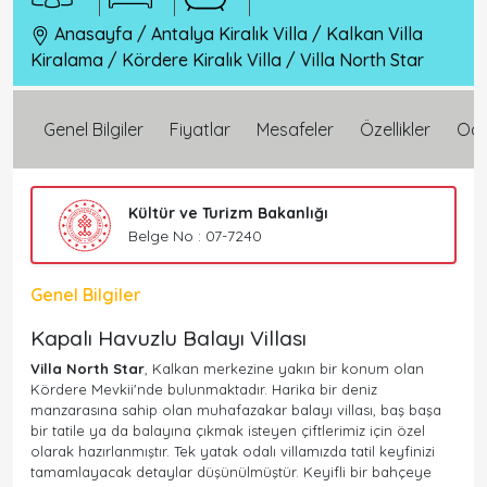
Anasayfa
/
Antalya Kiralık Villa
/
Kalkan Villa
Kiralama
/
Kördere Kiralık Villa
/
Villa North Star
Genel Bilgiler
Fiyatlar
Mesafeler
Özellikler
Oda 
Kültür ve Turizm Bakanlığı
Belge No : 07-7240
Genel Bilgiler
Kapalı Havuzlu Balayı Villası
Villa North Star
, Kalkan merkezine yakın bir konum olan
Kördere Mevkii'nde bulunmaktadır. Harika bir deniz
manzarasına sahip olan muhafazakar balayı villası, baş başa
bir tatile ya da balayına çıkmak isteyen çiftlerimiz için özel
olarak hazırlanmıştır. Tek yatak odalı villamızda tatil keyfinizi
tamamlayacak detaylar düşünülmüştür. Keyifli bir bahçeye