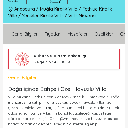
Anasayfa
/
Muğla Kiralık Villa
/
Fethiye Kiralık
Villa
/
Yanıklar Kiralık Villa
/
Villa Nirvana
Genel Bilgiler
Fiyatlar
Mesafeler
Özellikler
Oda 
Kültür ve Turizm Bakanlığı
Belge No : 48-11858
Genel Bilgiler
Doğa içinde Bahçeli Özel Havuzlu Villa
Villa Nirvana, Fethiye Yanıklar Mevkii'nde bulunmaktadır. Doğa
manzarasına sahip muhafazakar, çocuk havuzlu villamızdır.
Çekirdek aileler ve balayı çiftleri için ideal bir tercihidir. 2 yatak
odasına sahiptir ve 4 kişinin konaklayabileceği kapasiteye
göre dekore edilmiştir. Özel yüzme havuzu ve havuz terasında
harika zamanlar geçirebileceğiniz güzelce eğlenip