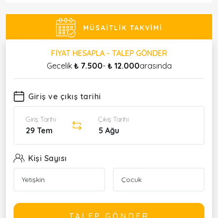
MÜSAITLIK TAKVIMI
FIYAT HESAPLA - TALEP GÖNDER
Gecelik
₺ 7.500
-
₺ 12.000
arasında
Giriş ve çıkış tarihi
Giriş Tarihi
Çıkış Tarihi
29 Tem
5 Ağu
Kişi Sayısı
TALEP GÖNDER