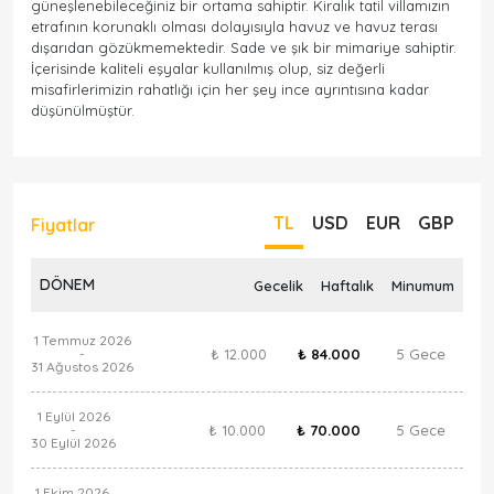
güneşlenebileceğiniz bir ortama sahiptir. Kiralık tatil villamızın
etrafının korunaklı olması dolayısıyla havuz ve havuz terası
dışarıdan gözükmemektedir. Sade ve şık bir mimariye sahiptir.
İçerisinde kaliteli eşyalar kullanılmış olup, siz değerli
misafirlerimizin rahatlığı için her şey ince ayrıntısına kadar
düşünülmüştür.
TL
USD
EUR
GBP
Fiyatlar
DÖNEM
Gecelik
Haftalık
Minumum
1 Temmuz 2026
₺ 12.000
₺ 84.000
5 Gece
-
31 Ağustos 2026
1 Eylül 2026
₺ 10.000
₺ 70.000
5 Gece
-
30 Eylül 2026
1 Ekim 2026