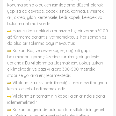
konuma sahip olduklerı için ilaçlama düzenli olarak
yapılsa da çevrede; böcek, sinek, karınca, sivrisinek,
arı, akrep, yılan, kertenkele, kedi, köpek, kelebek vb
bulunma ihtimali vardır.
Havuzu korunaklı villalarımızda hiç bir zaman %100
görünmeme garantisi vermemekteyiz, her zaman az
da olsa bir sakınma payı mevcuttur.
Kalkan, Kaş ve çevre köyler; coğrafi yapısı
bakımından, yamaç üzerine kurulmuş bir yerleşim
yerleridir. Bu villalarımıza ulaşmak için, yokuş yukarı
çıkılmaktadır ve bazı villalara 300-500 metrelik
stabilize yollarla erişilebilmektedir.
Villalarımıza aksi belirtilmediği sürece evcil hayvan
kesinlikle kabul edilmemektedir.
Villalarımızın tamamının kapalı alanlarında sigara
içilememektedir.
Kalkan bölgesinde bulunan tüm villalar için genel
not: Yoğun talep görmesi sebebiyle; Kalkan