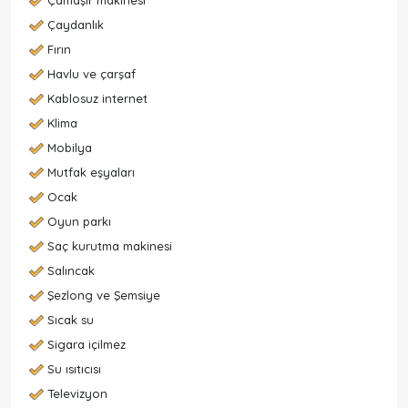
Çamaşır makinesi
Çaydanlık
Fırın
Havlu ve çarşaf
Kablosuz internet
Klima
Mobilya
Mutfak eşyaları
Ocak
Oyun parkı
Saç kurutma makinesi
Salıncak
Şezlong ve Şemsiye
Sıcak su
Sigara içilmez
Su ısıtıcısı
Televizyon