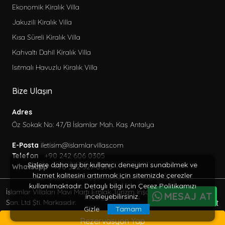
Ekonomik Kiralık Villa
Jakuzili Kiralık Villa
Kısa Süreli Kiralık Villa
Kahvaltı Dahil Kiralık Villa
Isıtmalı Havuzlu Kiralık Villa
Bize Ulaşın
Adres
Öz Sokak No: 47/B İslamlar Mah. Kaş Antalya
E-Posta
iletisim@islamlarvillas.com
Telefon
+90 242 606 0305
Sizlere daha iyi bir kullanıcı deneyimi sunabilmek ve
Whatsapp
+90 552 527 0370
hizmet kalitesini arttırmak için sitemizde çerezler
kullanılmaktadır. Detaylı bilgi için Çerez Politikamızı
İslamlar Villaları Mavi Martı Emlak Turizm inşaat Tic. Ve
MESAJ AT
inceleyebilirsiniz.
BöcekSoft
San. Ltd Şti. Markasıdır.
Gizle
Tamam
© 2013 - 2026 Her Hakkı Saklıdır.
Rezervasyon Yap