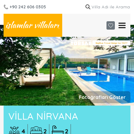
+90 242 606 0305
Fotoğrafları Göster
VILLA NIRVANA
4
2
2