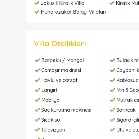
Jakuzili Kiralık Villa
Kiralık Mu
Muhafazakar Balayı Villaları
Villa Özellikleri
Barbekü / Mangal
Bulaşık m
Çamaşır makinesi
Çaydanlı
Havlu ve çarşaf
Kablosuz 
Langırt
Min 3 Gece
Mobilya
Mutfak eş
Saç kurutma makinesi
Salıncak
Sıcak su
Sigara içi
Televizyon
Ütü ve üt