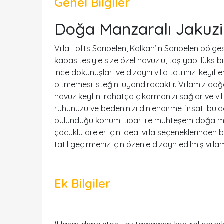
Genel Bilgiler
Doğa Manzaralı Jakuzili
Villa Lofts Sarıbelen, Kalkan’ın Sarıbelen bölge
kapasitesiyle size özel havuzlu, taş yapı lüks bi
ince dokunuşları ve dizaynı villa tatilinizi keyifl
bitmemesi isteğini uyandıracaktır. Villamız doğ
havuz keyfini rahatça çıkarmanızı sağlar ve v
ruhunuzu ve bedeninizi dinlendirme fırsatı bul
bulunduğu konum itibari ile muhteşem doğa ma
çocuklu aileler için ideal villa seçeneklerinden b
tatil geçirmeniz için özenle dizayn edilmiş villa
Ek Bilgiler