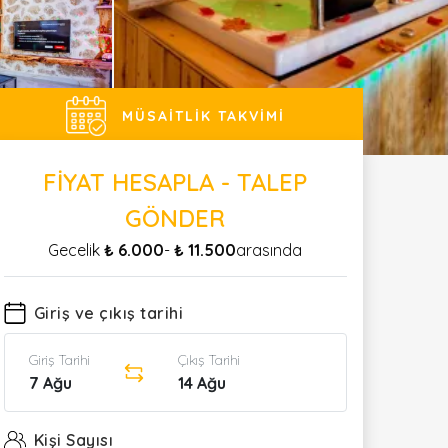
MÜSAITLIK TAKVIMI
FIYAT HESAPLA - TALEP
GÖNDER
Gecelik
₺ 6.000
-
₺ 11.500
arasında
Giriş ve çıkış tarihi
Giriş Tarihi
Çıkış Tarihi
7 Ağu
14 Ağu
Kişi Sayısı