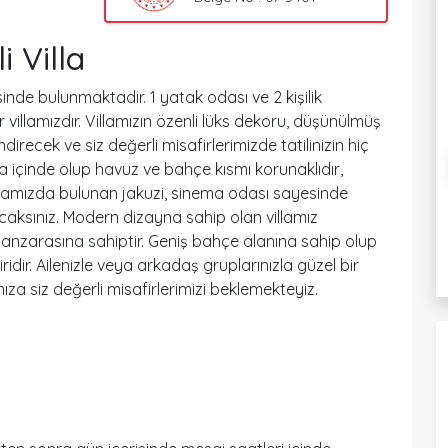
 Villa
sinde bulunmaktadır. 1 yatak odası ve 2 kişilik
r villamızdır. Villamızın özenli lüks dekoru, düşünülmüş
endirecek ve siz değerli misafirlerimizde tatilinizin hiç
a içinde olup havuz ve bahçe kısmı korunaklıdır,
illamızda bulunan jakuzi, sinema odası sayesinde
acaksınız. Modern dizayna sahip olan villamız
nzarasına sahiptir. Geniş bahçe alanına sahip olup
iridir. Ailenizle veya arkadaş gruplarınızla güzel bir
mıza siz değerli misafirlerimizi beklemekteyiz.