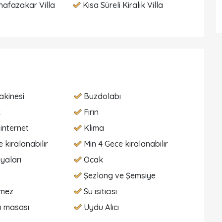
hafazakar Villa
Kısa Süreli Kiralık Villa
akinesi
Buzdolabı
k
Fırın
internet
Klima
 kiralanabilir
Min 4 Gece kiralanabilir
yaları
Ocak
Şezlong ve Şemsiye
lmez
Su ısıtıcısı
ü masası
Uydu Alıcı