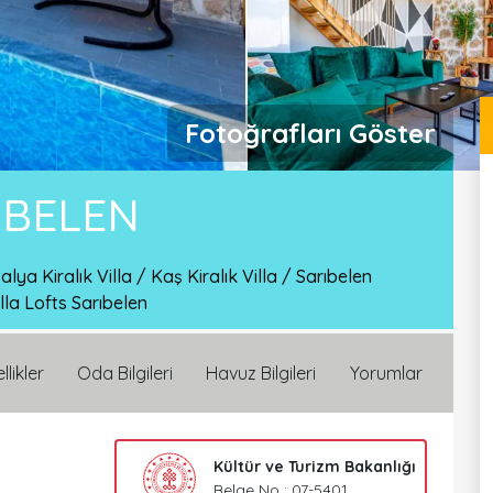
Fotoğrafları Göster
IBELEN
alya Kiralık Villa
/
Kaş Kiralık Villa
/
Sarıbelen
lla Lofts Sarıbelen
llikler
Oda Bilgileri
Havuz Bilgileri
Yorumlar
Kültür ve Turizm Bakanlığı
Belge No : 07-5401