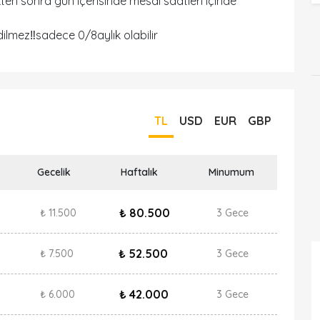
en sonra gün içerisinde mesai saatleri içinde
lmez‼️sadece 0/8aylık olabilir
TL
USD
EUR
GBP
Gecelik
Haftalık
Minumum
₺ 80.500
₺ 11.500
3 Gece
₺ 52.500
₺ 7.500
3 Gece
₺ 42.000
₺ 6.000
3 Gece