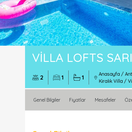
VILLA LOFTS SAR
Anasayfa
/
Ant
2
1
1
Kiralık Villa
/
Vi
Genel Bilgiler
Fiyatlar
Mesafeler
Öze