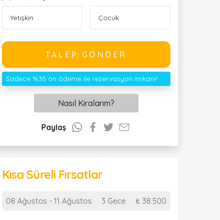
TALEP GÖNDER
Sadece %35 ön ödeme ile rezervasyon imkanı!
Nasıl Kiralarım?
Paylaş
Kısa Süreli Fırsatlar
08 Ağustos - 11 Ağustos
3 Gece
₺ 38.500