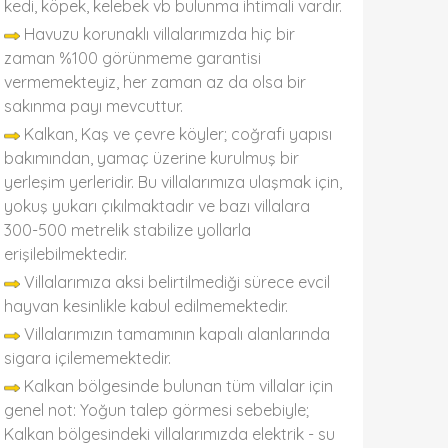
kedi, köpek, kelebek vb bulunma ihtimali vardır.
Havuzu korunaklı villalarımızda hiç bir
zaman %100 görünmeme garantisi
vermemekteyiz, her zaman az da olsa bir
sakınma payı mevcuttur.
Kalkan, Kaş ve çevre köyler; coğrafi yapısı
bakımından, yamaç üzerine kurulmuş bir
yerleşim yerleridir. Bu villalarımıza ulaşmak için,
yokuş yukarı çıkılmaktadır ve bazı villalara
300-500 metrelik stabilize yollarla
erişilebilmektedir.
Villalarımıza aksi belirtilmediği sürece evcil
hayvan kesinlikle kabul edilmemektedir.
Villalarımızın tamamının kapalı alanlarında
sigara içilememektedir.
Kalkan bölgesinde bulunan tüm villalar için
genel not: Yoğun talep görmesi sebebiyle;
Kalkan bölgesindeki villalarımızda elektrik - su