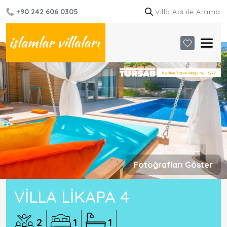
+90 242 606 0305
Fotoğrafları Göster
VILLA LIKAPA 4
2
1
1