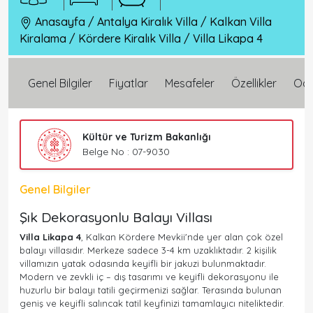
Anasayfa
/
Antalya Kiralık Villa
/
Kalkan Villa
Kiralama
/
Kördere Kiralık Villa
/
Villa Likapa 4
Genel Bilgiler
Fiyatlar
Mesafeler
Özellikler
Oda 
Kültür ve Turizm Bakanlığı
Belge No : 07-9030
Genel Bilgiler
Şık Dekorasyonlu Balayı Villası
Villa Likapa 4
, Kalkan Kördere Mevkii'nde yer alan çok özel
balayı villasıdır. Merkeze sadece 3-4 km uzaklıktadır. 2 kişilik
villamızın yatak odasında keyifli bir jakuzi bulunmaktadır.
Modern ve zevkli iç – dış tasarımı ve keyifli dekorasyonu ile
huzurlu bir balayı tatili geçirmenizi sağlar. Terasında bulunan
geniş ve keyifli salıncak tatil keyfinizi tamamlayıcı niteliktedir.