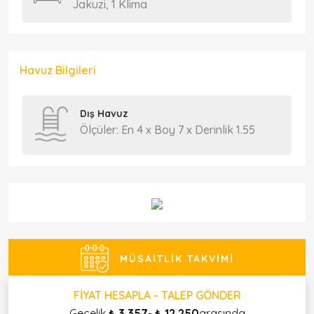
Jakuzi, 1 Klima
Havuz Bilgileri
Dış Havuz
Ölçüler: En 4 x Boy 7 x Derinlik 1.55
MÜSAITLIK TAKVIMI
FIYAT HESAPLA - TALEP GÖNDER
Gecelik
₺ 3.357
-
₺ 12.250
arasında