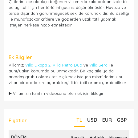
Çiftlerimizce oldukça beğenen villamızda kalabalıktan izole bir
balayı tatili için her türlü ihtiyacınız düşünülmüştür. Havuzu ve
terası dışarıdan görünmeyecek şekilde korunaklıdır. Bu özelliği
ile muhafazakâr çiftlere ve gözlerden uzak tatil yapmak
isteyen herkese hitap etmektedir.
Ek Bilgiler
Villamız;
Villa Likapa 2
,
Villa Retro Duo
ve
Villa Sera
ile
aynı/yakın konumda bulunmaktadır. Bir kaç aile ya da
arkadaş grubu olarak tatile çıkmak isteyen misafirlerimiz bu
vilları bir arada kiralayarak keyifli bir tatil ortamı yaratabilirler.
▶️ Villamızın tanıtım videosunu izlemek için tıklayın
TL
USD
EUR
GBP
Fiyatlar
DÖNEM
Gecelik
Haftalık
Minumum