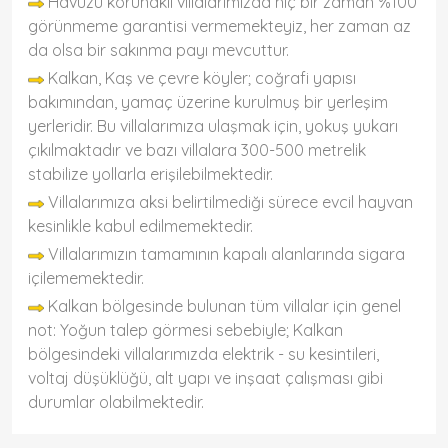
Havuzu korunaklı villalarımızda hiç bir zaman %100
görünmeme garantisi vermemekteyiz, her zaman az
da olsa bir sakınma payı mevcuttur.
Kalkan, Kaş ve çevre köyler; coğrafi yapısı
bakımından, yamaç üzerine kurulmuş bir yerleşim
yerleridir. Bu villalarımıza ulaşmak için, yokuş yukarı
çıkılmaktadır ve bazı villalara 300-500 metrelik
stabilize yollarla erişilebilmektedir.
Villalarımıza aksi belirtilmediği sürece evcil hayvan
kesinlikle kabul edilmemektedir.
Villalarımızın tamamının kapalı alanlarında sigara
içilememektedir.
Kalkan bölgesinde bulunan tüm villalar için genel
not: Yoğun talep görmesi sebebiyle; Kalkan
bölgesindeki villalarımızda elektrik - su kesintileri,
voltaj düşüklüğü, alt yapı ve inşaat çalışması gibi
durumlar olabilmektedir.