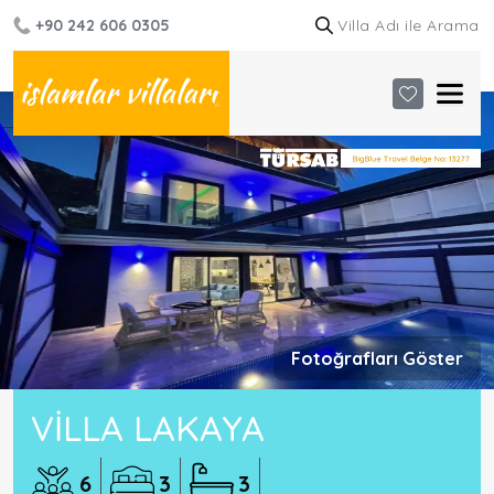
+90 242 606 0305
Fotoğrafları Göster
VILLA LAKAYA
6
3
3