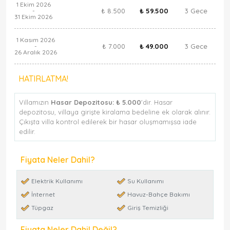
1 Ekim 2026
₺ 8.500
₺ 59.500
3 Gece
-
31 Ekim 2026
1 Kasım 2026
₺ 7.000
₺ 49.000
3 Gece
-
26 Aralık 2026
HATIRLATMA!
Villamızın
Hasar Depozitosu:
₺ 5.000
'dir. Hasar
depozitosu, villaya girişte kiralama bedeline ek olarak alınır.
Çıkışta villa kontrol edilerek bir hasar oluşmamışsa iade
edilir.
Fiyata Neler Dahil?
Elektrik Kullanımı
Su Kullanımı
İnternet
Havuz-Bahçe Bakımı
Tüpgaz
Giriş Temizliği
Fiyata Neler Dahil Değil?