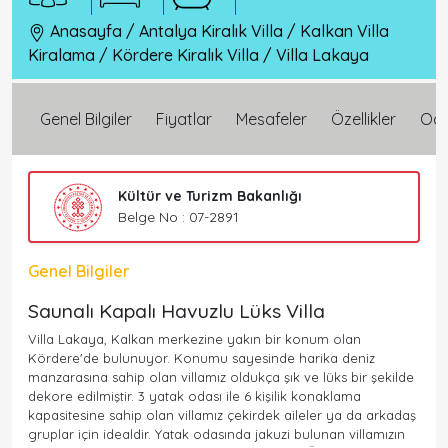
Anasayfa
/
Antalya Kiralık Villa
/
Kalkan Villa
Kiralama
/
Kördere Kiralık Villa
/
Villa Lakaya
Genel Bilgiler
Fiyatlar
Mesafeler
Özellikler
Oda 
Kültür ve Turizm Bakanlığı
Belge No : 07-2891
Genel Bilgiler
Saunalı Kapalı Havuzlu Lüks Villa
Villa Lakaya, Kalkan merkezine yakın bir konum olan
Kördere'de bulunuyor. Konumu sayesinde harika deniz
manzarasına sahip olan villamız oldukça şık ve lüks bir şekilde
dekore edilmiştir. 3 yatak odası ile 6 kişilik konaklama
kapasitesine sahip olan villamız çekirdek aileler ya da arkadaş
gruplar için idealdir. Yatak odasında jakuzi bulunan villamızın