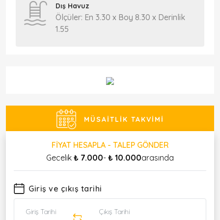
Dış Havuz
Ölçüler: En 3.30 x Boy 8.30 x Derinlik
1.55
MÜSAITLIK TAKVIMI
FIYAT HESAPLA - TALEP GÖNDER
Gecelik
₺ 7.000
-
₺ 10.000
arasında
Giriş ve çıkış tarihi
Giriş Tarihi
Çıkış Tarihi