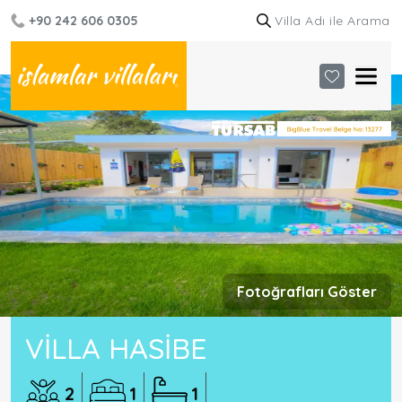
+90 242 606 0305
Fotoğrafları Göster
VILLA HASIBE
2
1
1