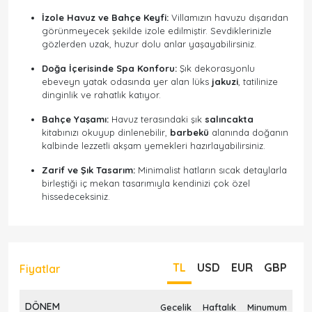
İzole Havuz ve Bahçe Keyfi:
Villamızın havuzu dışarıdan
görünmeyecek şekilde izole edilmiştir. Sevdiklerinizle
gözlerden uzak, huzur dolu anlar yaşayabilirsiniz.
Doğa İçerisinde Spa Konforu:
Şık dekorasyonlu
ebeveyn yatak odasında yer alan lüks
jakuzi
, tatilinize
dinginlik ve rahatlık katıyor.
Bahçe Yaşamı:
Havuz terasındaki şık
salıncakta
kitabınızı okuyup dinlenebilir,
barbekü
alanında doğanın
kalbinde lezzetli akşam yemekleri hazırlayabilirsiniz.
Zarif ve Şık Tasarım:
Minimalist hatların sıcak detaylarla
birleştiği iç mekan tasarımıyla kendinizi çok özel
hissedeceksiniz.
TL
USD
EUR
GBP
Fiyatlar
DÖNEM
Gecelik
Haftalık
Minumum