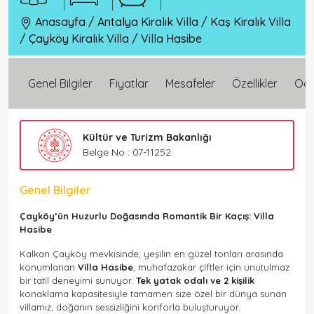
Anasayfa
/
Antalya Kiralık Villa
/
Kaş Kiralık Villa
/
Çayköy Kiralık Villa
/
Villa Hasibe
Genel Bilgiler
Fiyatlar
Mesafeler
Özellikler
Oda 
Kültür ve Turizm Bakanlığı
Belge No : 07-11252
Genel Bilgiler
Çayköy’ün Huzurlu Doğasında Romantik Bir Kaçış: Villa
Hasibe
Kalkan Çayköy mevkisinde, yeşilin en güzel tonları arasında
konumlanan
Villa Hasibe
, muhafazakar çiftler için unutulmaz
bir tatil deneyimi sunuyor.
Tek yatak odalı ve 2 kişilik
konaklama kapasitesiyle tamamen size özel bir dünya sunan
villamız, doğanın sessizliğini konforla buluşturuyor.