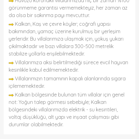
Havuzu korunaklı villalarımızda hiç bir zaman %100
görünmeme garantisi vermemekteyiz, her zaman az
da olsa bir sakınma payı mevcuttur.
Kalkan, Kaş ve çevre köyler; coğrafi yapısı
bakımından, yamaç üzerine kurulmuş bir yerleşim
yerleridir. Bu villalarımıza ulaşmak için, yokuş yukarı
çıkılmaktadır ve bazı villalara 300-500 metrelik
stabilize yollarla erişilebilmektedir.
Villalarımıza aksi belirtilmediği sürece evcil hayvan
kesinlikle kabul edilmemektedir.
Villalarımızın tamamının kapalı alanlarında sigara
içilememektedir.
Kalkan bölgesinde bulunan tüm villalar için genel
not: Yoğun talep görmesi sebebiyle; Kalkan
bölgesindeki villalarımızda elektrik - su kesintileri,
voltaj düşüklüğü, alt yapı ve inşaat çalışması gibi
durumlar olabilmektedir.