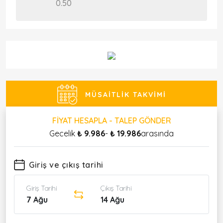
0.50
MÜSAITLIK TAKVIMI
FIYAT HESAPLA - TALEP GÖNDER
Gecelik
₺ 9.986
-
₺ 19.986
arasında
Giriş ve çıkış tarihi
Giriş Tarihi
Çıkış Tarihi
7 Ağu
14 Ağu