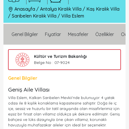
Anasayfa
/
Antalya Kiralık Villa
/
Kaş Kiralık Villa
/
Sarıbelen Kiralık Villa
/
Villa Eslem
Genel Bilgiler
Fiyatlar
Mesafeler
Özellikler
Oda 
Kültür ve Turizm Bakanlığı
Belge No : 07-9024
Genel Bilgiler
Geniş Aile Villası
Villa Eslem, Kalkan Sarıbelen Mevkii'nde bulunuyor. 4 yatak
odası ile 8 kişilik konaklama kapasitesine sahiptir. Doğa ile iç
içe, sessiz ve huzurlu bir tatil arayışında olan misafirlerimiz için
eşsiz bir fırsat olan villamız oldukça şık dekore edilmiştir. Geniş
bahçesi ve lüks dizaynıyla öne çıkan villamız, korunaklı
havuzuyla muhafazakar aileler için ideal bir seçenektir.