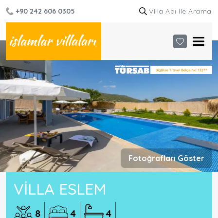
+90 242 606 0305
Fotoğrafları Göster
VILLA ESLEM
8
4
4