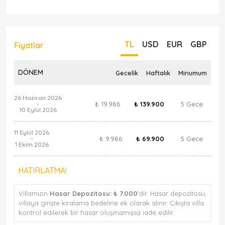
TL
USD
EUR
GBP
Fiyatlar
DÖNEM
Gecelik
Haftalık
Minumum
26 Haziran 2026
₺ 19.986
₺ 139.900
5 Gece
-
10 Eylül 2026
11 Eylül 2026
₺ 9.986
₺ 69.900
5 Gece
-
1 Ekim 2026
HATIRLATMA!
Villamızın
Hasar Depozitosu:
₺ 7.000
'dir. Hasar depozitosu,
villaya girişte kiralama bedeline ek olarak alınır. Çıkışta villa
kontrol edilerek bir hasar oluşmamışsa iade edilir.