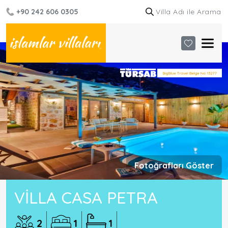
+90 242 606 0305
Fotoğrafları Göster
VILLA CASA PETRA
2
1
1