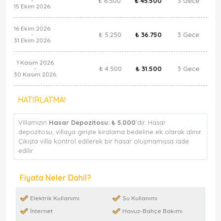
₺ 6.500
₺ 45.500
3 Gece
-
15 Ekim 2026
16 Ekim 2026
₺ 5.250
₺ 36.750
3 Gece
-
31 Ekim 2026
1 Kasım 2026
₺ 4.500
₺ 31.500
3 Gece
-
30 Kasım 2026
HATIRLATMA!
Villamızın
Hasar Depozitosu:
₺ 5.000
'dir. Hasar
depozitosu, villaya girişte kiralama bedeline ek olarak alınır.
Çıkışta villa kontrol edilerek bir hasar oluşmamışsa iade
edilir.
Fiyata Neler Dahil?
Elektrik Kullanımı
Su Kullanımı
İnternet
Havuz-Bahçe Bakımı