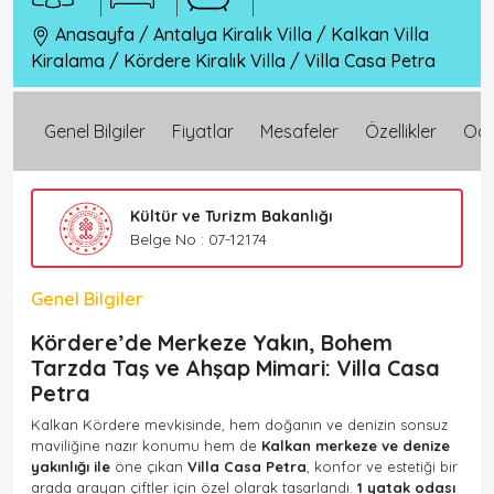
Anasayfa
/
Antalya Kiralık Villa
/
Kalkan Villa
Kiralama
/
Kördere Kiralık Villa
/
Villa Casa Petra
Genel Bilgiler
Fiyatlar
Mesafeler
Özellikler
Oda 
Kültür ve Turizm Bakanlığı
Belge No : 07-12174
Genel Bilgiler
Kördere’de Merkeze Yakın, Bohem
Tarzda Taş ve Ahşap Mimari: Villa Casa
Petra
Kalkan Kördere mevkisinde, hem doğanın ve denizin sonsuz
maviliğine nazır konumu hem de
Kalkan merkeze ve denize
yakınlığı ile
öne çıkan
Villa Casa Petra
, konfor ve estetiği bir
arada arayan çiftler için özel olarak tasarlandı.
1 yatak odası