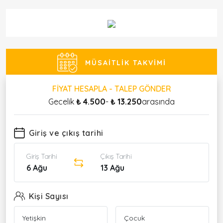
MÜSAITLIK TAKVIMI
FIYAT HESAPLA - TALEP GÖNDER
Gecelik
₺ 4.500
-
₺ 13.250
arasında
Giriş ve çıkış tarihi
Giriş Tarihi
Çıkış Tarihi
6 Ağu
13 Ağu
Kişi Sayısı