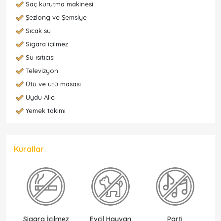
Saç kurutma makinesi
Şezlong ve Şemsiye
Sıcak su
Sigara içilmez
Su ısıtıcısı
Televizyon
Ütü ve ütü masası
Uydu Alıcı
Yemek takımı
Kurallar
Sigara İçilmez
Evcil Hayvan
Parti
Ek