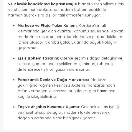
ve 2 kişilik konaklama kapasitesiyle
hizmet veren villamız, taş
ve ahşabın ham dokusunu modern bohem esintilerle
harmanlayarak sıra dışı bir tatil atmosferi sunuyor.
Merkeze ve Plaja Yakın Konum:
Kördere’nin alt
kısımlarında yer alan avantajlı konumu sayesinde, Kalkan
merkezinin restoranlarına, kafelerine ve plajına dakikalar
içinde ulaşabilir, araba yolculuklarında büyük kolaylık
yaşarsınız.
Eşsiz Bohem Tasarım:
Özenle seçilmiş doğal detaylar ve
sıcak ahşap tonlarıyla şekillenen iç mimari, ruhunuzu
dinlendirecek şık bir yaşam alanı sunar.
Panoramik Deniz ve Doğa Manzarası:
Merkeze
yakınlığına rağmen kesintisiz Akdeniz manzarasından
ödün vermeyen villamızda, büyüleyici gün batımlarını
keyifle izleyebilirsiniz.
Taş ve Ahşabın Kusursuz Uyumu:
Geleneksel taş işçiliği
ve masif ahşap detaylar, modern lüksle birleşerek
doğanın ortasında sıcak bir sığınak yaratır.