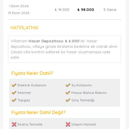
1 Ekim 2026
₺ 14.000
₺ 98.000
5 Gece
-
31 Ekim 2026
HATIRLATMA!
Villamızın
Hasar Depozitosu:
₺ 6.000
'dir. Hasar
depozitosu, villaya girişte kiralama bedeline ek olarak alınır.
Çıkışta villa kontrol edilerek bir hasar oluşmamışsa iade
edilir.
Fiyata Neler Dahil?
Elektrik Kullanımı
Su Kullanımı
İnternet
Havuz-Bahçe Bakımı
Tüpgaz
Giriş Temizliği
Fiyata Neler Dahil Değil?
Ekstra Temizlik
Ulaşım Hizmeti