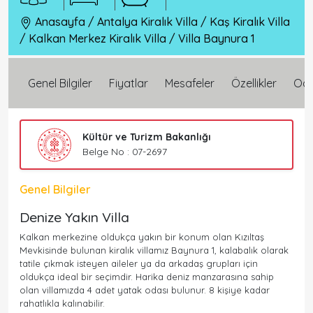
Anasayfa
/
Antalya Kiralık Villa
/
Kaş Kiralık Villa
/
Kalkan Merkez Kiralık Villa
/
Villa Baynura 1
Genel Bilgiler
Fiyatlar
Mesafeler
Özellikler
Oda 
Kültür ve Turizm Bakanlığı
Belge No : 07-2697
Genel Bilgiler
Denize Yakın Villa
Kalkan merkezine oldukça yakın bir konum olan Kızıltaş
Mevkisinde bulunan kiralık villamız Baynura 1, kalabalık olarak
tatile çıkmak isteyen aileler ya da arkadaş grupları için
oldukça ideal bir seçimdir. Harika deniz manzarasına sahip
olan villamızda 4 adet yatak odası bulunur. 8 kişiye kadar
rahatlıkla kalınabilir.