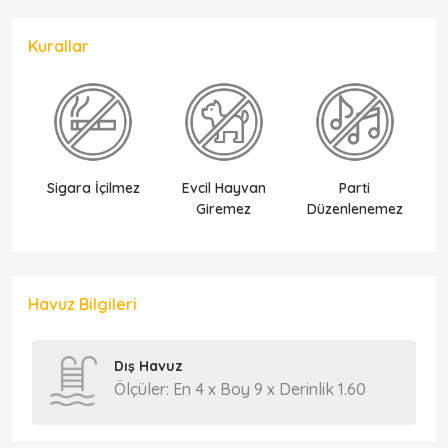
Kurallar
Sigara İçilmez
Evcil Hayvan
Parti
Ek
Giremez
Düzenlenemez
Havuz Bilgileri
Dış Havuz
Ölçüler: En 4 x Boy 9 x Derinlik 1.60