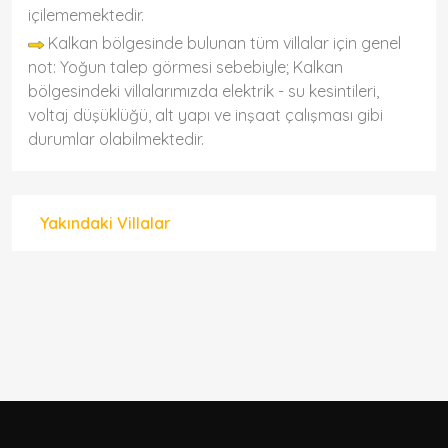
içilememektedir.
Kalkan bölgesinde bulunan tüm villalar için genel
not: Yoğun talep görmesi sebebiyle; Kalkan
bölgesindeki villalarımızda elektrik - su kesintileri,
voltaj düşüklüğü, alt yapı ve inşaat çalışması gibi
durumlar olabilmektedir.
Yakındaki Villalar