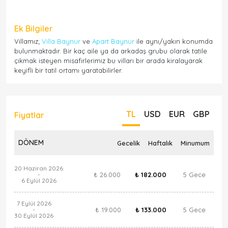
Ek Bilgiler
Villamız;
Villa Baynur
ve
Apart Baynur
ile aynı/yakın konumda
bulunmaktadır. Bir kaç aile ya da arkadaş grubu olarak tatile
çıkmak isteyen misafirlerimiz bu vilları bir arada kiralayarak
keyifli bir tatil ortamı yaratabilirler.
TL
USD
EUR
GBP
Fiyatlar
DÖNEM
Gecelik
Haftalık
Minumum
20 Haziran 2026
₺ 26.000
₺ 182.000
5 Gece
-
6 Eylül 2026
7 Eylül 2026
₺ 19.000
₺ 133.000
5 Gece
-
30 Eylül 2026