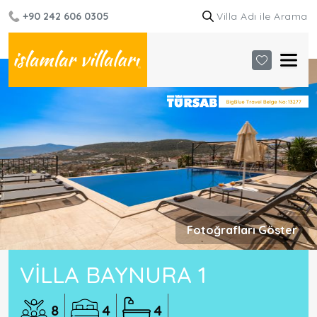
+90 242 606 0305
Fotoğrafları Göster
VILLA BAYNURA 1
8
4
4