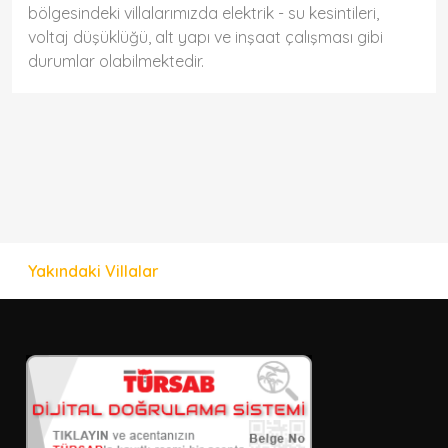
bölgesindeki villalarımızda elektrik - su kesintileri,
voltaj düşüklüğü, alt yapı ve inşaat çalışması gibi
durumlar olabilmektedir.
Yakındaki Villalar