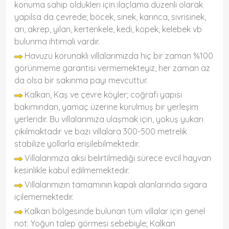
konuma sahip olduklerı için ilaçlama düzenli olarak
yapılsa da çevrede; böcek, sinek, karınca, sivrisinek,
arı, akrep, yılan, kertenkele, kedi, köpek, kelebek vb
bulunma ihtimali vardır.
Havuzu korunaklı villalarımızda hiç bir zaman %100
görünmeme garantisi vermemekteyiz, her zaman az
da olsa bir sakınma payı mevcuttur.
Kalkan, Kaş ve çevre köyler; coğrafi yapısı
bakımından, yamaç üzerine kurulmuş bir yerleşim
yerleridir. Bu villalarımıza ulaşmak için, yokuş yukarı
çıkılmaktadır ve bazı villalara 300-500 metrelik
stabilize yollarla erişilebilmektedir.
Villalarımıza aksi belirtilmediği sürece evcil hayvan
kesinlikle kabul edilmemektedir.
Villalarımızın tamamının kapalı alanlarında sigara
içilememektedir.
Kalkan bölgesinde bulunan tüm villalar için genel
not: Yoğun talep görmesi sebebiyle; Kalkan