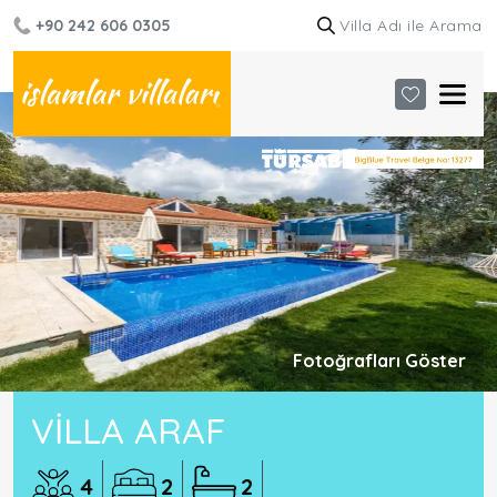
+90 242 606 0305
Fotoğrafları Göster
VILLA ARAF
4
2
2