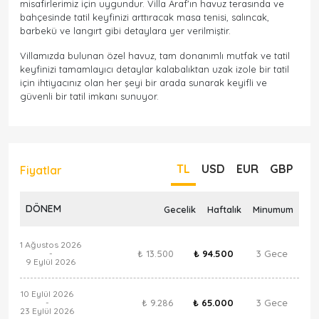
misafirlerimiz için uygundur. Villa Araf'ın havuz terasında ve
bahçesinde tatil keyfinizi arttıracak masa tenisi, salıncak,
barbekü ve langırt gibi detaylara yer verilmiştir.
Villamızda bulunan özel havuz, tam donanımlı mutfak ve tatil
keyfinizi tamamlayıcı detaylar kalabalıktan uzak izole bir tatil
için ihtiyacınız olan her şeyi bir arada sunarak keyifli ve
güvenli bir tatil imkanı sunuyor.
TL
USD
EUR
GBP
Fiyatlar
DÖNEM
Gecelik
Haftalık
Minumum
1 Ağustos 2026
₺ 13.500
₺ 94.500
3 Gece
-
9 Eylül 2026
10 Eylül 2026
₺ 9.286
₺ 65.000
3 Gece
-
23 Eylül 2026