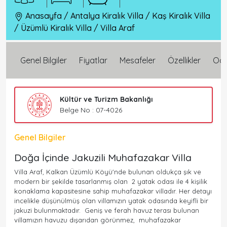
Anasayfa
/
Antalya Kiralık Villa
/
Kaş Kiralık Villa
/
Üzümlü Kiralık Villa
/
Villa Araf
Genel Bilgiler
Fiyatlar
Mesafeler
Özellikler
Oda 
Kültür ve Turizm Bakanlığı
Belge No : 07-4026
Genel Bilgiler
Doğa İçinde Jakuzili Muhafazakar Villa
Villa Araf, Kalkan Üzümlü Köyü'nde bulunan oldukça şık ve
modern bir şekilde tasarlanmış olan 2 yatak odası ile 4 kişilik
konaklama kapasitesine sahip muhafazakar villadır. Her detayı
incelikle düşünülmüş olan villamızın yatak odasında keyifli bir
jakuzi bulunmaktadır. Geniş ve ferah havuz terası bulunan
villamızın havuzu dışarıdan görünmez, muhafazakar