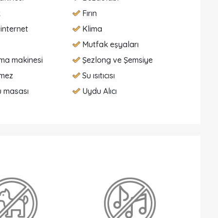
k
Fırın
internet
Klima
Mutfak eşyaları
ma makinesi
Şezlong ve Şemsiye
lmez
Su ısıtıcısı
ü masası
Uydu Alıcı