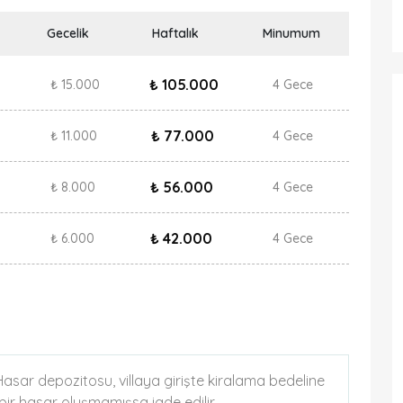
Gecelik
Haftalık
Minumum
₺ 105.000
₺ 15.000
4 Gece
₺ 77.000
₺ 11.000
4 Gece
₺ 56.000
₺ 8.000
4 Gece
₺ 42.000
₺ 6.000
4 Gece
. Hasar depozitosu, villaya girişte kiralama bedeline
k bir hasar oluşmamışsa iade edilir.