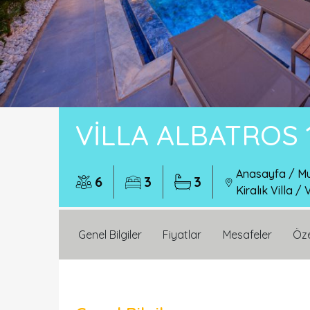
VILLA ALBATROS 
Anasayfa
/
Mu
6
3
3
Kiralık Villa
/
V
Genel Bilgiler
Fiyatlar
Mesafeler
Öze