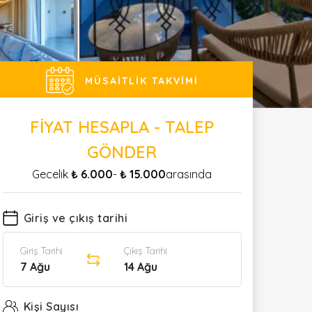
MÜSAITLIK TAKVIMI
FIYAT HESAPLA - TALEP
GÖNDER
Gecelik
₺ 6.000
-
₺ 15.000
arasında
Giriş ve çıkış tarihi
Giriş Tarihi
Çıkış Tarihi
7 Ağu
14 Ağu
Kişi Sayısı