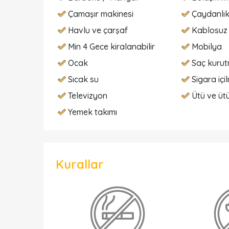
Çamaşır makinesi
Çaydanlı
Havlu ve çarşaf
Kablosuz 
Min 4 Gece kiralanabilir
Mobilya
Ocak
Saç kurut
Sıcak su
Sigara içi
Televizyon
Ütü ve üt
Yemek takımı
Kurallar