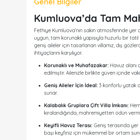
Genel Bilgiler
Kumluova’da Tam Mahr
Fethiye Kumluova’nın sakin atmosferinde yer 
uygun, tam korunaklı yapısıyla huzurlu bir tatil
geniş aileler için tasarlanan villamız, dış gözler
ihtiyaçlarını karşılıyor.
Korunaklı ve Muhafazakar:
Havuz alanı d
edilmiştir. Ailenizle birlikte güven içinde vaki
Geniş Aileler İçin İdeal:
3 konforlu yatak o
sunar.
Kalabalık Gruplara Çift Villa İmkanı:
Heme
kiralandığında, mahremiyetten ödün verme
Keyifli Havuz Terası:
Geniş terasında yer 
başı keyfiniz için mükemmel bir ortam sun