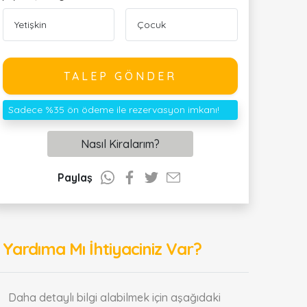
TALEP GÖNDER
Sadece %35 ön ödeme ile rezervasyon imkanı!
Nasıl Kiralarım?
Paylaş
Yardıma Mı İhtiyaciniz Var?
Daha detaylı bilgi alabilmek için aşağıdaki