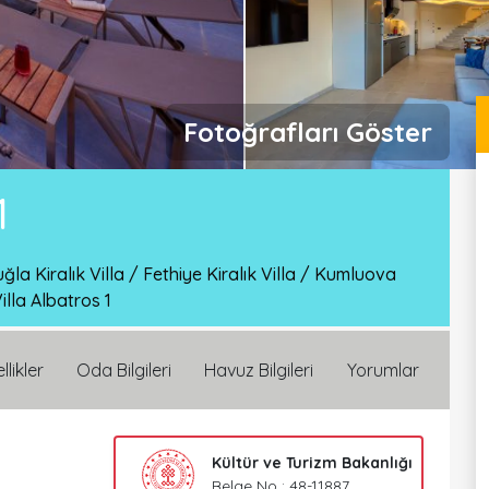
Fotoğrafları Göster
1
ğla Kiralık Villa
/
Fethiye Kiralık Villa
/
Kumluova
illa Albatros 1
llikler
Oda Bilgileri
Havuz Bilgileri
Yorumlar
Kültür ve Turizm Bakanlığı
Belge No : 48-11887