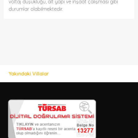
voltaj düşüklüğü, alt yapı ve inşaat çalışması gibi
durumlar olabilmektedir.
Yakındaki Villalar