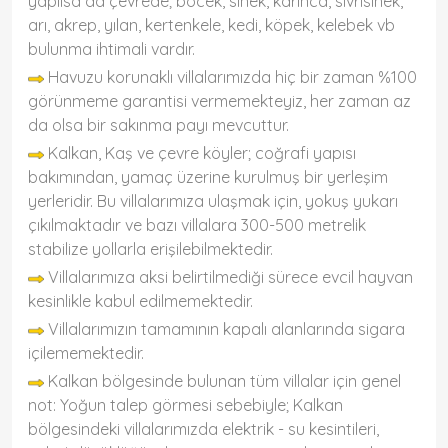
yapılsa da çevrede; böcek, sinek, karınca, sivrisinek,
arı, akrep, yılan, kertenkele, kedi, köpek, kelebek vb
bulunma ihtimali vardır.
Havuzu korunaklı villalarımızda hiç bir zaman %100
görünmeme garantisi vermemekteyiz, her zaman az
da olsa bir sakınma payı mevcuttur.
Kalkan, Kaş ve çevre köyler; coğrafi yapısı
bakımından, yamaç üzerine kurulmuş bir yerleşim
yerleridir. Bu villalarımıza ulaşmak için, yokuş yukarı
çıkılmaktadır ve bazı villalara 300-500 metrelik
stabilize yollarla erişilebilmektedir.
Villalarımıza aksi belirtilmediği sürece evcil hayvan
kesinlikle kabul edilmemektedir.
Villalarımızın tamamının kapalı alanlarında sigara
içilememektedir.
Kalkan bölgesinde bulunan tüm villalar için genel
not: Yoğun talep görmesi sebebiyle; Kalkan
bölgesindeki villalarımızda elektrik - su kesintileri,