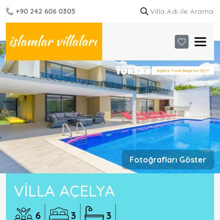
+90 242 606 0305
Fotoğrafları Göster
VILLA AÇELYA
6
3
3