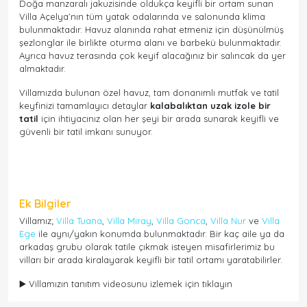
Doğa manzaralı jakuzisinde oldukça keyifli bir ortam sunan
Villa Açelya’nın tüm yatak odalarında ve salonunda klima
bulunmaktadır. Havuz alanında rahat etmeniz için düşünülmüş
şezlonglar ile birlikte oturma alanı ve barbekü bulunmaktadır.
Ayrıca havuz terasında çok keyif alacağınız bir salıncak da yer
almaktadır.
Villamızda bulunan özel havuz, tam donanımlı mutfak ve tatil
keyfinizi tamamlayıcı detaylar
kalabalıktan uzak izole bir
tatil
için ihtiyacınız olan her şeyi bir arada sunarak keyifli ve
güvenli bir tatil imkanı sunuyor.
Ek Bilgiler
Villamız;
Villa Tuana
,
Villa Miray
,
Villa Gonca
,
Villa Nur
ve
Villa
Ege
ile aynı/yakın konumda bulunmaktadır. Bir kaç aile ya da
arkadaş grubu olarak tatile çıkmak isteyen misafirlerimiz bu
vilları bir arada kiralayarak keyifli bir tatil ortamı yaratabilirler.
▶️ Villamızın tanıtım videosunu izlemek için tıklayın