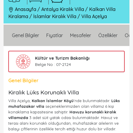
Anasayfa
/
Antalya Kiralık Villa
/
Kalkan Villa
Kiralama
/
İslamlar Kiralık Villa
/
Villa Açelya
Genel Bilgiler
Fiyatlar
Mesafeler
Özellikler
Oda 
Kültür ve Turizm Bakanlığı
Belge No : 07-2124
Genel Bilgiler
Kiralık Lüks Korunaklı Villa
Villa Açelya,
Kalkan İslamlar Köyü
’nde bulunmaktadır.
Lüks
muhafazakar villa
seçeneklerimizden olan villamız 6 kişi
konaklama kapasitesine sahiptir.
Havuzu korunaklı kiralık
villamızda
3 adet süit yatak odası bulunmaktadır. Havuz ve
terası alanı korunaklı olduğundan, muhafazakar ailelerin ve
balayı çiftlerinin özellikle tercih ettiği huzur dolu bir villadır.