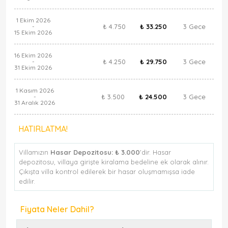
1 Ekim 2026
₺ 4.750
₺ 33.250
3 Gece
-
15 Ekim 2026
16 Ekim 2026
₺ 4.250
₺ 29.750
3 Gece
-
31 Ekim 2026
1 Kasım 2026
₺ 3.500
₺ 24.500
3 Gece
-
31 Aralık 2026
HATIRLATMA!
Villamızın
Hasar Depozitosu:
₺ 3.000
'dir. Hasar
depozitosu, villaya girişte kiralama bedeline ek olarak alınır.
Çıkışta villa kontrol edilerek bir hasar oluşmamışsa iade
edilir.
Fiyata Neler Dahil?