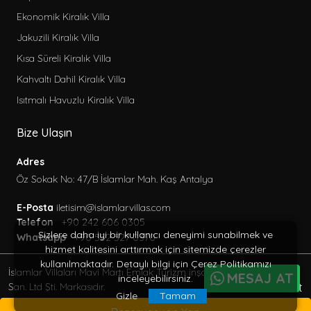
Ekonomik Kiralık Villa
Jakuzili Kiralık Villa
Kısa Süreli Kiralık Villa
Kahvaltı Dahil Kiralık Villa
Isıtmalı Havuzlu Kiralık Villa
Bize Ulaşın
Adres
Öz Sokak No: 47/B İslamlar Mah. Kaş Antalya
E-Posta
iletisim@islamlarvillas.com
Telefon
+90 242 606 0305
Sizlere daha iyi bir kullanıcı deneyimi sunabilmek ve
Whatsapp
+90 552 527 0370
hizmet kalitesini arttırmak için sitemizde çerezler
kullanılmaktadır. Detaylı bilgi için Çerez Politikamızı
İslamlar Villaları Mavi Martı Emlak Turizm inşaat Tic. Ve
MESAJ AT
inceleyebilirsiniz.
BöcekSoft
San. Ltd Şti. Markasıdır.
Gizle
Tamam
© 2013 - 2026 Her Hakkı Saklıdır.