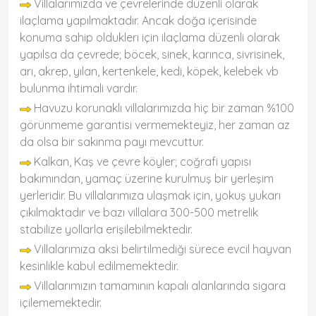
Villalarımızda ve çevrelerinde düzenli olarak
ilaçlama yapılmaktadır. Ancak doğa içerisinde
konuma sahip olduklerı için ilaçlama düzenli olarak
yapılsa da çevrede; böcek, sinek, karınca, sivrisinek,
arı, akrep, yılan, kertenkele, kedi, köpek, kelebek vb
bulunma ihtimali vardır.
Havuzu korunaklı villalarımızda hiç bir zaman %100
görünmeme garantisi vermemekteyiz, her zaman az
da olsa bir sakınma payı mevcuttur.
Kalkan, Kaş ve çevre köyler; coğrafi yapısı
bakımından, yamaç üzerine kurulmuş bir yerleşim
yerleridir. Bu villalarımıza ulaşmak için, yokuş yukarı
çıkılmaktadır ve bazı villalara 300-500 metrelik
stabilize yollarla erişilebilmektedir.
Villalarımıza aksi belirtilmediği sürece evcil hayvan
kesinlikle kabul edilmemektedir.
Villalarımızın tamamının kapalı alanlarında sigara
içilememektedir.