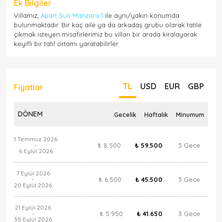
Ek Bilgiler
Villamız;
Apart Suit Manzara 1
ile aynı/yakın konumda
bulunmaktadır. Bir kaç aile ya da arkadaş grubu olarak tatile
çıkmak isteyen misafirlerimiz bu vilları bir arada kiralayarak
keyifli bir tatil ortamı yaratabilirler.
TL
USD
EUR
GBP
Fiyatlar
DÖNEM
Gecelik
Haftalık
Minumum
1 Temmuz 2026
₺ 8.500
₺ 59.500
3 Gece
-
6 Eylül 2026
7 Eylül 2026
₺ 6.500
₺ 45.500
3 Gece
-
20 Eylül 2026
21 Eylül 2026
₺ 5.950
₺ 41.650
3 Gece
-
30 Eylül 2026