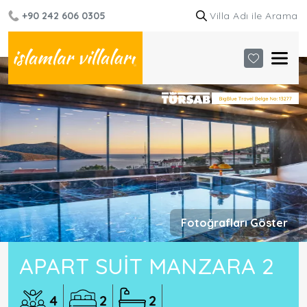
+90 242 606 0305
Fotoğrafları Göster
APART SUIT MANZARA 2
4
2
2