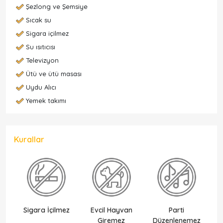
Şezlong ve Şemsiye
Sıcak su
Sigara içilmez
Su ısıtıcısı
Televizyon
Ütü ve ütü masası
Uydu Alıcı
Yemek takımı
Kurallar
Sigara İçilmez
Evcil Hayvan
Parti
Ek
Giremez
Düzenlenemez