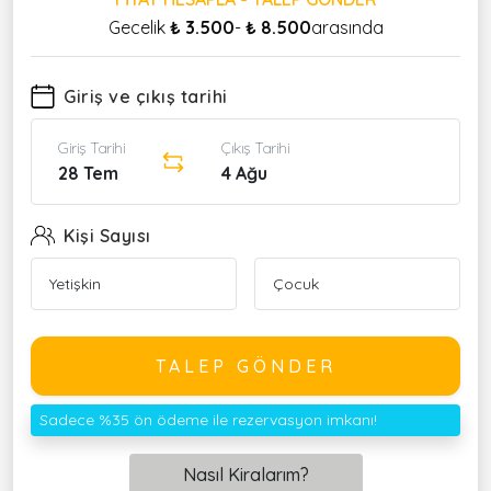
Gecelik
₺ 3.500
-
₺ 8.500
arasında
Giriş ve çıkış tarihi
Giriş Tarihi
Çıkış Tarihi
28 Tem
4 Ağu
Kişi Sayısı
TALEP GÖNDER
Sadece %35 ön ödeme ile rezervasyon imkanı!
Nasıl Kiralarım?