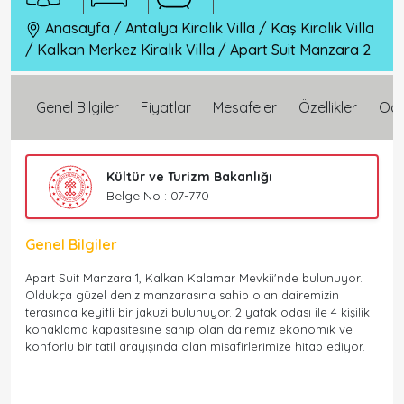
Anasayfa
/
Antalya Kiralık Villa
/
Kaş Kiralık Villa
/
Kalkan Merkez Kiralık Villa
/
Apart Suit Manzara 2
Genel Bilgiler
Fiyatlar
Mesafeler
Özellikler
Oda 
Kültür ve Turizm Bakanlığı
Belge No : 07-770
Genel Bilgiler
Apart Suit Manzara 1, Kalkan Kalamar Mevkii'nde bulunuyor.
Oldukça güzel deniz manzarasına sahip olan dairemizin
terasında keyifli bir jakuzi bulunuyor. 2 yatak odası ile 4 kişilik
konaklama kapasitesine sahip olan dairemiz ekonomik ve
konforlu bir tatil arayışında olan misafirlerimize hitap ediyor.