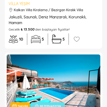
VILLA YEŞIM
Kalkan Villa Kiralama / Bezirgan Kiralık Villa
Jakuzili, Saunalı, Deniz Manzaralı, Korunaklı,
Hamam
Gecelik
₺ 13.500
’den başlayan fiyatlar!
10
5
5
TAKVIM
REZERVASYON