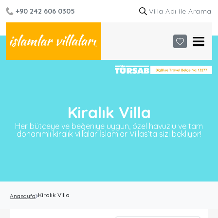
+90 242 606 0305
Kiralık Villa
Her bütçeye ve beğeniye uygun, özel havuzlu ve tam
donanımlı kiralık villalar İslamlar Villas’ta sizi bekliyor!
Kiralık Villa
Anasayfa