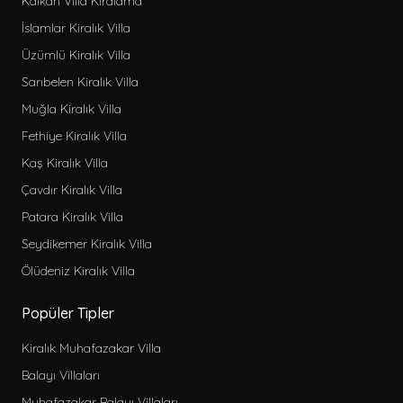
Kalkan Villa Kiralama
Kapalı Havuzlu Kiralık Villa
Aileye Uygun Kiralık Villa
İslamlar Kiralık Villa
Ekonomik Kiralık Villa
Üzümlü Kiralık Villa
Denize Yakın Kiralık Villa
Sarıbelen Kiralık Villa
Jakuzili Kiralık Villa
Muğla Kiralık Villa
Lüks Kiralık Villa
Fethiye Kiralık Villa
Saunalı Kiralık Villa
Kaş Kiralık Villa
Lüks Muhafazakar Kiralık Villa
Çavdır Kiralık Villa
Kısa Süreli Kiralık Villa
Patara Kiralık Villa
Kahvaltı Dahil Kiralık Villa
Seydikemer Kiralık Villa
Isıtmalı Havuzlu Kiralık Villa
Ölüdeniz Kiralık Villa
Geniş Kiralık Villa
Popüler Tipler
Muhafazakar Kiralık Bungalov
Bahçeli Kiralık Bungalov
Kiralık Muhafazakar Villa
Deniz Manzaralı Kiralık Bungalov
Balayı Villaları
Denize Yakın Kiralık Bungalov
Muhafazakar Balayı Villaları