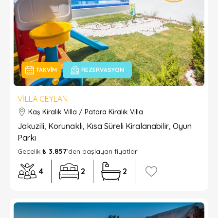
TAKVIM
REZERVASYON
VILLA CEYLAN
Kaş Kiralık Villa / Patara Kiralık Villa
Jakuzili, Korunaklı, Kısa Süreli Kiralanabilir, Oyun
Parkı
Gecelik
₺ 3.857
’den başlayan fiyatlar!
4
2
2