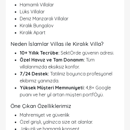
Hamamlı Villalar
Lüks Villalar
Deniz Manzaralı Villalar
Kiralık Bungalov
Kiralık Apart
Neden İslamlar Villas ile Kiralık Villa?
10+ Yıllık Tecrübe:
SektÖrde güvenin adresi.
Özel Havuz ve Tam Donanım:
Tüm
villalarımızda eksiksiz konfor.
7/24 Destek:
Tatiliniz boyunca profesyonel
ekibimiz yanınızda.
Yüksek Müşteri Memnuniyeti:
4,8+ Google
puanı ve her yıl artan müşteri portfÖyü.
Öne Çıkan Özelliklerimiz
Mahremiyet ve güvenlik
Özel girişli, yalnızca size ait alanlar.
Jakuzili ve hamamlı konsept