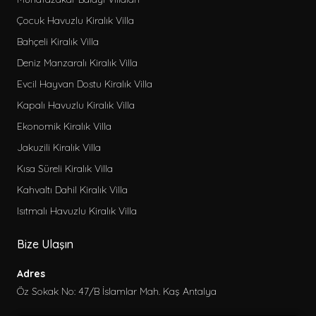
Ekonomik Kiralık Bungalov
Çocuk Havuzlu Kiralık Villa
Jakuzili Kiralık Bungalov
Bahçeli Kiralık Villa
Lüks Kiralık Bungalov
Deniz Manzaralı Kiralık Villa
Kahvaltı Dahil Kiralık Bungalov
Evcil Hayvan Dostu Kiralık Villa
Kısa Süreli Kiralık Bungalov
Kapalı Havuzlu Kiralık Villa
Deniz Manzaralı Kiralık Apart
Ekonomik Kiralık Villa
Denize Yakın Kiralık Apart
Jakuzili Kiralık Villa
Jakuzili Kiralık Apart
Kısa Süreli Kiralık Villa
Merkeze Yakın Kiralık Apart
Kahvaltı Dahil Kiralık Villa
Ekonomik Kiralık Apart
Isıtmalı Havuzlu Kiralık Villa
Hamamlı Kiralık Villa
Bize Ulaşın
Sadece seçili olanlar
Adres
Seçili ve seçilen herhangi biri
Öz Sokak No: 47/B İslamlar Mah. Kaş Antalya
Özellikler