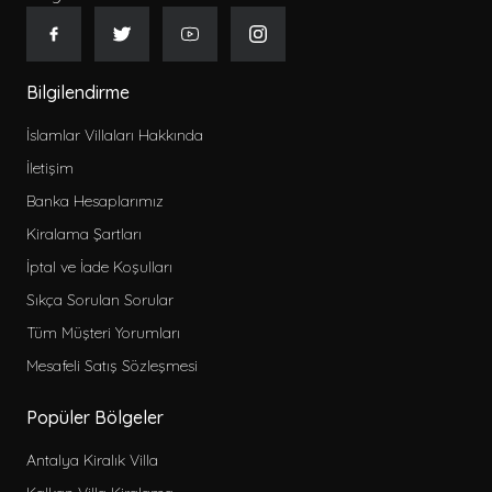
Gecelik Fiyat
Bilgilendirme
İslamlar Villaları Hakkında
İletişim
Kategoriler
Banka Hesaplarımız
2026 Erken Rezervasyon Villa Kiralama
Kiralama Şartları
2026 Kiralık Villa
İptal ve İade Koşulları
Kiralık Muhafazakar Villa
Sıkça Sorulan Sorular
Balayı Villaları
Tüm Müşteri Yorumları
Sitemize Özel Kiralık Villa
Mesafeli Satış Sözleşmesi
Çocuk Havuzlu Kiralık Villa
Bahçeli Kiralık Villa
Popüler Bölgeler
Deniz Manzaralı Kiralık Villa
Antalya Kiralık Villa
Evcil Hayvan Dostu Kiralık Villa