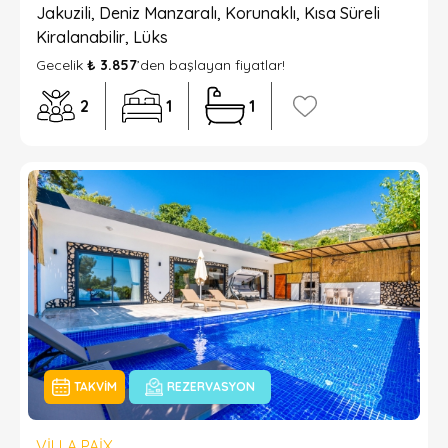
Jakuzili, Deniz Manzaralı, Korunaklı, Kısa Süreli
Kiralanabilir, Lüks
Gecelik
₺ 3.857
’den başlayan fiyatlar!
2
1
1
TAKVIM
REZERVASYON
VILLA PAIX