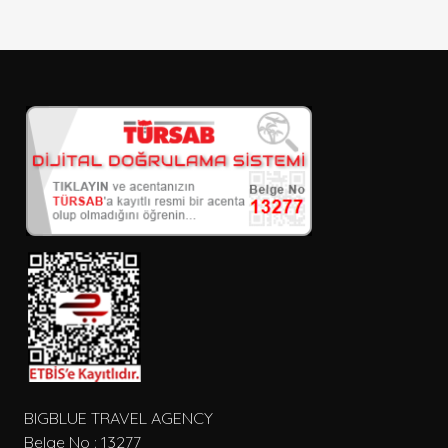
Sadece İndirimli Seçenekler
Giriş ve çıkış tarihi
Seçiniz
Kişi Sayısı
Konum
Tip
BIGBLUE TRAVEL AGENCY
Belge No : 13277