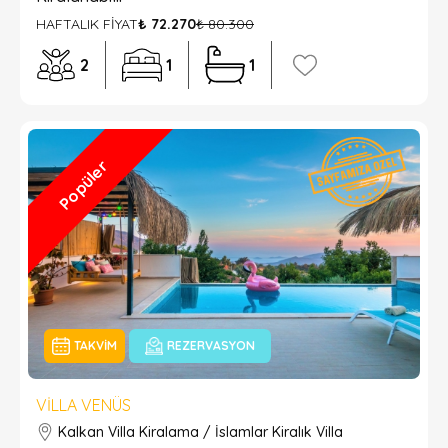
HAFTALIK FİYAT
₺ 72.270
₺ 80.300
2
1
1
Popüler
TAKVIM
REZERVASYON
VILLA VENÜS
Kalkan Villa Kiralama / İslamlar Kiralık Villa