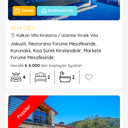
TAKVIM
REZERVASYON
VILLA ÖZLÜ
Kalkan Villa Kiralama / İslamlar Kiralık Villa
Jakuzili, Restorana Yürüme Mesafesinde,
Korunaklı, Kısa Süreli Kiralanabilir, Markete
Yürüme Mesafesinde
Gecelik
₺ 6.000
’den başlayan fiyatlar!
4
2
2
Popüler