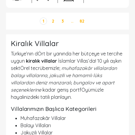
1
2
3
..
82
Kiralık Villalar
Türkiye’nin dÖrt bir yanında her bütçeye ve tercihe
uygun
kiralık villalar
İslamlar Villas’da! 10 yılı aşkın
sektÖrel tecrübemizle;
muhafazakâr villalardan
balayı villalarına, jakuzili ve hamamlı lüks
villalardan deniz manzaralı, bungalov ve apart
seçeneklerine
kadar geniş portfÖyümüzle
hayalinizdeki tatili planlayın.
Villalarımızın Başlıca Kategorileri
Muhafazakâr Villalar
Balayı Villaları
Jakuzili Villalar