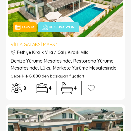
TAKVIM
REZERVASYON
VILLA GALAKSI MARS 1
Fethiye Kiralık Villa / Çalış Kiralık Villa
Denize Yürüme Mesafesinde, Restorana Yürüme
Mesafesinde, Lüks, Markete Yürüme Mesafesinde
Gecelik
₺ 8.000
’den başlayan fiyatlar!
8
4
4