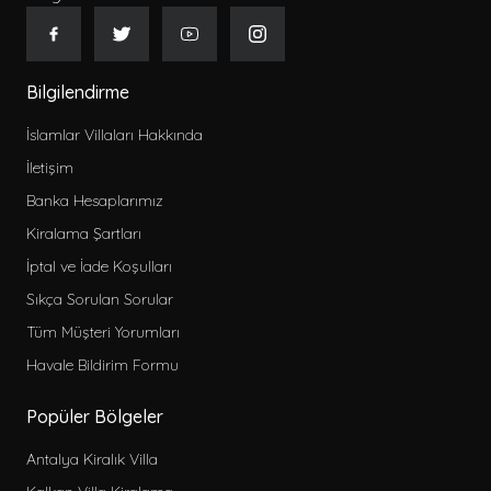
Gecelik Fiyat
Bilgilendirme
İslamlar Villaları Hakkında
İletişim
Kategoriler
Banka Hesaplarımız
2026 Erken Rezervasyon Villa Kiralama
Kiralama Şartları
2026 Kiralık Villa
İptal ve İade Koşulları
Kiralık Muhafazakar Villa
Sıkça Sorulan Sorular
Balayı Villaları
Tüm Müşteri Yorumları
Sitemize Özel Kiralık Villa
Havale Bildirim Formu
Çocuk Havuzlu Kiralık Villa
Bahçeli Kiralık Villa
Popüler Bölgeler
Deniz Manzaralı Kiralık Villa
Antalya Kiralık Villa
Evcil Hayvan Dostu Kiralık Villa