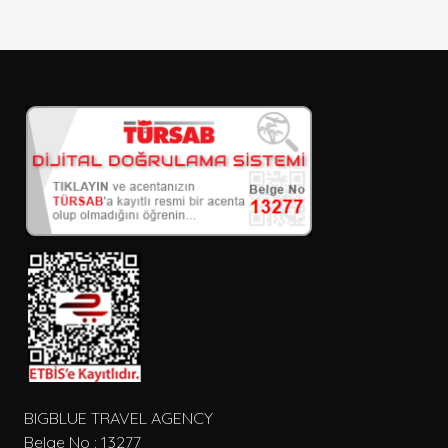
Sadece İndirimli Seçenekler
Giriş ve çıkış tarihi
Seçiniz
Kişi Sayısı
Konum
Tip
BIGBLUE TRAVEL AGENCY
Belge No : 13277