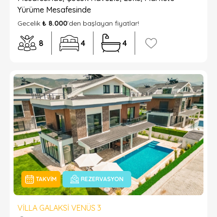
Yürüme Mesafesinde
Gecelik
₺ 8.000
’den başlayan fiyatlar!
8
4
4
TAKVIM
REZERVASYON
VILLA GALAKSI VENÜS 3