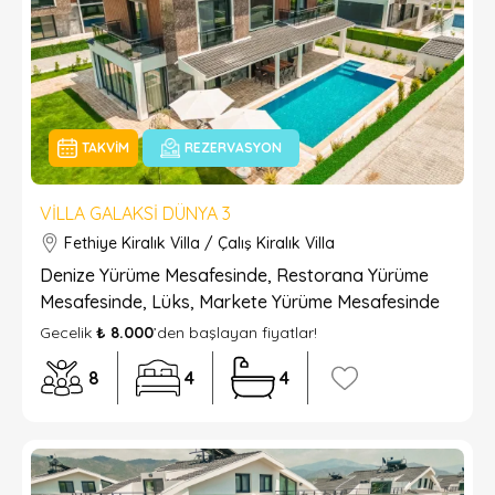
TAKVIM
REZERVASYON
VILLA GALAKSI DÜNYA 3
Fethiye Kiralık Villa / Çalış Kiralık Villa
Denize Yürüme Mesafesinde, Restorana Yürüme
Mesafesinde, Lüks, Markete Yürüme Mesafesinde
Gecelik
₺ 8.000
’den başlayan fiyatlar!
8
4
4