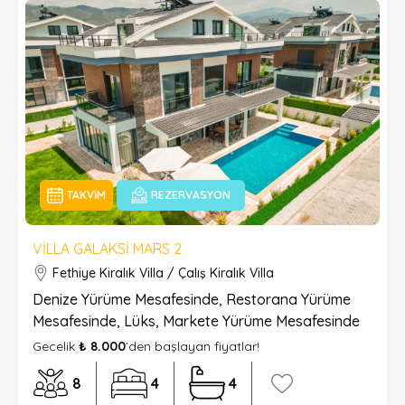
TAKVIM
REZERVASYON
VILLA GALAKSI MARS 2
Fethiye Kiralık Villa / Çalış Kiralık Villa
Denize Yürüme Mesafesinde, Restorana Yürüme
Mesafesinde, Lüks, Markete Yürüme Mesafesinde
Gecelik
₺ 8.000
’den başlayan fiyatlar!
8
4
4