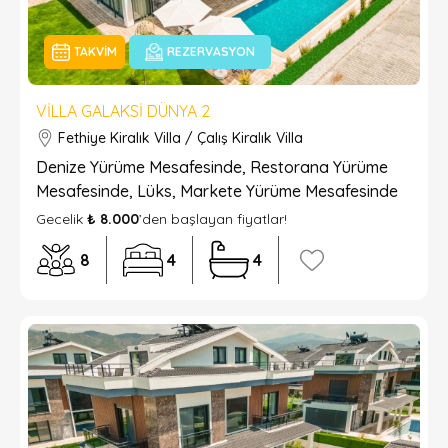
TAKVIM
REZERVASYON
VILLA GALAKSI DÜNYA 2
Fethiye Kiralık Villa / Çalış Kiralık Villa
Denize Yürüme Mesafesinde, Restorana Yürüme
Mesafesinde, Lüks, Markete Yürüme Mesafesinde
Gecelik
₺ 8.000
’den başlayan fiyatlar!
8
4
4