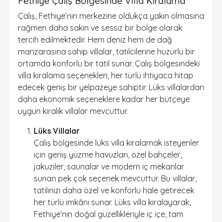
Fethiye Çalış Bölgesinde Villa Kiralama
Çalış, Fethiye’nin merkezine oldukça yakın olmasına
rağmen daha sakin ve sessiz bir bölge olarak
tercih edilmektedir. Hem deniz hem de dağ
manzarasına sahip villalar, tatilcilerine huzurlu bir
ortamda konforlu bir tatil sunar. Çalış bölgesindeki
villa kiralama seçenekleri, her türlü ihtiyaca hitap
edecek geniş bir yelpazeye sahiptir. Lüks villalardan
daha ekonomik seçeneklere kadar her bütçeye
uygun kiralık villalar mevcuttur.
Lüks Villalar
Çalış bölgesinde lüks villa kiralamak isteyenler
için geniş yüzme havuzları, özel bahçeler,
jakuziler, saunalar ve modern iç mekanlar
sunan pek çok seçenek mevcuttur. Bu villalar,
tatilinizi daha özel ve konforlu hale getirecek
her türlü imkânı sunar. Lüks villa kiralayarak,
Fethiye’nin doğal güzellikleriyle iç içe, tam