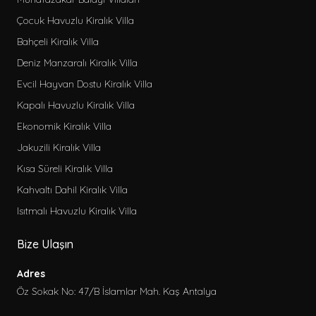
Ekonomik Kiralık Bungalov
Çocuk Havuzlu Kiralık Villa
Jakuzili Kiralık Bungalov
Bahçeli Kiralık Villa
Lüks Kiralık Bungalov
Deniz Manzaralı Kiralık Villa
Kahvaltı Dahil Kiralık Bungalov
Evcil Hayvan Dostu Kiralık Villa
Kısa Süreli Kiralık Bungalov
Kapalı Havuzlu Kiralık Villa
Deniz Manzaralı Kiralık Apart
Ekonomik Kiralık Villa
Denize Yakın Kiralık Apart
Jakuzili Kiralık Villa
Jakuzili Kiralık Apart
Kısa Süreli Kiralık Villa
Merkeze Yakın Kiralık Apart
Kahvaltı Dahil Kiralık Villa
Ekonomik Kiralık Apart
Isıtmalı Havuzlu Kiralık Villa
Hamamlı Kiralık Villa
Bize Ulaşın
Sadece seçili olanlar
Adres
Seçili ve seçilen herhangi biri
Öz Sokak No: 47/B İslamlar Mah. Kaş Antalya
Özellikler