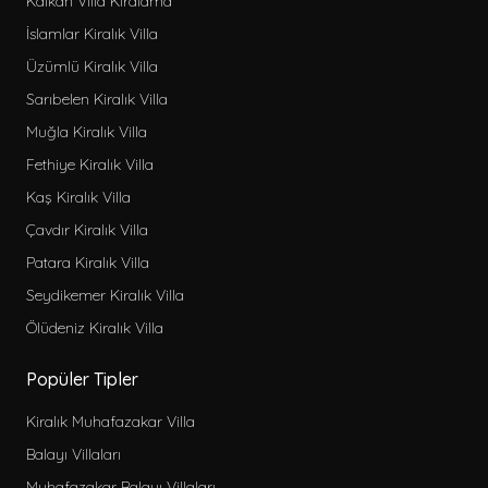
Kalkan Villa Kiralama
Kapalı Havuzlu Kiralık Villa
Aileye Uygun Kiralık Villa
İslamlar Kiralık Villa
Ekonomik Kiralık Villa
Üzümlü Kiralık Villa
Denize Yakın Kiralık Villa
Sarıbelen Kiralık Villa
Jakuzili Kiralık Villa
Muğla Kiralık Villa
Lüks Kiralık Villa
Fethiye Kiralık Villa
Saunalı Kiralık Villa
Kaş Kiralık Villa
Lüks Muhafazakar Kiralık Villa
Çavdır Kiralık Villa
Kısa Süreli Kiralık Villa
Patara Kiralık Villa
Kahvaltı Dahil Kiralık Villa
Seydikemer Kiralık Villa
Isıtmalı Havuzlu Kiralık Villa
Ölüdeniz Kiralık Villa
Geniş Kiralık Villa
Popüler Tipler
Muhafazakar Kiralık Bungalov
Bahçeli Kiralık Bungalov
Kiralık Muhafazakar Villa
Deniz Manzaralı Kiralık Bungalov
Balayı Villaları
Denize Yakın Kiralık Bungalov
Muhafazakar Balayı Villaları