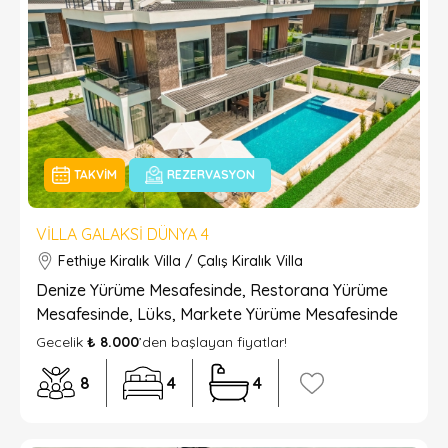
TAKVIM
REZERVASYON
VILLA GALAKSI DÜNYA 4
Fethiye Kiralık Villa / Çalış Kiralık Villa
Denize Yürüme Mesafesinde, Restorana Yürüme
Mesafesinde, Lüks, Markete Yürüme Mesafesinde
Gecelik
₺ 8.000
’den başlayan fiyatlar!
8
4
4